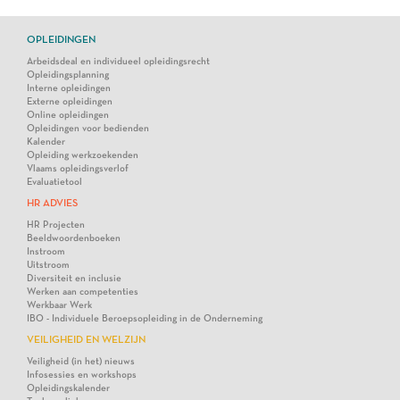
OPLEIDINGEN
Arbeidsdeal en individueel opleidingsrecht
Opleidingsplanning
Interne opleidingen
Externe opleidingen
Online opleidingen
Opleidingen voor bedienden
Kalender
Opleiding werkzoekenden
Vlaams opleidingsverlof
Evaluatietool
HR ADVIES
HR Projecten
Beeldwoordenboeken
Instroom
Uitstroom
Diversiteit en inclusie
Werken aan competenties
Werkbaar Werk
IBO - Individuele Beroepsopleiding in de Onderneming
VEILIGHEID EN WELZIJN
Veiligheid (in het) nieuws
Infosessies en workshops
Opleidingskalender