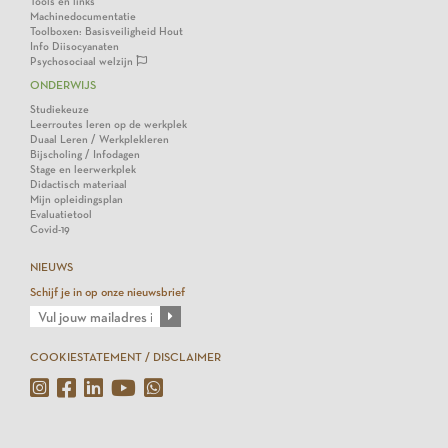
Tools en links
Machinedocumentatie
Toolboxen: Basisveiligheid Hout
Info Diisocyanaten
Psychosociaal welzijn
ONDERWIJS
Studiekeuze
Leerroutes leren op de werkplek
Duaal Leren / Werkplekleren
Bijscholing / Infodagen
Stage en leerwerkplek
Didactisch materiaal
Mijn opleidingsplan
Evaluatietool
Covid-19
NIEUWS
Schijf je in op onze nieuwsbrief
COOKIESTATEMENT / DISCLAIMER