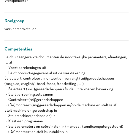
Werkplekleren
Doelgroep
werknemers atelier
Competenties
Leidt uit aangereikte documenten de noodzakelijke parameters, afmetingen,
… af
- Voert berekeningen uit
- Leidt productiegegevens af uit de werktekening
Selecteert, controleert, monteert en vervangt (snij)gereedschappen
(zaagblad, zaaglint/ -band, frees, freesketting , …)
- Selecteert (snij-)gereedschappen i.f.v. de uit te voeren bewerking
- Stelt verspaningssets samen
- Controleert (snij)gereedschappen
- (De)monteert (snij)gereedschappen in/op de machine en stelt ze af
Stelt machine en gereedschap in
- Stelt machine(onderdelen) in
- Kiest een programma
- Stelt parameters en coördinaten in (manueel, (semi)computergestuurd)
- (De)monteert en stelt hulpstukken in