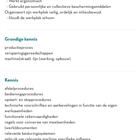
- Werkt ergonomisch
- Gebruikt persoonlijke en collectieve beschermingsmiddelen
Organiseert zijn werkplek veilig, ordelijk en milieubewust
- Houdt de werkplek schoon
Grondige kennis
productieproces
verspaningsgereedschappen
machine(straat) -lijn (werking, opbouw)
Kennis
afstelprocedures
bedieningsprocedures
opstart- en stopprocedures
technische voorschriften en aanbevelingen in functie van de eigen
werkzaamheden
functionele rekenvaardigheden
regels voor conversie van meeteenheden
(werk)documenten
relevante besturingssystemen
gebruik van relevante machine specifieke software