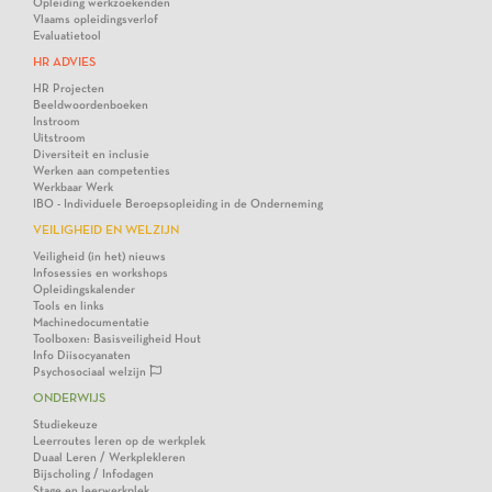
Opleiding werkzoekenden
Vlaams opleidingsverlof
Evaluatietool
HR ADVIES
HR Projecten
Beeldwoordenboeken
Instroom
Uitstroom
Diversiteit en inclusie
Werken aan competenties
Werkbaar Werk
IBO - Individuele Beroepsopleiding in de Onderneming
VEILIGHEID EN WELZIJN
Veiligheid (in het) nieuws
Infosessies en workshops
Opleidingskalender
Tools en links
Machinedocumentatie
Toolboxen: Basisveiligheid Hout
Info Diisocyanaten
Psychosociaal welzijn
ONDERWIJS
Studiekeuze
Leerroutes leren op de werkplek
Duaal Leren / Werkplekleren
Bijscholing / Infodagen
Stage en leerwerkplek