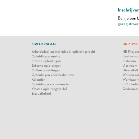
Inschrijve
Ben je een b
geregistreer
OPLEIDINGEN
HR ADVIE
Arbeidsdeal en individueel opleidingsrecht
HR Projec
Opleidingsplanning
Beeldwoor
Interne opleidingen
Instroom
Externe opleidingen
Uitstroom
Online opleidingen
Diversiteit
Opleidingen voor bedienden
Werken aa
Kalender
Werkbaar 
Opleiding werkzoekenden
IBO - Indi
Vlaams opleidingsverlof
Ondernem
Evaluatietool