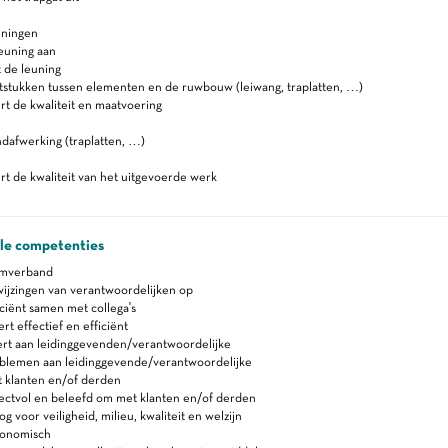
uningen
euning aan
 de leuning
tstukken tussen elementen en de ruwbouw (leiwang, traplatten, …)
t de kwaliteit en maatvoering
ndafwerking (traplatten, …)
t de kwaliteit van het uitgevoerde werk
ale competenties
amverband
ijzingen van verantwoordelijken op
ciënt samen met collega's
 effectief en efficiënt
rt aan leidinggevenden/verantwoordelijke
blemen aan leidinggevende/verantwoordelijke
 klanten en/of derden
ectvol en beleefd om met klanten en/of derden
 voor veiligheid, milieu, kwaliteit en welzijn
gonomisch