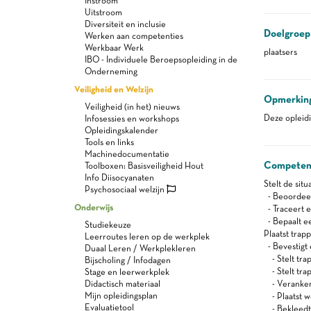
Instroom
Uitstroom
Diversiteit en inclusie
Doelgroep
Werken aan competenties
Werkbaar Werk
plaatsers
IBO - Individuele Beroepsopleiding in de
Onderneming
Veiligheid en Welzijn
Opmerkin
Veiligheid (in het) nieuws
Deze opleid
Infosessies en workshops
Opleidingskalender
Tools en links
Machinedocumentatie
Competen
Toolboxen: Basisveiligheid Hout
Info Diisocyanaten
Stelt de sit
Psychosociaal welzijn
- Beoordeel
Onderwijs
- Traceert e
- Bepaalt e
Studiekeuze
Plaatst trap
Leerroutes leren op de werkplek
- Bevestigt
Duaal Leren / Werkplekleren
- Stelt tra
Bijscholing / Infodagen
- Stelt trap
Stage en leerwerkplek
Didactisch materiaal
- Verankert
Mijn opleidingsplan
- Plaatst w
Evaluatietool
- Bekleedt h