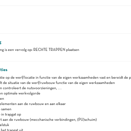
g
ing is een vervolg op: RECHTE TRAPPEN plaatsen
ties
uatie op de werf/locatie in functie van de eigen werkzaamheden vast en bereidt de p
t de situatie van de werf/ruwbouw functie van de eigen werkzaamheden
n controleert de nutsvoorzieningen, …
en optimale werkvolgorde
pen
 elementen aan de ruwbouw en aan elkaar
p samen
 in trapgat op
 aan de ruwbouw (mecchanische verbindingen, (PU)schuim)
elstuk
et trapgat uit