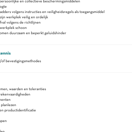
persoonlijke en collectieve beschermingsmiddelen
ogte
adders volgens instructies en veiligheidsregels als toegangsmiddel
ijn werkplek veilig en ordelijk
fval volgens de richtlijnen
werkplek schoon
romen duurzaam en beperkt geluidshinder
kennis
n/of bevestigingsmethodes
rmen, waarden en toleranties
 rekenvaardigheden
menten
 planlezen
 en productidentificatie
ppen
len