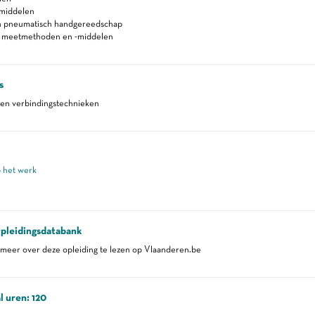
smiddelen
en pneumatisch handgereedschap
n meetmethoden en -middelen
s
 en verbindingstechnieken
p het werk
pleidingsdatabank
eer over deze opleiding te lezen op Vlaanderen.be
l uren: 120