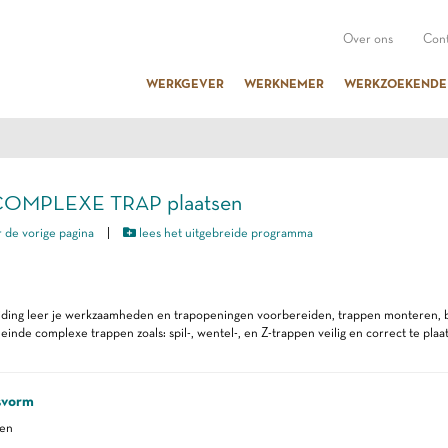
Over ons
Cont
WERKGEVER
WERKNEMER
WERKZOEKENDE
COMPLEXE TRAP plaatsen
 de vorige pagina
|
lees het uitgebreide programma
eiding leer je werkzaamheden en trapopeningen voorbereiden, trappen monteren, 
neinde complexe trappen zoals: spil-, wentel-, en Z-trappen veilig en correct te plaa
svorm
ren