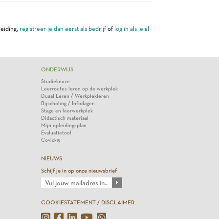
leiding,
registreer je dan eerst als bedrijf
of
log in als je al
ONDERWIJS
Studiekeuze
Leerroutes leren op de werkplek
Duaal Leren / Werkplekleren
Bijscholing / Infodagen
Stage en leerwerkplek
Didactisch materiaal
Mijn opleidingsplan
Evaluatietool
Covid-19
NIEUWS
Schijf je in op onze nieuwsbrief
COOKIESTATEMENT / DISCLAIMER