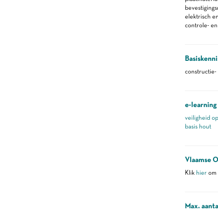
bevestiging
elektrisch 
controle- e
Basiskenni
constructie-
e-learning
veiligheid o
basis hout
Vlaamse O
Klik
hier
om m
Max. aanta