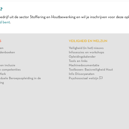
n?
edrijf uit de sector Stoffering en Houtbewerking en wil je inschrijven voor deze op
d bent
.
S
VEILIGHEID EN WELZIJN
ten
Veiligheid (in het) nieuws
denboeken
Infosessies en workshops
Opleidingskalender
Tools en links
 en inclusie
Machinedocumentatie
n competenties
Toolboxen: Basisveiligheid Hout
Werk
Info Diisocyanaten
viduele Beroepsopleiding in de
Psychosociaal welzijn
ing