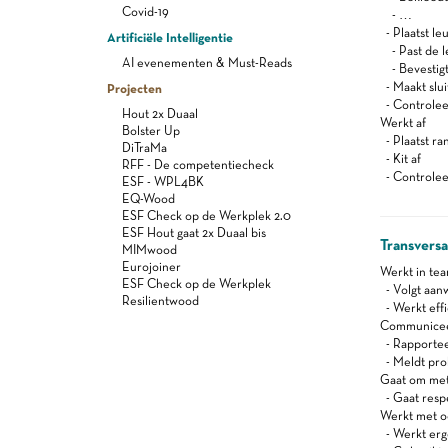
Covid-19
- …
- Plaatst le
Artificiële Intelligentie
- Past de l
AI evenementen & Must-Reads
- Bevestigt
- Maakt slui
Projecten
- Controleer
Hout 2x Duaal
Werkt af
Bolster Up
- Plaatst ra
DiTraMa
- Kit af
RFF - De competentiecheck
- Controleer
ESF - WPL4BK
EQ-Wood
ESF Check op de Werkplek 2.0
ESF Hout gaat 2x Duaal bis
Transvers
MIMwood
Eurojoiner
Werkt in te
ESF Check op de Werkplek
- Volgt aanw
Resilientwood
- Werkt effi
Communiceert
- Rapportee
- Meldt pro
Gaat om met
- Gaat resp
Werkt met oog
- Werkt er