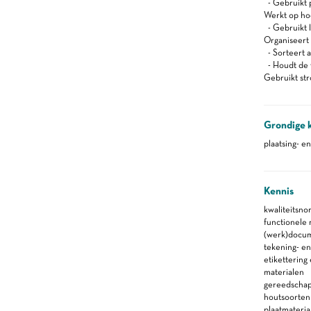
- Gebruikt 
Werkt op ho
- Gebruikt l
Organiseert z
- Sorteert a
- Houdt de 
Gebruikt st
Grondige 
plaatsing- e
Kennis
kwaliteitsno
functionele
(werk)docu
tekening- en
etikettering
materialen
gereedscha
houtsoorten
plaatmateria