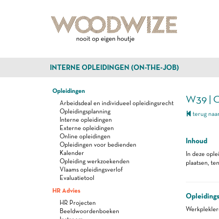
INTERNE OPLEIDINGEN (ON-THE-JOB)
Opleidingen
W39 | 
Arbeidsdeal en individueel opleidingsrecht
Opleidingsplanning
terug naar
Interne opleidingen
Externe opleidingen
Online opleidingen
Inhoud
Opleidingen voor bedienden
Kalender
In deze opl
Opleiding werkzoekenden
plaatsen, te
Vlaams opleidingsverlof
Evaluatietool
HR Advies
Opleiding
HR Projecten
Werkplekle
Beeldwoordenboeken