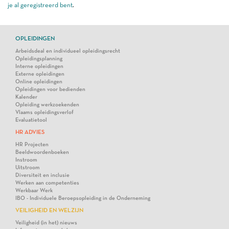
je al geregistreerd bent
.
OPLEIDINGEN
Arbeidsdeal en individueel opleidingsrecht
Opleidingsplanning
Interne opleidingen
Externe opleidingen
Online opleidingen
Opleidingen voor bedienden
Kalender
Opleiding werkzoekenden
Vlaams opleidingsverlof
Evaluatietool
HR ADVIES
HR Projecten
Beeldwoordenboeken
Instroom
Uitstroom
Diversiteit en inclusie
Werken aan competenties
Werkbaar Werk
IBO - Individuele Beroepsopleiding in de Onderneming
VEILIGHEID EN WELZIJN
Veiligheid (in het) nieuws