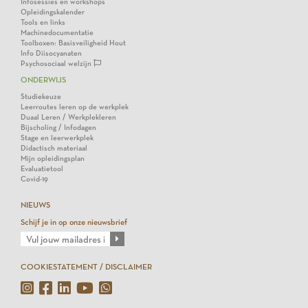
Infosessies en workshops
Opleidingskalender
Tools en links
Machinedocumentatie
Toolboxen: Basisveiligheid Hout
Info Diisocyanaten
Psychosociaal welzijn
ONDERWIJS
Studiekeuze
Leerroutes leren op de werkplek
Duaal Leren / Werkplekleren
Bijscholing / Infodagen
Stage en leerwerkplek
Didactisch materiaal
Mijn opleidingsplan
Evaluatietool
Covid-19
NIEUWS
Schijf je in op onze nieuwsbrief
COOKIESTATEMENT / DISCLAIMER