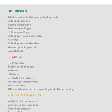
OPLEIDINGEN
Arbeidsdeal en individueel opleidingsrecht
Opleidingsplanning
Interne opleidingen
Externe opleidingen
Online opleidingen
Opleidingen voor bedienden
Kalender
Opleiding werkzoekenden
Vlaams opleidingsverlof
Evaluatietool
HR ADVIES
HR Projecten
Beeldwoordenboeken
Instroom
Uitstroom
Diversiteit en inclusie
Werken aan competenties
Werkbaar Werk
IBO - Individuele Beroepsopleiding in de Onderneming
VEILIGHEID EN WELZIJN
Veiligheid (in het) nieuws
Infosessies en workshops
Opleidingskalender