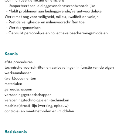
Communiceert effectief en efficiënt
- Rapporteert aan leidinggevenden/verantwoordelijke
- Meldt problemen aan leidinggevende/verantwoordelijke
Werkt met oog voor veiligheid, milieu, kwaliteit en welzijn
- Past de veiligheids- en milieuvoorschriften toe
- Werkt ergonomisch
- Gebruikt persoonlijke en collectieve beschermingsmiddelen
Kennis
afstelprocedures
technische voorschriften en aanbevelingen in functie van de eigen
werkzaamheden
(werk)documenten
materialen
gereedschappen
verspaningsgereedschappen
verspaningstechnologie en -technieken
machine(straat) -lijn (werking, opbouw)
controle- en meetmethoden en -middelen
Basiskennis