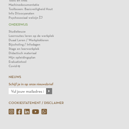
Tools en links
Machinedocumentatie
Toolboxen: Basisveiligheid Hout
Info Diisocyanaten
Psychosociaal welzijn
ONDERWIJS
Studiekeuze
Leerroutes leren op de werkplek
Duaal Leren / Werkplekleren
Bijscholing / Infodagen
Stage en leerwerkplek
Didactisch materiaal
Mijn opleidingsplan
Evaluatietool
Covid-19
NIEUWS
Schijf je in op onze nieuwsbrief
COOKIESTATEMENT / DISCLAIMER