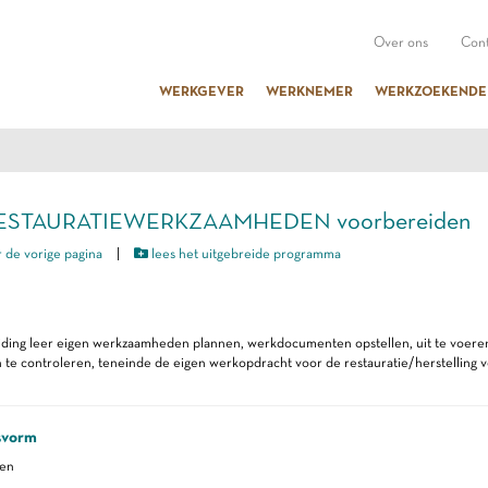
Over ons
Cont
WERKGEVER
WERKNEMER
WERKZOEKENDE
 RESTAURATIEWERKZAAMHEDEN voorbereiden
 de vorige pagina
|
lees het uitgebreide programma
eiding leer eigen werkzaamheden plannen, werkdocumenten opstellen, uit te voer
 te controleren, teneinde de eigen werkopdracht voor de restauratie/herstelling v
svorm
ren