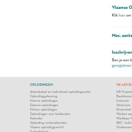
Vlaamse O
Klik
hier
om m
Max. aanta
Inschrijve
Ben je een b
geregistreer
OPLEIDINGEN
HR ADVIE
Arbeidsdeal en individueel opleidingsrecht
HR Projec
Opleidingsplanning
Beeldwoor
Interne opleidingen
Instroom
Externe opleidingen
Uitstroom
Online opleidingen
Diversiteit
Opleidingen voor bedienden
Werken aa
Kalender
Werkbaar 
Opleiding werkzoekenden
IBO - Indi
Vlaams opleidingsverlof
Ondernem
Evaluatietool