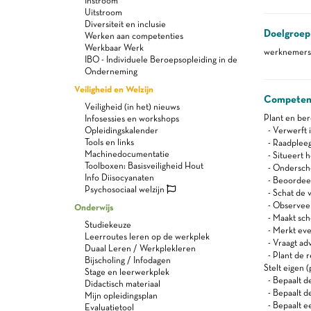
Instroom
Uitstroom
Diversiteit en inclusie
Doelgroep
Werken aan competenties
Werkbaar Werk
werknemers 
IBO - Individuele Beroepsopleiding in de
Onderneming
Veiligheid en Welzijn
Competen
Veiligheid (in het) nieuws
Plant en be
Infosessies en workshops
Opleidingskalender
- Verwerft i
Tools en links
- Raadpleegt
Machinedocumentatie
- Situeert h
Toolboxen: Basisveiligheid Hout
- Ondersche
Info Diisocyanaten
- Beoordeel
Psychosociaal welzijn
- Schat de v
- Observeert
Onderwijs
- Maakt sch
Studiekeuze
- Merkt even
Leerroutes leren op de werkplek
- Vraagt adv
Duaal Leren / Werkplekleren
- Plant de r
Bijscholing / Infodagen
Stelt eigen
Stage en leerwerkplek
- Bepaalt d
Didactisch materiaal
- Bepaalt d
Mijn opleidingsplan
- Bepaalt e
Evaluatietool