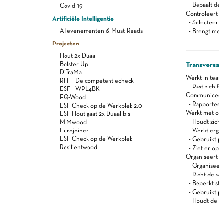
- Bepaalt de
Covid-19
Controleert 
Artificiële Intelligentie
- Selecteert
AI evenementen & Must-Reads
- Brengt me
Projecten
Hout 2x Duaal
Bolster Up
Transvers
DiTraMa
Werkt in te
RFF - De competentiecheck
- Past zich f
ESF - WPL4BK
Communiceert
EQ-Wood
- Rapportee
ESF Check op de Werkplek 2.0
Werkt met oog
ESF Hout gaat 2x Duaal bis
- Houdt zich
MIMwood
Eurojoiner
- Werkt er
ESF Check op de Werkplek
- Gebruikt 
Resilientwood
- Ziet er op
Organiseert z
- Organisee
- Richt de w
- Beperkt s
- Gebruikt 
- Houdt de 