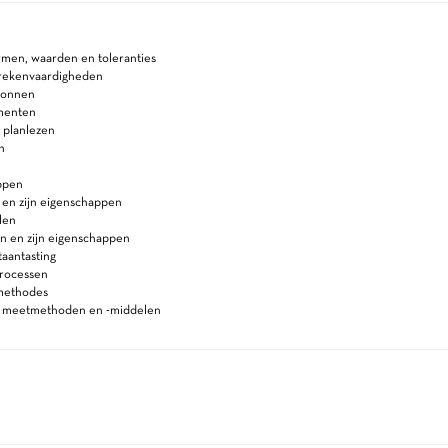
rmen, waarden en toleranties
 rekenvaardigheden
ronnen
menten
 planlezen
n
ppen
 en zijn eigenschappen
len
n en zijn eigenschappen
aantasting
rocessen
methodes
n meetmethoden en -middelen