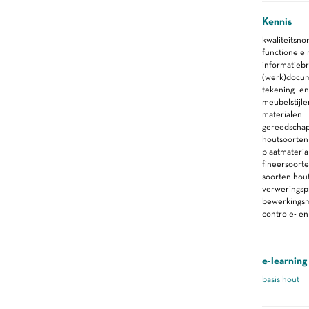
Kennis
kwaliteitsno
functionele
informatieb
(werk)docu
tekening- en
meubelstijle
materialen
gereedscha
houtsoorten
plaatmateria
fineersoorte
soorten hout
verweringsp
bewerkings
controle- e
e-learning
basis hout