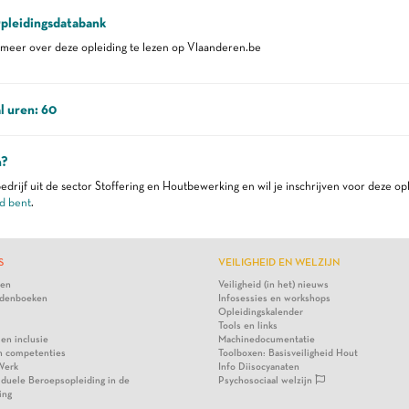
pleidingsdatabank
eer over deze opleiding te lezen op Vlaanderen.be
l uren: 60
n?
edrijf uit de sector Stoffering en Houtbewerking en wil je inschrijven voor deze op
d bent
.
S
VEILIGHEID EN WELZIJN
ten
Veiligheid (in het) nieuws
denboeken
Infosessies en workshops
Opleidingskalender
Tools en links
 en inclusie
Machinedocumentatie
n competenties
Toolboxen: Basisveiligheid Hout
Werk
Info Diisocyanaten
viduele Beroepsopleiding in de
Psychosociaal welzijn
ing