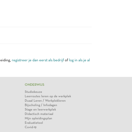
leiding,
registreer je dan eerst als bedrijf
of
log in als je al
ONDERWIJS
Studiekeuze
Leerroutes leren op de werkplek
Duaal Leren / Werkplekleren
Bijscholing / Infodagen
Stage en leerwerkplek
Didactisch materiaal
Mijn opleidingsplan
Evaluatietool
Covid-19