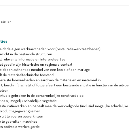
atelier
ties
reidt de eigen werkzaamheden voor (restauratiewerkzaamheden)
nzicht in de bestaande structuren
 relevante informatie en interpreteert ze
et goed in zijn historische en regionale context
idt een authentiek meubel van een kopie of een mariage
t de materiaaltechnische toestand
ereiste hoeveelheden en aard van de materialen en materieel in
, beschrijft, schetst of fotografeert een bestaande situatie in functie van de uitvo
etsen
tuele gebreken in de oorspronkelijke constructie op
ies bij mogelijk schadelijke vegetatie
estauratiewerken en bepaalt mee de werkvolgorde (inclusief mogelijke schadelijke
 (productiegegevens)samen
e uit te voeren bewerkingen
e te gebruiken machines
en optimale werkvolgorde