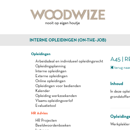
INTERNE OPLEIDINGEN (ON-THE-JOB)
Opleidingen
A45 |
Arbeidsdeal en individueel opleidingsrecht
Opleidingsplanning
terug naar
Interne opleidingen
Externe opleidingen
Online opleidingen
Inhoud
Opleidingen voor bedienden
Kalender
In deze opl
Opleiding werkzoekenden
grondstoffen
Vlaams opleidingsverlof
Evaluatietool
HR Advies
Opleiding
HR Projecten
Werkplekle
Beeldwoordenboeken