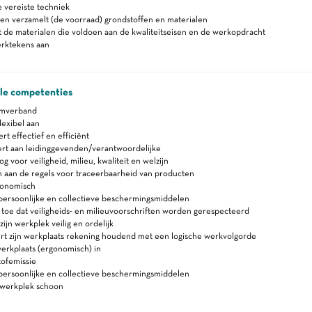
 vereiste techniek
en verzamelt (de voorraad) grondstoffen en materialen
 de materialen die voldoen aan de kwaliteitseisen en de werkopdracht
rktekens aan
ale competenties
amverband
lexibel aan
 effectief en efficiënt
rt aan leidinggevenden/verantwoordelijke
 voor veiligheid, milieu, kwaliteit en welzijn
 aan de regels voor traceerbaarheid van producten
gonomisch
persoonlijke en collectieve beschermingsmiddelen
 toe dat veiligheids- en milieuvoorschriften worden gerespecteerd
ijn werkplek veilig en ordelijk
rt zijn werkplaats rekening houdend met een logische werkvolgorde
erkplaats (ergonomisch) in
tofemissie
persoonlijke en collectieve beschermingsmiddelen
werkplek schoon