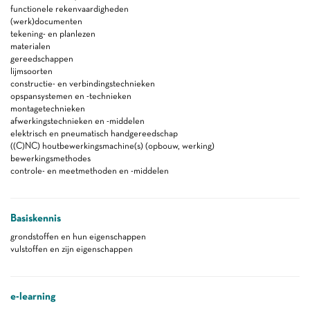
functionele rekenvaardigheden
(werk)documenten
tekening- en planlezen
materialen
gereedschappen
lijmsoorten
constructie- en verbindingstechnieken
opspansystemen en -technieken
montagetechnieken
afwerkingstechnieken en -middelen
elektrisch en pneumatisch handgereedschap
((C)NC) houtbewerkingsmachine(s) (opbouw, werking)
bewerkingsmethodes
controle- en meetmethoden en -middelen
Basiskennis
grondstoffen en hun eigenschappen
vulstoffen en zijn eigenschappen
e-learning