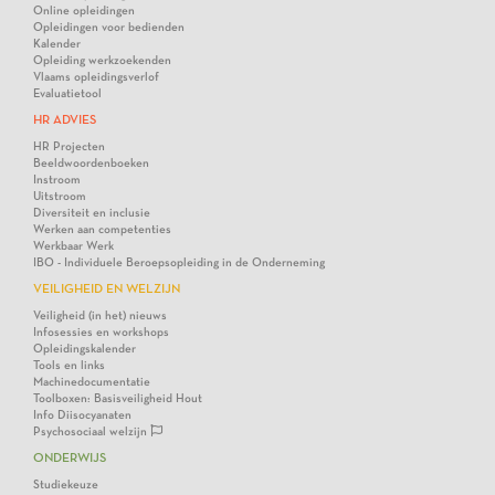
Online opleidingen
Opleidingen voor bedienden
Kalender
Opleiding werkzoekenden
Vlaams opleidingsverlof
Evaluatietool
HR ADVIES
HR Projecten
Beeldwoordenboeken
Instroom
Uitstroom
Diversiteit en inclusie
Werken aan competenties
Werkbaar Werk
IBO - Individuele Beroepsopleiding in de Onderneming
VEILIGHEID EN WELZIJN
Veiligheid (in het) nieuws
Infosessies en workshops
Opleidingskalender
Tools en links
Machinedocumentatie
Toolboxen: Basisveiligheid Hout
Info Diisocyanaten
Psychosociaal welzijn
ONDERWIJS
Studiekeuze