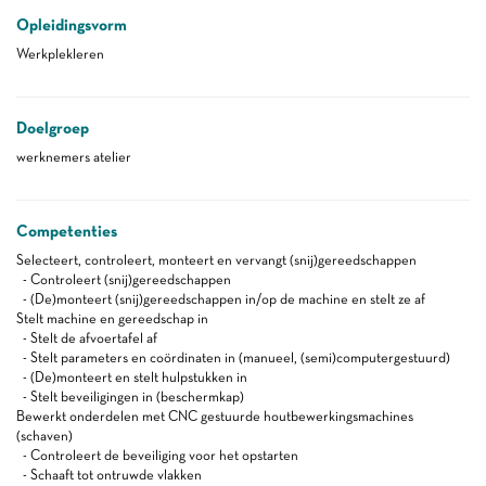
Opleidingsvorm
Werkplekleren
Doelgroep
werknemers atelier
Competenties
Selecteert, controleert, monteert en vervangt (snij)gereedschappen
- Controleert (snij)gereedschappen
- (De)monteert (snij)gereedschappen in/op de machine en stelt ze af
Stelt machine en gereedschap in
- Stelt de afvoertafel af
- Stelt parameters en coördinaten in (manueel, (semi)computergestuurd)
- (De)monteert en stelt hulpstukken in
- Stelt beveiligingen in (beschermkap)
Bewerkt onderdelen met CNC gestuurde houtbewerkingsmachines
(schaven)
- Controleert de beveiliging voor het opstarten
- Schaaft tot ontruwde vlakken