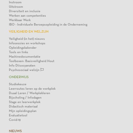
Instroom
Uitstroom
Diversiteit en inclusie
Werken aan competenties
Werkbaar Werk
IBO - Individuele Beroepsopleiding in de Onderneming
VEILIGHEID EN WELZIJN
Veiligheid (in het) nieuws
Infosessies en workshops
Opleidingskalender
Tools en links
Machinedocumentatie
Toolboxen: Basisveiligheid Hout
Info Diisocyanaten
Psychosociaal welzijn
ONDERWIJS
Studiekeuze
Leerroutes leren op de werkplek
Duaal Leren / Werkplekleren
Bijscholing / Infodagen
Stage en leerwerkplek
Didactisch materiaal
Mijn opleidingsplan
Evaluatietool
Covid-19
NIEUWS