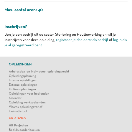
Max. aantal uren: 40
Inschrijven?
Ben je een bedrijf uit de sector Stoffering en Houtbewerking en wil je
inschrijven voor deze opleiding,
registreer je dan eerst als bedrijf
of
log in als
je al geregistreerd bent
.
OPLEIDINGEN
Arbeidsdeal en individueel opleidingsrecht
Opleidingsplanning
Interne opleidingen
Externe opleidingen
Online opleidingen
Opleidingen voor bedienden
Kalender
Opleiding werkzoekenden
Vlaams opleidingsverlof
Evaluatietool
HR ADVIES
HR Projecten
Beeldwoordenboeken