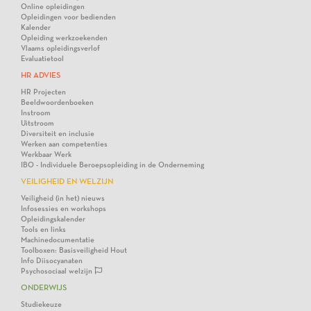
Online opleidingen
Opleidingen voor bedienden
Kalender
Opleiding werkzoekenden
Vlaams opleidingsverlof
Evaluatietool
HR ADVIES
HR Projecten
Beeldwoordenboeken
Instroom
Uitstroom
Diversiteit en inclusie
Werken aan competenties
Werkbaar Werk
IBO - Individuele Beroepsopleiding in de Onderneming
VEILIGHEID EN WELZIJN
Veiligheid (in het) nieuws
Infosessies en workshops
Opleidingskalender
Tools en links
Machinedocumentatie
Toolboxen: Basisveiligheid Hout
Info Diisocyanaten
Psychosociaal welzijn
ONDERWIJS
Studiekeuze