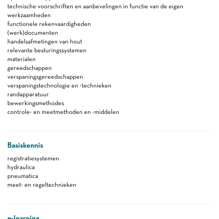
technische voorschriften en aanbevelingen in functie van de eigen
werkzaamheden
functionele rekenvaardigheden
(werk)documenten
handelsafmetingen van hout
relevante besturingssystemen
materialen
gereedschappen
verspaningsgereedschappen
verspaningstechnologie en -technieken
randapparatuur
bewerkingsmethodes
controle- en meetmethoden en -middelen
Basiskennis
registratiesystemen
hydraulica
pneumatica
meet- en regeltechnieken
e-learning