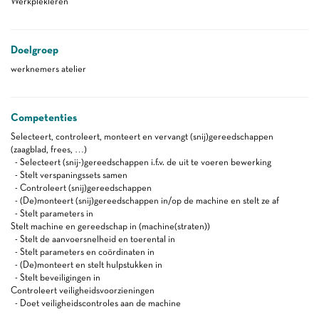
Werkplekleren
Doelgroep
werknemers atelier
Competenties
Selecteert, controleert, monteert en vervangt (snij)gereedschappen
(zaagblad, frees, …)
- Selecteert (snij-)gereedschappen i.f.v. de uit te voeren bewerking
- Stelt verspaningssets samen
- Controleert (snij)gereedschappen
- (De)monteert (snij)gereedschappen in/op de machine en stelt ze af
- Stelt parameters in
Stelt machine en gereedschap in (machine(straten))
- Stelt de aanvoersnelheid en toerental in
- Stelt parameters en coördinaten in
- (De)monteert en stelt hulpstukken in
- Stelt beveiligingen in
Controleert veiligheidsvoorzieningen
- Doet veiligheidscontroles aan de machine