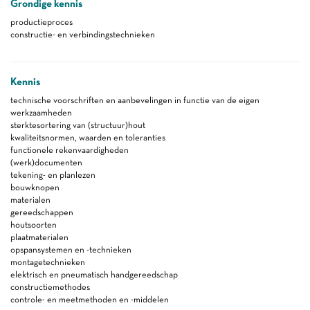
Grondige kennis
productieproces
constructie- en verbindingstechnieken
Kennis
technische voorschriften en aanbevelingen in functie van de eigen
werkzaamheden
sterktesortering van (structuur)hout
kwaliteitsnormen, waarden en toleranties
functionele rekenvaardigheden
(werk)documenten
tekening- en planlezen
bouwknopen
materialen
gereedschappen
houtsoorten
plaatmaterialen
opspansystemen en -technieken
montagetechnieken
elektrisch en pneumatisch handgereedschap
constructiemethodes
controle- en meetmethoden en -middelen