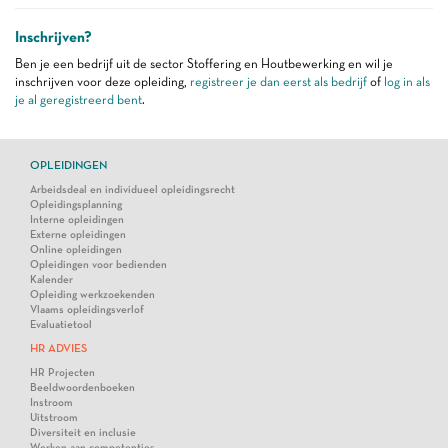
Inschrijven?
Ben je een bedrijf uit de sector Stoffering en Houtbewerking en wil je
inschrijven voor deze opleiding,
registreer je dan eerst als bedrijf
of
log in als
je al geregistreerd bent
.
OPLEIDINGEN
Arbeidsdeal en individueel opleidingsrecht
Opleidingsplanning
Interne opleidingen
Externe opleidingen
Online opleidingen
Opleidingen voor bedienden
Kalender
Opleiding werkzoekenden
Vlaams opleidingsverlof
Evaluatietool
HR ADVIES
HR Projecten
Beeldwoordenboeken
Instroom
Uitstroom
Diversiteit en inclusie
Werken aan competenties