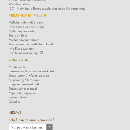
Werkbaar Werk
IBO - Individuele Beroepsopleiding in de Onderneming
VEILIGHEID EN WELZIJN
Veiligheid (in het) nieuws
Infosessies en workshops
Opleidingskalender
Tools en links
Machinedocumentatie
Toolboxen: Basisveiligheid Hout
Info Diisocyanaten
Psychosociaal welzijn
ONDERWIJS
Studiekeuze
Leerroutes leren op de werkplek
Duaal Leren / Werkplekleren
Bijscholing / Infodagen
Stage en leerwerkplek
Didactisch materiaal
Mijn opleidingsplan
Evaluatietool
Covid-19
NIEUWS
Schijf je in op onze nieuwsbrief