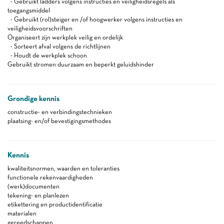
- Gebruikt ladders volgens instructies en veiligheidsregels als
toegangsmiddel
- Gebruikt (rol)steiger en /of hoogwerker volgens instructies en
veiligheidsvoorschriften
Organiseert zijn werkplek veilig en ordelijk
- Sorteert afval volgens de richtlijnen
- Houdt de werkplek schoon
Gebruikt stromen duurzaam en beperkt geluidshinder
Grondige kennis
constructie- en verbindingstechnieken
plaatsing- en/of bevestigingsmethodes
Kennis
kwaliteitsnormen, waarden en toleranties
functionele rekenvaardigheden
(werk)documenten
tekening- en planlezen
etikettering en productidentificatie
materialen
gereedschappen