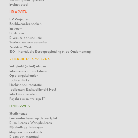
Evaluatietool
HR ADVIES
HR Projecten
Beeldwoordenboeken
Instroom
Uitstroom
Diversiteit en inclusie
Werken aan competenties
Werkbaar Werk
IBO - Individuele Beroepsopleiding in de Onderneming
VEILIGHEID EN WELZIJN
Veiligheid (in het) nieuws
Infosessies en workshops
Opleidingskalender
Tools en links
Machinedocumentatie
Toolboxen: Basisveiligheid Hout
Info Diisocyanaten
Psychosociaal welzijn
ONDERWIJS
Studiekeuze
Leerroutes leren op de werkplek
Duaal Leren / Werkplekleren
Bijscholing / Infodagen
Stage en leerwerkplek
Didactisch materiaal