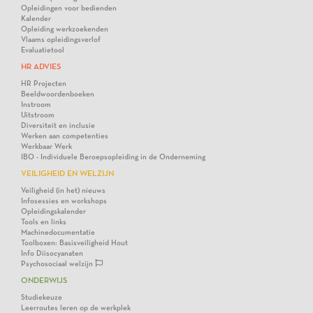
Opleidingen voor bedienden
Kalender
Opleiding werkzoekenden
Vlaams opleidingsverlof
Evaluatietool
HR ADVIES
HR Projecten
Beeldwoordenboeken
Instroom
Uitstroom
Diversiteit en inclusie
Werken aan competenties
Werkbaar Werk
IBO - Individuele Beroepsopleiding in de Onderneming
VEILIGHEID EN WELZIJN
Veiligheid (in het) nieuws
Infosessies en workshops
Opleidingskalender
Tools en links
Machinedocumentatie
Toolboxen: Basisveiligheid Hout
Info Diisocyanaten
Psychosociaal welzijn
ONDERWIJS
Studiekeuze
Leerroutes leren op de werkplek