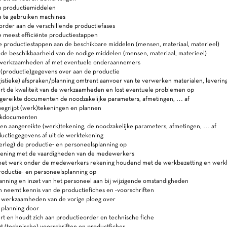
e productiemiddelen
e te gebruiken machines
order aan de verschillende productiefases
 meest efficiënte productiestappen
 productiestappen aan de beschikbare middelen (mensen, materiaal, materieel)
 de beschikbaarheid van de nodige middelen (mensen, materiaal, materieel)
werkzaamheden af met eventuele onderaannemers
 (productie)gegevens over aan de productie
istieke) afspraken/planning omtrent aanvoer van te verwerken materialen, levering
rt de kwaliteit van de werkzaamheden en lost eventuele problemen op
ngereikte documenten de noodzakelijke parameters, afmetingen, … af
egrijpt (werk)tekeningen en plannen
rkdocumenten
een aangereikte (werk)tekening, de noodzakelijke parameters, afmetingen, … af
uctiegegevens af uit de werktekening
erleg) de productie- en personeelsplanning op
ening met de vaardigheden van de medewerkers
het werk onder de medewerkers rekening houdend met de werkbezetting en werkb
roductie- en personeelsplanning op
anning en inzet van het personeel aan bij wijzigende omstandigheden
 neemt kennis van de productiefiches en -voorschriften
werkzaamheden van de vorige ploeg over
planning door
t en houdt zich aan productieorder en technische fiche
 (technische) voorschriften en productfiches