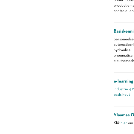
productiemac
controle- e
Basiskenni
personeelsad
automatiser
hydraulica
pneumatica
elektromech
e-learning
industrie 4.
basis hout
Vlaamse O
Klik
hier
om m