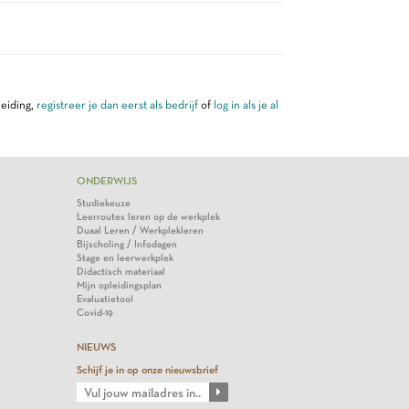
leiding,
registreer je dan eerst als bedrijf
of
log in als je al
ONDERWIJS
Studiekeuze
Leerroutes leren op de werkplek
Duaal Leren / Werkplekleren
Bijscholing / Infodagen
Stage en leerwerkplek
Didactisch materiaal
Mijn opleidingsplan
Evaluatietool
Covid-19
NIEUWS
Schijf je in op onze nieuwsbrief