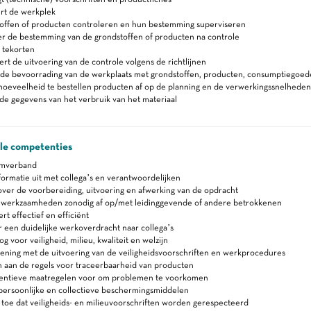
rt de werkplek
toffen of producten controleren en hun bestemming superviseren
er de bestemming van de grondstoffen of producten na controle
 tekorten
rt de uitvoering van de controle volgens de richtlijnen
 de bevoorrading van de werkplaats met grondstoffen, producten, consumptiegoede
hoeveelheid te bestellen producten af op de planning en de verwerkingssnelheden
e gegevens van het verbruik van het materiaal
ale competenties
amverband
formatie uit met collega’s en verantwoordelijken
ver de voorbereiding, uitvoering en afwerking van de opdracht
n werkzaamheden zonodig af op/met leidinggevende of andere betrokkenen
 effectief en efficiënt
 een duidelijke werkoverdracht naar collega’s
 voor veiligheid, milieu, kwaliteit en welzijn
ning met de uitvoering van de veiligheidsvoorschriften en werkprocedures
 aan de regels voor traceerbaarheid van producten
ventieve maatregelen voor om problemen te voorkomen
persoonlijke en collectieve beschermingsmiddelen
 toe dat veiligheids- en milieuvoorschriften worden gerespecteerd