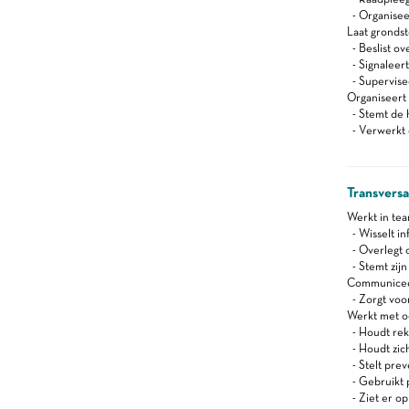
- Organisee
Laat gronds
- Beslist ov
- Signaleert
- Supervisee
Organiseert
- Stemt de 
- Verwerkt d
Transvers
Werkt in te
- Wisselt in
- Overlegt o
- Stemt zij
Communiceert
- Zorgt voor
Werkt met oog
- Houdt reke
- Houdt zich
- Stelt pre
- Gebruikt 
- Ziet er op