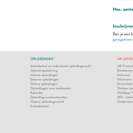
Max. aanta
Inschrijve
Ben je een b
geregistreer
OPLEIDINGEN
HR ADVIE
Arbeidsdeal en individueel opleidingsrecht
HR Projec
Opleidingsplanning
Beeldwoor
Interne opleidingen
Instroom
Externe opleidingen
Uitstroom
Online opleidingen
Diversiteit
Opleidingen voor bedienden
Werken aa
Kalender
Werkbaar 
Opleiding werkzoekenden
IBO - Indi
Vlaams opleidingsverlof
Ondernem
Evaluatietool