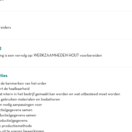
eiders
g
ding is een vervolg op: WERKZAAMHEDEN HOUT voorbereiden
ties
t de kenmerken van het order
rt de haalbaarheid
t intern in het bedrijf gemaakt kan worden en wat uitbesteed moet worden
e gebruiken materialen en toebehoren
en nodig aanpassingen voor
uctie)gegevens samen
oductie)gegevens samen
oductie)gegevens
e productiemethode
e uit te voeren bewerkingen