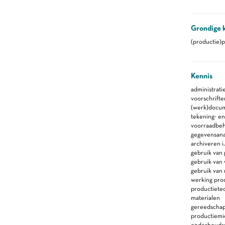
Grondige 
(productie)p
Kennis
administrat
voorschrift
(werk)docu
tekening- en
voorraadbe
gegevensana
archiveren i
gebruik van
gebruik van
gebruik van 
werking prod
productiete
materialen
gereedscha
productiem
onderhoudsm