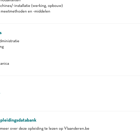
hines/-installatie (werking, opbouw)
n meetmethoden en -middelen
s
ministratie
ing
anica
0
pleidingsdatabank
eer over deze opleiding te lezen op Vlaanderen.be