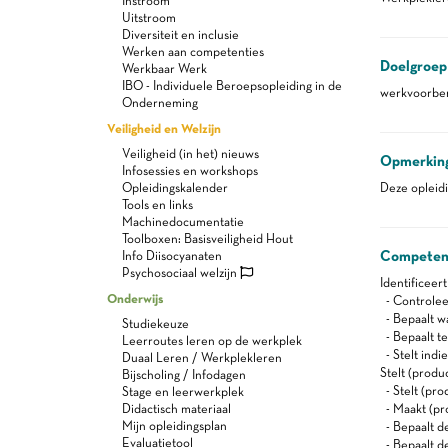
Instroom
Uitstroom
Diversiteit en inclusie
Werken aan competenties
Doelgroep
Werkbaar Werk
IBO - Individuele Beroepsopleiding in de
werkvoorber
Onderneming
Veiligheid en Welzijn
Veiligheid (in het) nieuws
Opmerkin
Infosessies en workshops
Opleidingskalender
Deze oplei
Tools en links
Machinedocumentatie
Toolboxen: Basisveiligheid Hout
Competen
Info Diisocyanaten
Psychosociaal welzijn
Identificeer
Onderwijs
- Controlee
- Bepaalt wa
Studiekeuze
- Bepaalt t
Leerroutes leren op de werkplek
- Stelt indi
Duaal Leren / Werkplekleren
Stelt (prod
Bijscholing / Infodagen
- Stelt (pr
Stage en leerwerkplek
Didactisch materiaal
- Maakt (pr
Mijn opleidingsplan
- Bepaalt d
Evaluatietool
- Bepaalt d