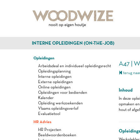
INTERNE OPLEIDINGEN (ON-THE-JOB)
Opleidingen
A47 | 
Arbeidsdeal en individueel opleidingsrecht
Opleidingsplanning
terug naar
Interne opleidingen
Externe opleidingen
Online opleidingen
Inhoud
Opleidingen voor bedienden
Kalender
In deze ople
Opleiding werkzoekenden
opmaken en 
Vlaams opleidingsverlof
hout of afgel
Evaluatietool
HR Advies
HR Projecten
Opleiding
Beeldwoordenboeken
Werkplekle