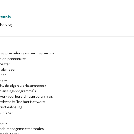
kennis
lanning
ieve procedures en vormvereisten
en en procedures
menten
 planlezen
heer
lyse
.f.v. de eigen werkzaamheden
 planningsprogramma’s
 werkvoorbereidingsprogramma's
relevante (kantoor)software
uctieafdeling
chnieken
ppen
iddelmanagementmethodes
odaliteiten