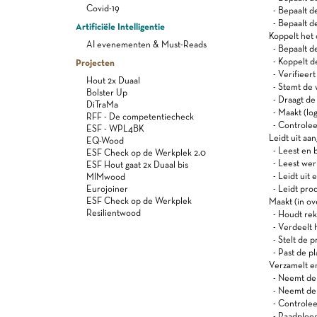
Covid-19
- Bepaalt d
- Bepaalt d
Artificiële Intelligentie
Koppelt het 
AI evenementen & Must-Reads
- Bepaalt de
- Koppelt de
Projecten
- Verifieert
Hout 2x Duaal
- Stemt de 
Bolster Up
- Draagt de
DiTraMa
- Maakt (log
RFF - De competentiecheck
- Controlee
ESF - WPL4BK
Leidt uit aa
EQ-Wood
- Leest en b
ESF Check op de Werkplek 2.0
- Leest we
ESF Hout gaat 2x Duaal bis
- Leidt uit 
MIMwood
Eurojoiner
- Leidt prod
ESF Check op de Werkplek
Maakt (in ov
Resilientwood
- Houdt rek
- Verdeelt 
- Stelt de p
- Past de pl
Verzamelt en
- Neemt de 
- Neemt de 
- Controleer
- Raadpleegt