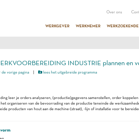
Over ons
Cont
WERKGEVER
WERKNEMER
WERKZOEKENDE
WERKVOORBEREIDING INDUSTRIE plannen en vo
 de vorige pagina
|
lees het uitgebreide programma
iding leer je orders analyseren, (productie)gegevens samenstellen, order koppelen
het organiseren van de bevoorrading van de productie teneinde de werkzaamheden
eide producten van hout aan de machine-(straat), -lijn of installatie voor te bereide
svorm
ren