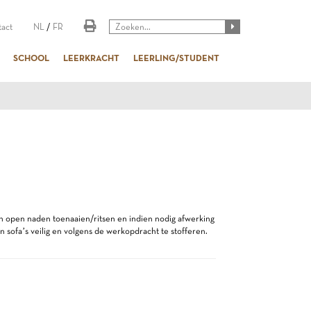
act
NL
/
FR
SCHOOL
LEERKRACHT
LEERLING/STUDENT
en open naden toenaaien/ritsen en indien nodig afwerking
n sofa’s veilig en volgens de werkopdracht te stofferen.