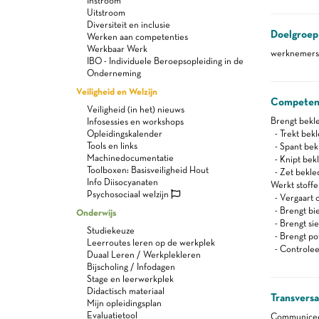
Instroom
Uitstroom
Diversiteit en inclusie
Doelgroep
Werken aan competenties
Werkbaar Werk
werknemers 
IBO - Individuele Beroepsopleiding in de
Onderneming
Veiligheid en Welzijn
Competen
Veiligheid (in het) nieuws
Brengt bekle
Infosessies en workshops
Opleidingskalender
- Trekt bekl
Tools en links
- Spant bek
Machinedocumentatie
- Knipt bekl
Toolboxen: Basisveiligheid Hout
- Zet bekled
Info Diisocyanaten
Werkt stoffe
Psychosociaal welzijn
- Vergaart 
- Brengt bi
Onderwijs
- Brengt si
Studiekeuze
- Brengt po
Leerroutes leren op de werkplek
- Controleer
Duaal Leren / Werkplekleren
Bijscholing / Infodagen
Stage en leerwerkplek
Didactisch materiaal
Transvers
Mijn opleidingsplan
Evaluatietool
Communiceert