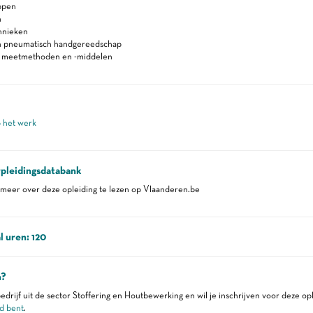
ppen
n
hnieken
en pneumatisch handgereedschap
n meetmethoden en -middelen
p het werk
pleidingsdatabank
eer over deze opleiding te lezen op Vlaanderen.be
l uren: 120
n?
edrijf uit de sector Stoffering en Houtbewerking en wil je inschrijven voor deze op
d bent
.