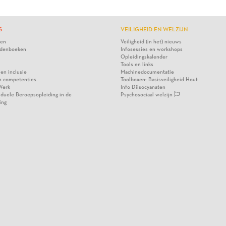
S
VEILIGHEID EN WELZIJN
ten
Veiligheid (in het) nieuws
denboeken
Infosessies en workshops
Opleidingskalender
Tools en links
 en inclusie
Machinedocumentatie
n competenties
Toolboxen: Basisveiligheid Hout
Werk
Info Diisocyanaten
viduele Beroepsopleiding in de
Psychosociaal welzijn
ing