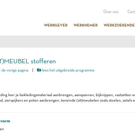
Over ons
Cont
WERKGEVER
WERKNEMER
WERKZOEKENDE
ZIT)MEUBEL stofferen
 de vorige pagina
|
lees het uitgebreide programma
iding leer je bekledingsmateriaal aanbrengen, aanspannen, bijknippen, vastzetten 
ad, sierspijkers en poten aanbrengen, teneinde (zit)meubelen zoals stoelen, zetels e
svorm
ren