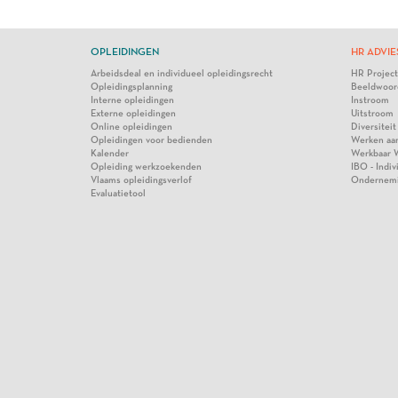
OPLEIDINGEN
HR ADVIE
Arbeidsdeal en individueel opleidingsrecht
HR Projec
Opleidingsplanning
Beeldwoor
Interne opleidingen
Instroom
Externe opleidingen
Uitstroom
Online opleidingen
Diversiteit
Opleidingen voor bedienden
Werken aa
Kalender
Werkbaar 
Opleiding werkzoekenden
IBO - Indi
Vlaams opleidingsverlof
Ondernem
Evaluatietool