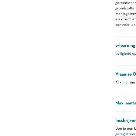
gereedscha
grondstoffe
montagetec
elektrisch 
controle- e
e-learning
veiligheid o
Vlaamse O
Klik
hier
om m
Max. aanta
Inschrijve
Ben je een b
geregistreer