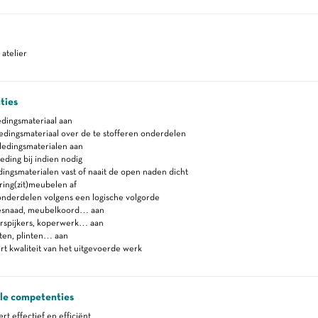
atelier
ties
dingsmateriaal aan
edingsmateriaal over de te stofferen onderdelen
ledingsmaterialen aan
eding bij indien nodig
ingsmaterialen vast of naait de open naden dicht
ring(zit)meubelen af
onderdelen volgens een logische volgorde
esnaad, meubelkoord… aan
erspijkers, koperwerk… aan
ten, plinten… aan
t kwaliteit van het uitgevoerde werk
ale competenties
 effectief en efficiënt