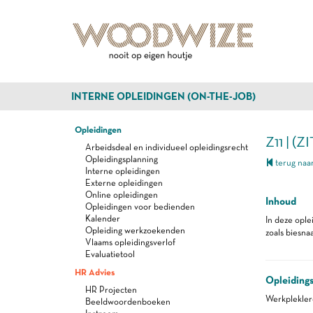
INTERNE OPLEIDINGEN (ON-THE-JOB)
Opleidingen
Z11 | (
Arbeidsdeal en individueel opleidingsrecht
Opleidingsplanning
terug naar
Interne opleidingen
Externe opleidingen
Online opleidingen
Inhoud
Opleidingen voor bedienden
Kalender
In deze ople
Opleiding werkzoekenden
zoals biesna
Vlaams opleidingsverlof
Evaluatietool
HR Advies
Opleiding
HR Projecten
Werkplekle
Beeldwoordenboeken