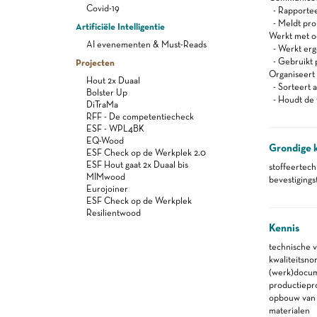
Covid-19
- Rapportee
- Meldt pro
Artificiële Intelligentie
Werkt met oog
AI evenementen & Must-Reads
- Werkt er
- Gebruikt 
Projecten
Organiseert z
Hout 2x Duaal
- Sorteert a
Bolster Up
- Houdt de 
DiTraMa
RFF - De competentiecheck
ESF - WPL4BK
EQ-Wood
Grondige 
ESF Check op de Werkplek 2.0
ESF Hout gaat 2x Duaal bis
stoffeertec
MIMwood
bevestiging
Eurojoiner
ESF Check op de Werkplek
Resilientwood
Kennis
technische 
kwaliteitsno
(werk)docu
productiepr
opbouw van 
materialen