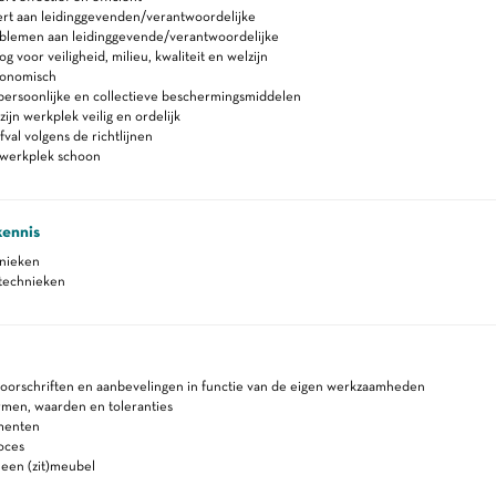
rt aan leidinggevenden/verantwoordelijke
blemen aan leidinggevende/verantwoordelijke
 voor veiligheid, milieu, kwaliteit en welzijn
gonomisch
persoonlijke en collectieve beschermingsmiddelen
ijn werkplek veilig en ordelijk
fval volgens de richtlijnen
werkplek schoon
kennis
hnieken
stechnieken
voorschriften en aanbevelingen in functie van de eigen werkzaamheden
rmen, waarden en toleranties
menten
oces
een (zit)meubel