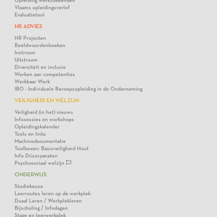
Opleiding werkzoekenden
Vlaams opleidingsverlof
Evaluatietool
HR ADVIES
HR Projecten
Beeldwoordenboeken
Instroom
Uitstroom
Diversiteit en inclusie
Werken aan competenties
Werkbaar Werk
IBO - Individuele Beroepsopleiding in de Onderneming
VEILIGHEID EN WELZIJN
Veiligheid (in het) nieuws
Infosessies en workshops
Opleidingskalender
Tools en links
Machinedocumentatie
Toolboxen: Basisveiligheid Hout
Info Diisocyanaten
Psychosociaal welzijn
ONDERWIJS
Studiekeuze
Leerroutes leren op de werkplek
Duaal Leren / Werkplekleren
Bijscholing / Infodagen
Stage en leerwerkplek