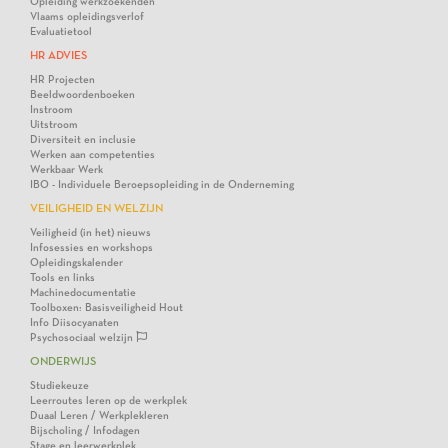
Opleiding werkzoekenden
Vlaams opleidingsverlof
Evaluatietool
HR ADVIES
HR Projecten
Beeldwoordenboeken
Instroom
Uitstroom
Diversiteit en inclusie
Werken aan competenties
Werkbaar Werk
IBO - Individuele Beroepsopleiding in de Onderneming
VEILIGHEID EN WELZIJN
Veiligheid (in het) nieuws
Infosessies en workshops
Opleidingskalender
Tools en links
Machinedocumentatie
Toolboxen: Basisveiligheid Hout
Info Diisocyanaten
Psychosociaal welzijn
ONDERWIJS
Studiekeuze
Leerroutes leren op de werkplek
Duaal Leren / Werkplekleren
Bijscholing / Infodagen
Stage en leerwerkplek