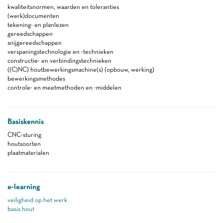
kwaliteitsnormen, waarden en toleranties
(werk)documenten
tekening- en planlezen
gereedschappen
snijgereedschappen
verspaningstechnologie en -technieken
constructie- en verbindingstechnieken
((C)NC) houtbewerkingsmachine(s) (opbouw, werking)
bewerkingsmethodes
controle- en meetmethoden en -middelen
Basiskennis
CNC-sturing
houtsoorten
plaatmaterialen
e-learning
veiligheid op het werk
basis hout