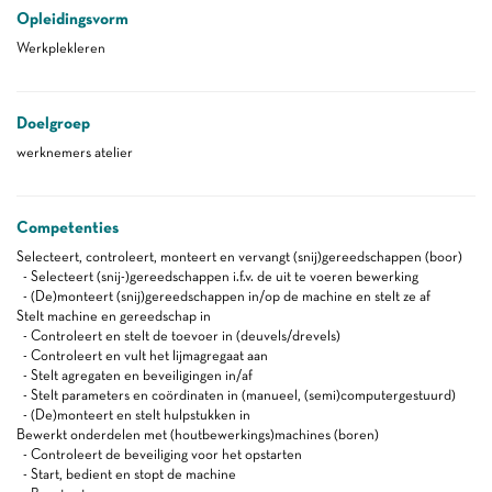
Opleidingsvorm
Werkplekleren
Doelgroep
werknemers atelier
Competenties
Selecteert, controleert, monteert en vervangt (snij)gereedschappen (boor)
- Selecteert (snij-)gereedschappen i.f.v. de uit te voeren bewerking
- (De)monteert (snij)gereedschappen in/op de machine en stelt ze af
Stelt machine en gereedschap in
- Controleert en stelt de toevoer in (deuvels/drevels)
- Controleert en vult het lijmagregaat aan
- Stelt agregaten en beveiligingen in/af
- Stelt parameters en coördinaten in (manueel, (semi)computergestuurd)
- (De)monteert en stelt hulpstukken in
Bewerkt onderdelen met (houtbewerkings)machines (boren)
- Controleert de beveiliging voor het opstarten
- Start, bedient en stopt de machine