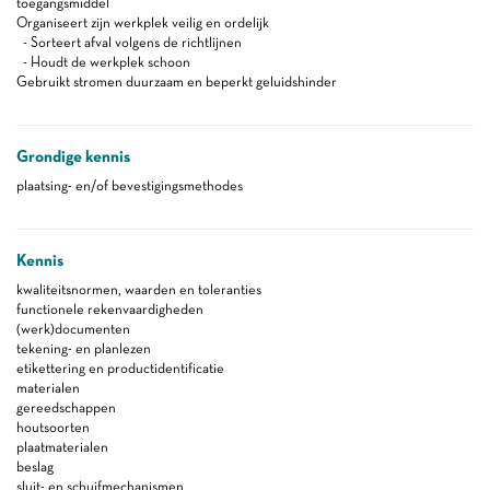
toegangsmiddel
Organiseert zijn werkplek veilig en ordelijk
- Sorteert afval volgens de richtlijnen
- Houdt de werkplek schoon
Gebruikt stromen duurzaam en beperkt geluidshinder
Grondige kennis
plaatsing- en/of bevestigingsmethodes
Kennis
kwaliteitsnormen, waarden en toleranties
functionele rekenvaardigheden
(werk)documenten
tekening- en planlezen
etikettering en productidentificatie
materialen
gereedschappen
houtsoorten
plaatmaterialen
beslag
sluit- en schuifmechanismen