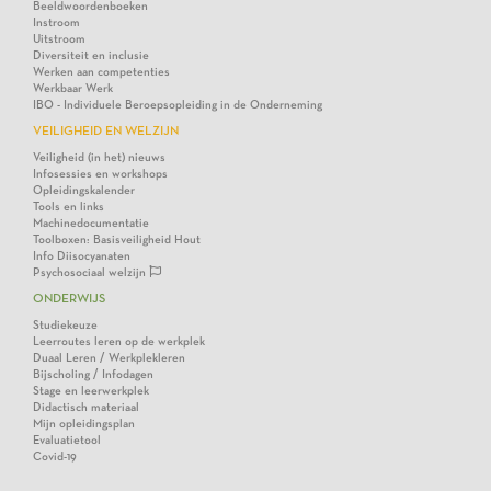
Beeldwoordenboeken
Instroom
Uitstroom
Diversiteit en inclusie
Werken aan competenties
Werkbaar Werk
IBO - Individuele Beroepsopleiding in de Onderneming
VEILIGHEID EN WELZIJN
Veiligheid (in het) nieuws
Infosessies en workshops
Opleidingskalender
Tools en links
Machinedocumentatie
Toolboxen: Basisveiligheid Hout
Info Diisocyanaten
Psychosociaal welzijn
ONDERWIJS
Studiekeuze
Leerroutes leren op de werkplek
Duaal Leren / Werkplekleren
Bijscholing / Infodagen
Stage en leerwerkplek
Didactisch materiaal
Mijn opleidingsplan
Evaluatietool
Covid-19