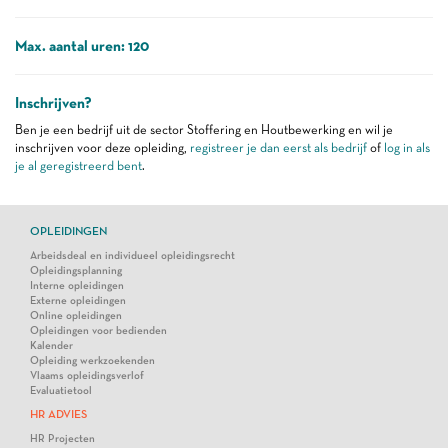
Max. aantal uren: 120
Inschrijven?
Ben je een bedrijf uit de sector Stoffering en Houtbewerking en wil je
inschrijven voor deze opleiding,
registreer je dan eerst als bedrijf
of
log in als
je al geregistreerd bent
.
OPLEIDINGEN
Arbeidsdeal en individueel opleidingsrecht
Opleidingsplanning
Interne opleidingen
Externe opleidingen
Online opleidingen
Opleidingen voor bedienden
Kalender
Opleiding werkzoekenden
Vlaams opleidingsverlof
Evaluatietool
HR ADVIES
HR Projecten