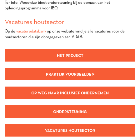
Ter info: Woodwize biedt ondersteuning bij de opmaak van het
opleidingsprogramma voor IBO.
Vacatures houtsector
Op de
vacaturedatabank
op onze website vind je alle vacatures voor de
houtsectoren die zijn doorgegeven aan VDAB.
HET PROJECT
PRAKTIJK VOORBEELDEN
OP WEG NAAR INCLUSIEF ONDERNEMEN
ONDERSTEUNING
VACATURES HOUTSECTOR