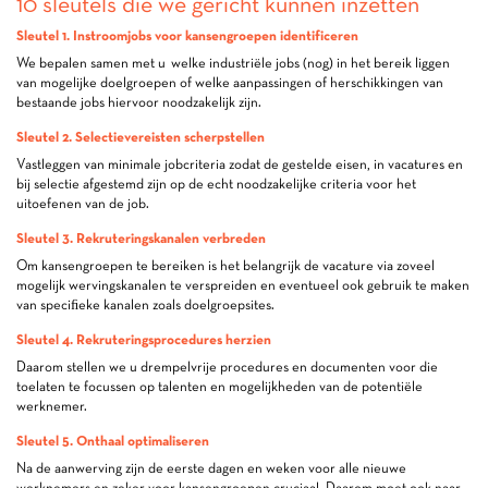
10 sleutels die we gericht kunnen inzetten
Sleutel 1. Instroomjobs voor kansengroepen identificeren
We bepalen samen met u welke industriële jobs (nog) in het bereik liggen
van mogelijke doelgroepen of welke aanpassingen of herschikkingen van
bestaande jobs hiervoor noodzakelijk zijn.
Sleutel 2. Selectievereisten scherpstellen
Vastleggen van minimale jobcriteria zodat de gestelde eisen, in vacatures en
bij selectie afgestemd zijn op de echt noodzakelijke criteria voor het
uitoefenen van de job.
Sleutel 3. Rekruteringskanalen verbreden
Om kansengroepen te bereiken is het belangrijk de vacature via zoveel
mogelijk wervingskanalen te verspreiden en eventueel ook gebruik te maken
van speciﬁeke kanalen zoals doelgroepsites.
Sleutel 4. Rekruteringsprocedures herzien
Daarom stellen we u drempelvrije procedures en documenten voor die
toelaten te focussen op talenten en mogelijkheden van de potentiële
werknemer.
Sleutel 5. Onthaal optimaliseren
Na de aanwerving zijn de eerste dagen en weken voor alle nieuwe
werknemers en zeker voor kansengroepen cruciaal. Daarom moet ook naar