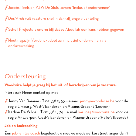
Jacobs Reels en VZW De Sluis, samen "inclusief ondernemen"
Des’Arch vult vacature snel in dankzij jonge vluchteling
Schell Projects is enorm blij dat ze Abdullah een kans hebben gegeven
Houtmagazijn Verdonckt doet aan inclusief ondernemen via
enclavewerking
Ondersteuning
Woodwize helpt je graag bij het uit- of herschrijven van je vacature.
Interesse? Neem contact op met:
Jenny Van Damme - T 02 558 15 55 – e-mail:
jenny@woodwize.be
voor de
regio Limburg, West-Vlaanderen en Vlaams-Brabant (Leuven)
Karline De Wilde – T 02 558 15 74 – e-mail:
karline@woodwize.be
voor de
regio Antwerpen, Oost-Vlaanderen en Vlaams-Brabant (Halle-Vilvoorde)
Job en taalcoaching
Een
job- en taalcoach
begeleidt uw nieuwe medewerkers (niet langer dan 1