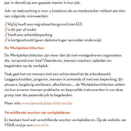
jaar in dienst) op een gepaste manier in hun job.
Job- en taalcoaching is voor u kosteloos als uw medewerker voldoet aan één
van volgende voorwaarden:
Hij/zij heeft een migratieachtergrond (niet-EU)
is 50 jaar of ouder
heeft een arbeidsbeperking
is kortgeschoold (geen diploma hoger secundair onderwijs)
De Werkplekarchitecten
De Werkplekarchitecten zijn meer dan 50 niet-winstgedreven organisaties
die, verspreid over heel Vlaanderen, mensen coachen, opleiden en
begeleiden op de werkplek.
Vaak gaat het om mensen met een achterstand tot de arbeidsmarkt.
Laaggeschoolden, jongeren, mensen in armoede of met een beperking, 50-
plussers, langdurig werklozen, allochtonen,... de Werkplekarchitecten zetten
via hun ervaren mensen praktische en beproefde instrumenten in om deze
groep naar die passende job te begeleiden.
Meer info:
www.dewerkplekarchitecten.be
Verschillende soorten van werkplekleren
Er bestaan heel wat verschillende soorten werkplekleren. Op de website van
VDAB vind je een
overzicht.