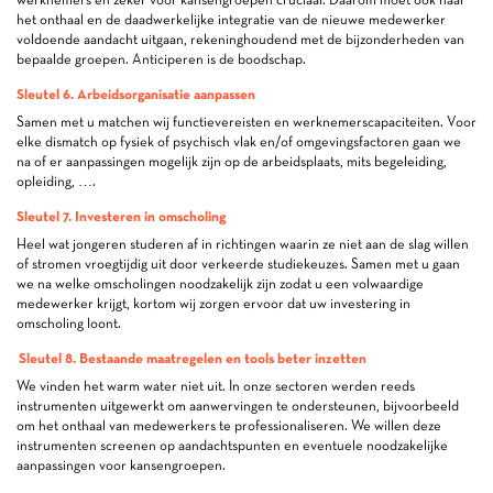
het onthaal en de daadwerkelijke integratie van de nieuwe medewerker
voldoende aandacht uitgaan, rekeninghoudend met de bijzonderheden van
bepaalde groepen. Anticiperen is de boodschap.
Sleutel 6. Arbeidsorganisatie aanpassen
Samen met u matchen wij functievereisten en werknemerscapaciteiten. Voor
elke dismatch op fysiek of psychisch vlak en/of omgevingsfactoren gaan we
na of er aanpassingen mogelijk zijn op de arbeidsplaats, mits begeleiding,
opleiding, ….
Sleutel 7. Investeren in omscholing
Heel wat jongeren studeren af in richtingen waarin ze niet aan de slag willen
of stromen vroegtijdig uit door verkeerde studiekeuzes. Samen met u gaan
we na welke omscholingen noodzakelijk zijn zodat u een volwaardige
medewerker krijgt, kortom wij zorgen ervoor dat uw investering in
omscholing loont.
Sleutel 8. Bestaande maatregelen en tools beter inzetten
We vinden het warm water niet uit. In onze sectoren werden reeds
instrumenten uitgewerkt om aanwervingen te ondersteunen, bijvoorbeeld
om het onthaal van medewerkers te professionaliseren. We willen deze
instrumenten screenen op aandachtspunten en eventuele noodzakelijke
aanpassingen voor kansengroepen.