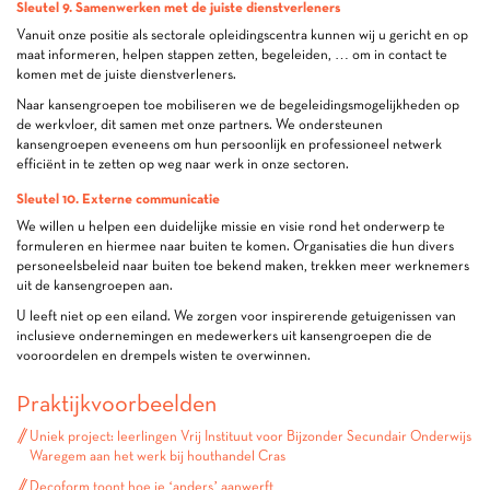
Sleutel 9. Samenwerken met de juiste dienstverleners
Vanuit onze positie als sectorale opleidingscentra kunnen wij u gericht en op
maat informeren, helpen stappen zetten, begeleiden, … om in contact te
komen met de juiste dienstverleners.
Naar kansengroepen toe mobiliseren we de begeleidingsmogelijkheden op
de werkvloer, dit samen met onze partners. We ondersteunen
kansengroepen eveneens om hun persoonlijk en professioneel netwerk
efficiënt in te zetten op weg naar werk in onze sectoren.
Sleutel 10. Externe communicatie
We willen u helpen een duidelijke missie en visie rond het onderwerp te
formuleren en hiermee naar buiten te komen. Organisaties die hun divers
personeelsbeleid naar buiten toe bekend maken, trekken meer werknemers
uit de kansengroepen aan.
U leeft niet op een eiland. We zorgen voor inspirerende getuigenissen van
inclusieve ondernemingen en medewerkers uit kansengroepen die de
vooroordelen en drempels wisten te overwinnen.
Praktijkvoorbeelden
Uniek project: leerlingen Vrij Instituut voor Bijzonder Secundair Onderwijs
Waregem aan het werk bij houthandel Cras
Decoform toont hoe je ‘anders’ aanwerft