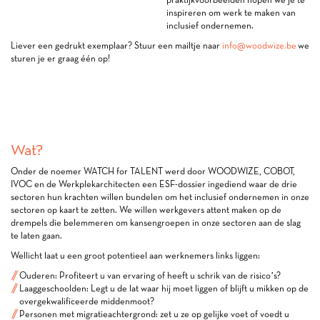
inspireren om werk te maken van
inclusief ondernemen.
Liever een gedrukt exemplaar? Stuur een mailtje naar
info@woodwize.be
we
sturen je er graag één op!
Wat?
Onder de noemer WATCH for TALENT werd door WOODWIZE, COBOT,
IVOC en de Werkplekarchitecten een ESF-dossier ingediend waar de drie
sectoren hun krachten willen bundelen om het inclusief ondernemen in onze
sectoren op kaart te zetten. We willen werkgevers attent maken op de
drempels die belemmeren om kansengroepen in onze sectoren aan de slag
te laten gaan.
Wellicht laat u een groot potentieel aan werknemers links liggen:
Ouderen: Profiteert u van ervaring of heeft u schrik van de risico’s?
Laaggeschoolden: Legt u de lat waar hij moet liggen of blijft u mikken op de
overgekwalificeerde middenmoot?
Personen met migratieachtergrond: zet u ze op gelijke voet of voedt u