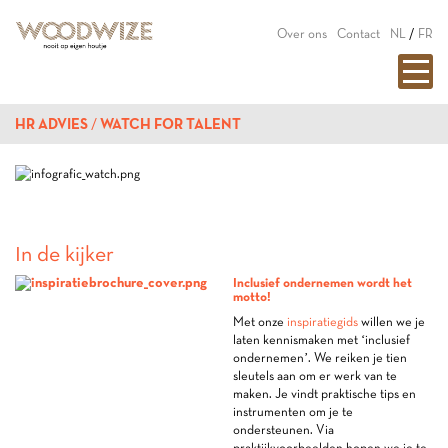
Over ons
Contact
NL
/
FR
HR ADVIES
WATCH FOR TALENT
In de kijker
Inclusief ondernemen wordt het
motto!
Met onze
inspiratiegids
willen we je
laten kennismaken met ‘inclusief
ondernemen’. We reiken je tien
sleutels aan om er werk van te
maken. Je vindt praktische tips en
instrumenten om je te
ondersteunen. Via
praktijkvoorbeelden hopen we je te