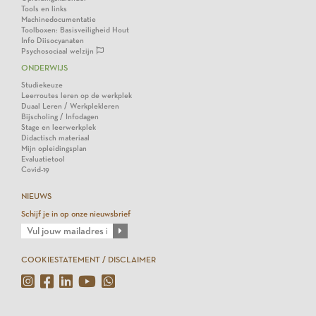
Tools en links
Machinedocumentatie
Toolboxen: Basisveiligheid Hout
Info Diisocyanaten
Psychosociaal welzijn
ONDERWIJS
Studiekeuze
Leerroutes leren op de werkplek
Duaal Leren / Werkplekleren
Bijscholing / Infodagen
Stage en leerwerkplek
Didactisch materiaal
Mijn opleidingsplan
Evaluatietool
Covid-19
NIEUWS
Schijf je in op onze nieuwsbrief
COOKIESTATEMENT / DISCLAIMER