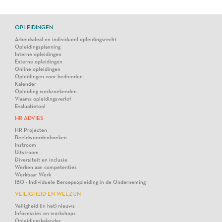
OPLEIDINGEN
Arbeidsdeal en individueel opleidingsrecht
Opleidingsplanning
Interne opleidingen
Externe opleidingen
Online opleidingen
Opleidingen voor bedienden
Kalender
Opleiding werkzoekenden
Vlaams opleidingsverlof
Evaluatietool
HR ADVIES
HR Projecten
Beeldwoordenboeken
Instroom
Uitstroom
Diversiteit en inclusie
Werken aan competenties
Werkbaar Werk
IBO - Individuele Beroepsopleiding in de Onderneming
VEILIGHEID EN WELZIJN
Veiligheid (in het) nieuws
Infosessies en workshops
Opleidingskalender