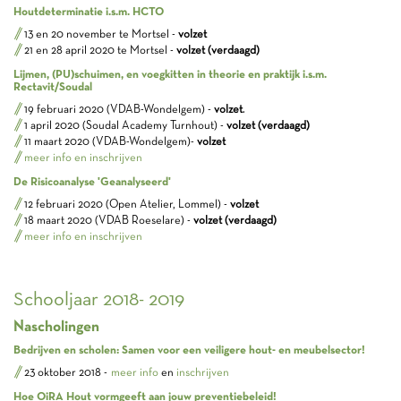
Houtdeterminatie i.s.m. HCTO
13 en 20 november te Mortsel -
volzet
21 en 28 april 2020 te Mortsel -
volzet (verdaagd)
Lijmen, (PU)schuimen, en voegkitten in theorie en praktijk i.s.m.
Rectavit/Soudal
19 februari 2020 (VDAB-Wondelgem) -
volzet
.
1 april 2020 (Soudal Academy Turnhout) -
volzet (verdaagd)
11 maart 2020 (VDAB-Wondelgem)-
volzet
meer info en inschrijven
De Risicoanalyse 'Geanalyseerd'
12 februari 2020 (Open Atelier, Lommel) -
volzet
18 maart 2020 (VDAB Roeselare) -
volzet (verdaagd)
meer info en inschrijven
Schooljaar 2018- 2019
Nascholingen
Bedrijven en scholen: Samen voor een veiligere hout- en meubelsector!
23 oktober 2018 -
meer info
en
inschrijven
Hoe OiRA Hout vormgeeft aan jouw preventiebeleid!