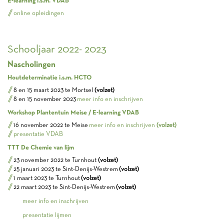
E-learning i.s.m. VDAB
online opleidingen
Schooljaar 2022- 2023
Nascholingen
Houtdeterminatie i.s.m. HCTO
8 en 15 maart 2023 te Mortsel
(volzet)
8 en 15 november 2023
meer info en inschrijven
Workshop Plantentuin Meise / E-learning VDAB
16 november 2022 te Meise
meer info en inschrijven
(volzet)
presentatie VDAB
TTT De Chemie van lijm
23 november 2022 te Turnhout
(volzet)
25 januari 2023 te Sint-Denijs-Westrem
(volzet)
1 maart 2023 te Turnhout
(volzet)
22 maart 2023 te Sint-Denijs-Westrem
(volzet)
meer info en inschrijven
presentatie lijmen