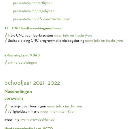
presentatie contactlijmen
presentatie montagelijmen
presentatie hout & constructielijmen
TTT CNC houtbewerkingsmachines
Intro CNC voor leerkrachten
meer info en inschrijven
Basisopleiding CNC programmatie dialoogsturing
meer info en inschrijven
E-learning i.s.m. VDAB
online opleidingen
Schooljaar 2021- 2022
Nascholingen
PROWOOD
inschrijvingen leerlingen
meer info
-
inschrijven
veiligheidsseminarie
meer info
-
inschrijven
meer info:
www.prowood-fair.be
Houtdeterminatie i.s.m. HCTO