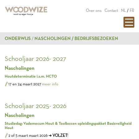
Over ons
Contact
NL
/
FR
ONDERWIJS
NASCHOLINGEN / BEDRIJFSBEZOEKEN
Schooljaar 2026- 2027
Nascholingen
Houtdeterminatie i.s.m. HCTO
17 en 24 maart 2027
meer info
Schooljaar 2025- 2026
Nascholingen
Studiedag: Vademecum Hout & Toolboxen opleidingspakket Basisveiligheid
Hout
2 of 5 maart maart 2026
➜
VOLZET
!