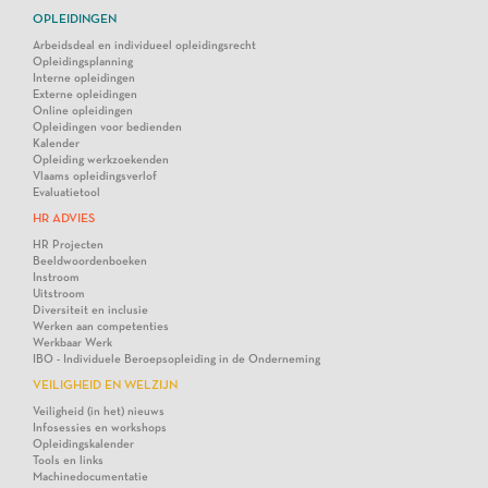
OPLEIDINGEN
Arbeidsdeal en individueel opleidingsrecht
Opleidingsplanning
Interne opleidingen
Externe opleidingen
Online opleidingen
Opleidingen voor bedienden
Kalender
Opleiding werkzoekenden
Vlaams opleidingsverlof
Evaluatietool
HR ADVIES
HR Projecten
Beeldwoordenboeken
Instroom
Uitstroom
Diversiteit en inclusie
Werken aan competenties
Werkbaar Werk
IBO - Individuele Beroepsopleiding in de Onderneming
VEILIGHEID EN WELZIJN
Veiligheid (in het) nieuws
Infosessies en workshops
Opleidingskalender
Tools en links
Machinedocumentatie