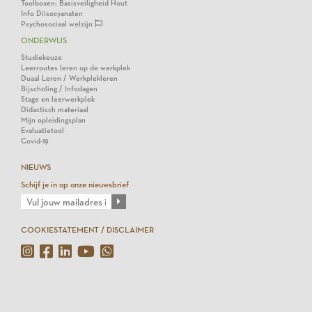
Toolboxen: Basisveiligheid Hout
Info Diisocyanaten
Psychosociaal welzijn
ONDERWIJS
Studiekeuze
Leerroutes leren op de werkplek
Duaal Leren / Werkplekleren
Bijscholing / Infodagen
Stage en leerwerkplek
Didactisch materiaal
Mijn opleidingsplan
Evaluatietool
Covid-19
NIEUWS
Schijf je in op onze nieuwsbrief
COOKIESTATEMENT / DISCLAIMER