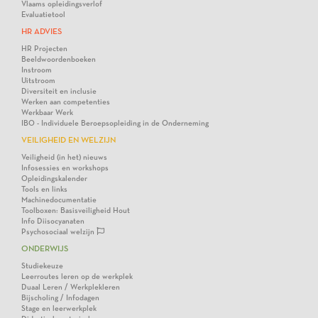
Vlaams opleidingsverlof
Evaluatietool
HR ADVIES
HR Projecten
Beeldwoordenboeken
Instroom
Uitstroom
Diversiteit en inclusie
Werken aan competenties
Werkbaar Werk
IBO - Individuele Beroepsopleiding in de Onderneming
VEILIGHEID EN WELZIJN
Veiligheid (in het) nieuws
Infosessies en workshops
Opleidingskalender
Tools en links
Machinedocumentatie
Toolboxen: Basisveiligheid Hout
Info Diisocyanaten
Psychosociaal welzijn
ONDERWIJS
Studiekeuze
Leerroutes leren op de werkplek
Duaal Leren / Werkplekleren
Bijscholing / Infodagen
Stage en leerwerkplek