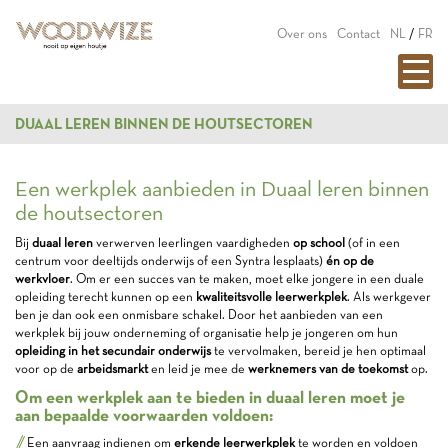
Over ons
Contact
NL
/
FR
DUAAL LEREN BINNEN DE HOUTSECTOREN
Een werkplek aanbieden in Duaal leren binnen
de houtsectoren
Bij
duaal leren
verwerven leerlingen vaardigheden
op school
(of in een
centrum voor deeltijds onderwijs of een Syntra lesplaats)
én op de
werkvloer
. Om er een succes van te maken, moet elke jongere in een duale
opleiding terecht kunnen op een
kwaliteitsvolle leerwerkplek
. Als werkgever
ben je dan ook een onmisbare schakel. Door het aanbieden van een
werkplek bij jouw onderneming of organisatie help je jongeren om hun
opleiding in het secundair onderwijs
te vervolmaken, bereid je hen optimaal
voor op de
arbeidsmarkt
en leid je mee de
werknemers van de toekomst
op.
Om een werkplek aan te bieden in duaal leren moet je
aan bepaalde voorwaarden voldoen:
Een aanvraag indienen om
erkende leerwerkplek
te worden en voldoen