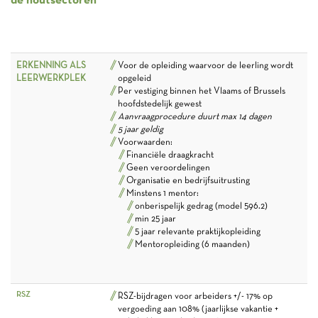
ERKENNING
ALS
Voor de opleiding waarvoor de leerling wordt
LEERWERKPLEK
opgeleid
Per vestiging binnen het Vlaams of Brussels
hoofdstedelijk gewest
Aanvraagprocedure duurt max 14 dagen
5 jaar geldig
Voorwaarden:
Financiële draagkracht
Geen veroordelingen
Organisatie en bedrijfsuitrusting
Minstens 1 mentor:
onberispelijk gedrag (model 596.2)
min 25 jaar
5 jaar relevante praktijkopleiding
Mentoropleiding (6 maanden)
RSZ
RSZ-bijdragen voor arbeiders +/- 17% op
vergoeding aan 108% (jaarlijkse vakantie +