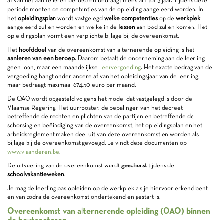
af van het aan te leren beroep en bedraagt meestal 1 tot 3 jaar. Tijdens deze
periode moeten de competenties van de opleiding aangeleerd worden. In
het
opleidingsplan
wordt vastgelegd
welke competenties
op de
werkplek
aangeleerd zullen worden en welke in de
lessen
aan bod zullen komen. Het
opleidingsplan vormt een verplichte bijlage bij de overeenkomst.
Het
hoofddoel
van de overeenkomst van alternerende opleiding is het
aanleren van een beroep
. Daarom betaalt de onderneming aan de leerling
geen loon, maar een maandelijkse
leervergoeding
. Het exacte bedrag van de
vergoeding hangt onder andere af van het opleidingsjaar van de leerling,
maar bedraagt maximaal 674.50 euro per maand.
De OAO wordt opgesteld volgens het model dat vastgelegd is door de
Vlaamse Regering. Het uurrooster, de bepalingen van het decreet
betreffende de rechten en plichten van de partijen en betreffende de
schorsing en beëindiging van de overeenkomst, het opleidingsplan en het
arbeidsreglement maken deel uit van deze overeenkomst en worden als
bijlage bij de overeenkomst gevoegd. Je vindt deze documenten op
www.vlaanderen.be
.
De uitvoering van de overeenkomst wordt
geschorst
tijdens de
schoolvakantieweken
.
Je mag de leerling pas opleiden op de werkplek als je hiervoor erkend bent
en van zodra de overeenkomst ondertekend en gestart is.
Overeenkomst van alternerende opleiding (OAO) binnen
de houtsectoren