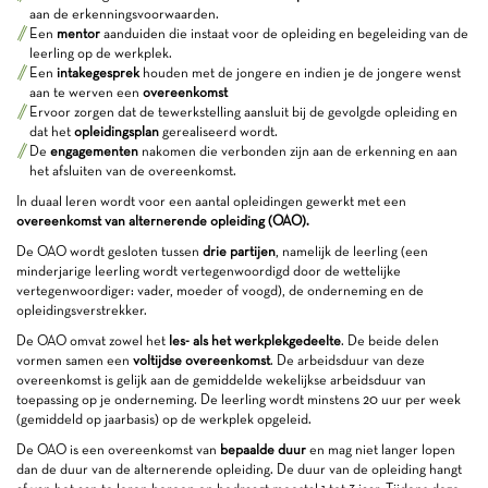
aan de erkenningsvoorwaarden.
Een
mentor
aanduiden die instaat voor de opleiding en begeleiding van de
leerling op de werkplek.
Een
intakegesprek
houden met de jongere en indien je de jongere wenst
aan te werven een
overeenkomst
Ervoor zorgen dat de tewerkstelling aansluit bij de gevolgde opleiding en
dat het
opleidingsplan
gerealiseerd wordt.
De
engagementen
nakomen die verbonden zijn aan de erkenning en aan
het afsluiten van de overeenkomst.
In duaal leren wordt voor een aantal opleidingen gewerkt met een
overeenkomst van alternerende opleiding (OAO).
De OAO wordt gesloten tussen
drie partijen
, namelijk de leerling (een
minderjarige leerling wordt vertegenwoordigd door de wettelijke
vertegenwoordiger: vader, moeder of voogd), de onderneming en de
opleidingsverstrekker.
De OAO omvat zowel het
les- als het werkplekgedeelte
. De beide delen
vormen samen een
voltijdse overeenkomst
. De arbeidsduur van deze
overeenkomst is gelijk aan de gemiddelde wekelijkse arbeidsduur van
toepassing op je onderneming. De leerling wordt minstens 20 uur per week
(gemiddeld op jaarbasis) op de werkplek opgeleid.
De OAO is een overeenkomst van
bepaalde duur
en mag niet langer lopen
dan de duur van de alternerende opleiding. De duur van de opleiding hangt