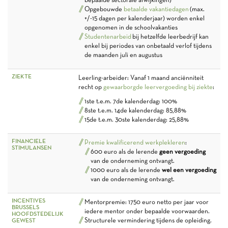
Opgebouwde
betaalde vakantiedagen
(max.
+/-15 dagen per kalenderjaar) worden enkel
opgenomen in de schoolvakanties
Studentenarbeid
bij hetzelfde leerbedrijf kan
enkel bij periodes van onbetaald verlof tijdens
de maanden juli en augustus
ZIEKTE
Leerling-arbeider: Vanaf 1 maand anciënniteit
recht op
gewaarborgde leervergoeding bij ziekte
:
1ste t.e.m. 7de kalenderdag: 100%
8ste t.e.m. 14de kalenderdag: 85,88%
15de t.e.m. 30ste kalenderdag: 25,88%
FINANCIELE
Premie kwalificerend werkplekleren
:
STIMULANSEN
600 euro als de lerende
geen vergoeding
van de onderneming ontvangt.
1000 euro als de lerende
wel een vergoeding
van de onderneming ontvangt.
INCENTIVES
Mentorpremie: 1750 euro netto per jaar voor
BRUSSELS
iedere mentor onder bepaalde voorwaarden.
HOOFDSTEDELIJK
Structurele vermindering tijdens de opleiding.
GEWEST