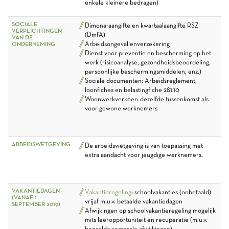
enkele kleinere bedragen)
SOCIALE
Dimona-aangifte en kwartaalaangifte RSZ
VERPLICHTINGEN
(DmfA)
VAN DE
Arbeidsongevallenverzekering
ONDERNEMING
Dienst voor preventie en bescherming op het
werk (risicoanalyse, gezondheidsbeoordeling,
persoonlijke beschermingsmiddelen, enz.)
Sociale documenten: Arbeidsreglement,
loonfiches en belastingfiche 281.10
Woonwerkverkeer: dezelfde tussenkomst als
voor gewone werknemers
ARBEIDSWETGEVING
De arbeidswetgeving is van toepassing met
extra aandacht voor jeugdige werknemers.
VAKANTIEDAGEN
Vakantieregeling
: schoolvakanties (onbetaald)
(VANAF 1
vrijaf m.u.v. betaalde vakantiedagen
SEPTEMBER 2019)
Afwijkingen op schoolvakantieregeling mogelijk
mits leeropportuniteit en recuperatie (m.u.v.
bepaalde sectorale afwijkingen)