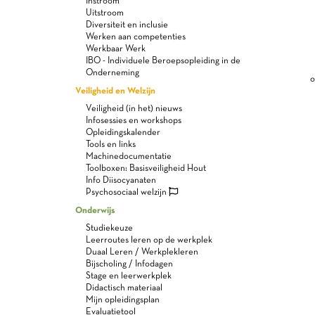
Instroom
Uitstroom
Diversiteit en inclusie
Werken aan competenties
Werkbaar Werk
IBO - Individuele Beroepsopleiding in de
Onderneming
o
Veiligheid en Welzijn
Veiligheid (in het) nieuws
Infosessies en workshops
Opleidingskalender
Tools en links
Machinedocumentatie
Toolboxen: Basisveiligheid Hout
Info Diisocyanaten
Psychosociaal welzijn
Onderwijs
Studiekeuze
Leerroutes leren op de werkplek
Duaal Leren / Werkplekleren
Bijscholing / Infodagen
Stage en leerwerkplek
Didactisch materiaal
Mijn opleidingsplan
Evaluatietool