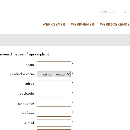
Over ons
Cont
WERKGEVER
WERKNEMER
WERKZOEKENDE
keerd met een * zijn verplicht
naam
*
juridische vorm
*
adres
*
postcode
*
gemeente
*
telefoon
*
e-mail
*