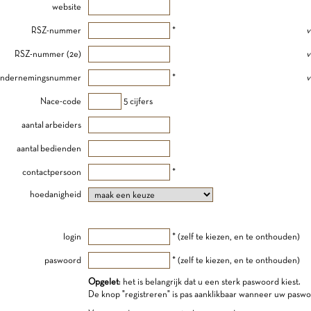
website
RSZ-nummer
*
v
RSZ-nummer (2e)
v
ndernemingsnummer
*
v
Nace-code
5 cijfers
aantal arbeiders
aantal bedienden
contactpersoon
*
hoedanigheid
login
* (zelf te kiezen, en te onthouden)
paswoord
* (zelf te kiezen, en te onthouden)
Opgelet
: het is belangrijk dat u een sterk paswoord kiest.
De knop "registreren" is pas aanklikbaar wanneer uw paswo