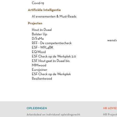
Covid-19
Artificiële Intelligentie
AI evenementen & Must-Reads
Projecten
Hout 2x Duaal
Bolster Up
DiTraMa
wenst 
RFF - De competentiecheck
ESF - WPL4BK
EQ-Wood
ESF Check op de Werkplek 2.0
ESF Hout gaat 2x Duaal bis
MIMwood
Eurojoiner
ESF Check op de Werkplek
Resilientwood
OPLEIDINGEN
HR ADVIE
Arbeidsdeal en individueel opleidingsrecht
HR Projec