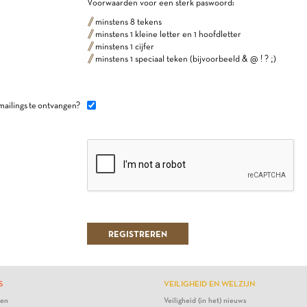
Voorwaarden voor een sterk paswoord:
minstens 8 tekens
minstens 1 kleine letter en 1 hoofdletter
minstens 1 cijfer
minstens 1 speciaal teken (bijvoorbeeld & @ ! ? ;)
mailings te ontvangen?
S
VEILIGHEID EN WELZIJN
ten
Veiligheid (in het) nieuws