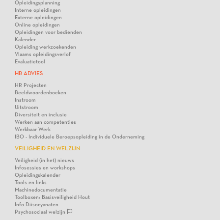
Opleidingsplanning
Interne opleidingen
Externe opleidingen
Online opleidingen
Opleidingen voor bedienden
Kalender
Opleiding werkzoekenden
Vlaams opleidingsverlof
Evaluatietool
HR ADVIES
HR Projecten
Beeldwoordenboeken
Instroom
Uitstroom
Diversiteit en inclusie
Werken aan competenties
Werkbaar Werk
IBO - Individuele Beroepsopleiding in de Onderneming
VEILIGHEID EN WELZIJN
Veiligheid (in het) nieuws
Infosessies en workshops
Opleidingskalender
Tools en links
Machinedocumentatie
Toolboxen: Basisveiligheid Hout
Info Diisocyanaten
Psychosociaal welzijn