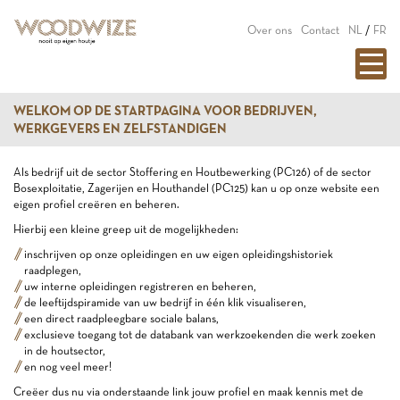
Over ons
Contact
NL
/
FR
WELKOM OP DE STARTPAGINA VOOR BEDRIJVEN,
WERKGEVERS EN ZELFSTANDIGEN
Als bedrijf uit de sector Stoffering en Houtbewerking (PC126) of de sector
Bosexploitatie, Zagerijen en Houthandel (PC125) kan u op onze website een
eigen profiel creëren en beheren.
Hierbij een kleine greep uit de mogelijkheden:
inschrijven op onze opleidingen en uw eigen opleidingshistoriek
raadplegen,
uw interne opleidingen registreren en beheren,
de leeftijdspiramide van uw bedrijf in één klik visualiseren,
een direct raadpleegbare sociale balans,
exclusieve toegang tot de databank van werkzoekenden die werk zoeken
in de houtsector,
en nog veel meer!
Creëer dus nu via onderstaande link jouw profiel en maak kennis met de