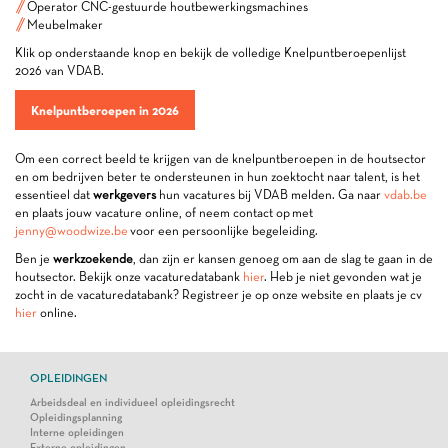
Operator CNC-gestuurde houtbewerkingsmachines
Meubelmaker
Klik op onderstaande knop en bekijk de volledige Knelpuntberoepenlijst
2026 van VDAB.
Knelpuntberoepen in 2026
Om een correct beeld te krijgen van de knelpuntberoepen in de houtsector
en om bedrijven beter te ondersteunen in hun zoektocht naar talent, is het
essentieel dat
werkgevers
hun vacatures bij VDAB melden. Ga naar
vdab.be
en plaats jouw vacature online, of neem contact op met
jenny@woodwize.be
voor een persoonlijke begeleiding.
Ben je
werkzoekende
, dan zijn er kansen genoeg om aan de slag te gaan in de
houtsector. Bekijk onze vacaturedatabank
hier
. Heb je niet gevonden wat je
zocht in de vacaturedatabank? Registreer je op onze website en plaats je cv
hier
online.
OPLEIDINGEN
Arbeidsdeal en individueel opleidingsrecht
Opleidingsplanning
Interne opleidingen
Externe opleidingen