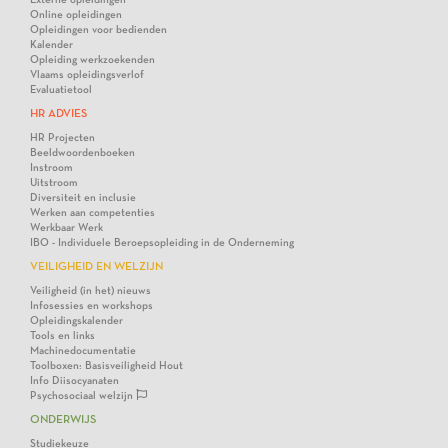
Online opleidingen
Opleidingen voor bedienden
Kalender
Opleiding werkzoekenden
Vlaams opleidingsverlof
Evaluatietool
HR ADVIES
HR Projecten
Beeldwoordenboeken
Instroom
Uitstroom
Diversiteit en inclusie
Werken aan competenties
Werkbaar Werk
IBO - Individuele Beroepsopleiding in de Onderneming
VEILIGHEID EN WELZIJN
Veiligheid (in het) nieuws
Infosessies en workshops
Opleidingskalender
Tools en links
Machinedocumentatie
Toolboxen: Basisveiligheid Hout
Info Diisocyanaten
Psychosociaal welzijn
ONDERWIJS
Studiekeuze