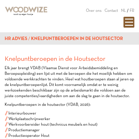
Over ons
Contact
NL
/
FR
HR ADVIES
KNELPUNTBEROEPEN IN DE HOUTSECTOR
Knelpuntberoepen in de Houtsector
Elk jaar brengt VDAB (Vlaamse Dienst voor Arbeidsbemiddeling en
Beroepsopleiding) een lijst uit met de beroepen die het moeilijk hebben om
voldoende werkkrachten te vinden. Heel wat houtberoepen staan al jaren op
de knelpuntberoepenlijst. Dit komt voornamelijk omdat er te weinig
werkzoekenden beschikbaar zijn op de arbeidsmarkt die voldoen aan de
juiste competenties/vaardigheden om aan de slag te gaan in de houtsector.
Knelpuntberoepen in de houtsector (VDAB, 2026):
Interieurbouwer
Werkplaatsschrijnwerker
Werkvoorbereider hout (technicus meubels en hout)
Productiemanager
Productieoperator Hout