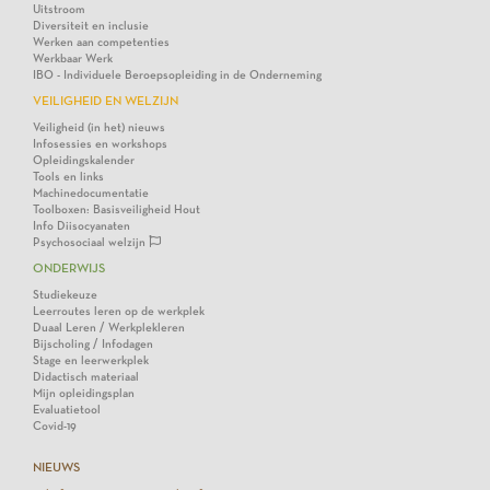
Uitstroom
Diversiteit en inclusie
Werken aan competenties
Werkbaar Werk
IBO - Individuele Beroepsopleiding in de Onderneming
VEILIGHEID EN WELZIJN
Veiligheid (in het) nieuws
Infosessies en workshops
Opleidingskalender
Tools en links
Machinedocumentatie
Toolboxen: Basisveiligheid Hout
Info Diisocyanaten
Psychosociaal welzijn
ONDERWIJS
Studiekeuze
Leerroutes leren op de werkplek
Duaal Leren / Werkplekleren
Bijscholing / Infodagen
Stage en leerwerkplek
Didactisch materiaal
Mijn opleidingsplan
Evaluatietool
Covid-19
NIEUWS