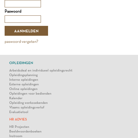
Paswoord
paswoord vergeten?
OPLEIDINGEN
Arbeidsdeal en individueel opleidingsrecht
Opleidingsplanning
Interne opleidingen
Externe opleidingen
Online opleidingen
Opleidingen voor bedienden
Kalender
Opleiding werkzoekenden
Vlaams opleidingsverlof
Evaluatietool
HR ADVIES
HR Projecten
Beeldwoordenboeken
Instroom