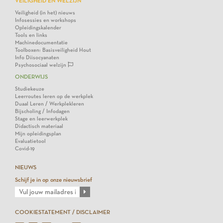
VEILIGHEID EN WELZIJN
Veiligheid (in het) nieuws
Infosessies en workshops
Opleidingskalender
Tools en links
Machinedocumentatie
Toolboxen: Basisveiligheid Hout
Info Diisocyanaten
Psychosociaal welzijn
ONDERWIJS
Studiekeuze
Leerroutes leren op de werkplek
Duaal Leren / Werkplekleren
Bijscholing / Infodagen
Stage en leerwerkplek
Didactisch materiaal
Mijn opleidingsplan
Evaluatietool
Covid-19
NIEUWS
Schijf je in op onze nieuwsbrief
COOKIESTATEMENT / DISCLAIMER