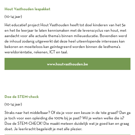
Hout Vasthouden lespakket
(10-14 jaar)
Het educatief project Hout Vasthouden heeft tot doel kinderen van het 5e
en het 6e leerjaar te laten kennismaken met de levenscyclus van hout, met
aandacht voor alle actuele thema's binnen milieueducatie. Bovendien werd
de inhoud zodanig uitgewerkt dat deze heel uiteenlopende interesses kan
bekoren en moeiteloos kan geïntegreerd worden binnen de lesthema's
wereldoriëntatie, rekenen, ICT en taal.
www.houtvasthouden.be
Doe de STEM-check
(10-14 jaar)
Straks naar het middelbaar? Of sta je voor een keuze in de 1ste graad? Dan ga
je toch voor een opleiding die 100% bij je past? Wil je weten welke die is?
Doe de STEM-CHECK! Die maakt meteen duidelijk wat je goed kan en graag
doet. Je leerkracht begeleidt je met alle plezier.