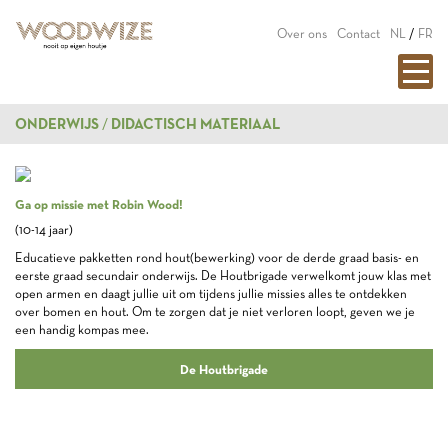
Over ons
Contact
NL
/
FR
ONDERWIJS
DIDACTISCH MATERIAAL
Ga op missie met Robin Wood!
(10-14 jaar)
Educatieve pakketten rond hout(bewerking) voor de derde graad basis- en
eerste graad secundair onderwijs. De Houtbrigade verwelkomt jouw klas met
open armen en daagt jullie uit om tijdens jullie missies alles te ontdekken
over bomen en hout. Om te zorgen dat je niet verloren loopt, geven we je
een handig kompas mee.
De Houtbrigade