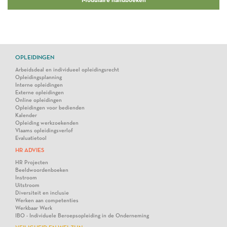
OPLEIDINGEN
Arbeidsdeal en individueel opleidingsrecht
Opleidingsplanning
Interne opleidingen
Externe opleidingen
Online opleidingen
Opleidingen voor bedienden
Kalender
Opleiding werkzoekenden
Vlaams opleidingsverlof
Evaluatietool
HR ADVIES
HR Projecten
Beeldwoordenboeken
Instroom
Uitstroom
Diversiteit en inclusie
Werken aan competenties
Werkbaar Werk
IBO - Individuele Beroepsopleiding in de Onderneming