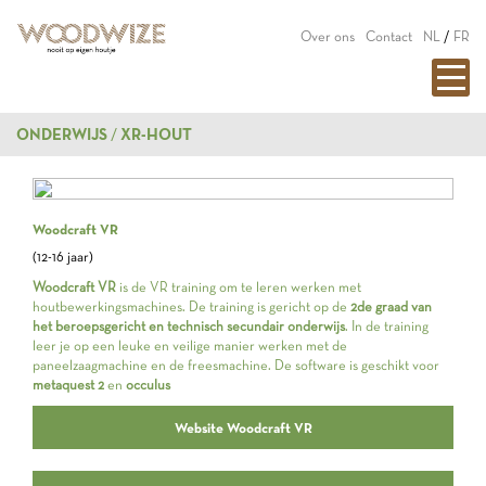
Over ons
Contact
NL
/
FR
ONDERWIJS
XR-HOUT
Woodcraft VR
(12-16 jaar)
Woodcraft VR
is de VR training om te leren werken met
houtbewerkingsmachines. De training is gericht op de
2de graad van
het beroepsgericht en technisch secundair onderwijs
. In de training
leer je op een leuke en veilige manier werken met de
paneelzaagmachine en de freesmachine. De software is geschikt voor
metaquest 2
en
occulus
Website Woodcraft VR