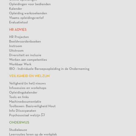
Opleidingen voor bedienden
Kalender
Opleiding werkzoekenden
Vlaams opleidingsverlof
Evaluatietool
HR ADVIES
HR Projecten
Beeldwoordenboeken
Instroom
Uitstroom
Diversiteit en inclusie
Werken aan competenties
Werkbaar Werk
IBO - Individuele Beroepsopleiding in de Onderneming
VEILIGHEID EN WELZIJN
Veiligheid (in het) nieuws
Infosessies en workshops
Opleidingskalender
Tools en links
Machinedocumentatie
Toolboxen: Basisveiligheid Hout
Info Diisocyanaten
Psychosociaal welzijn
ONDERWIJS
Studiekeuze
Leerroutes leren op de werkplek