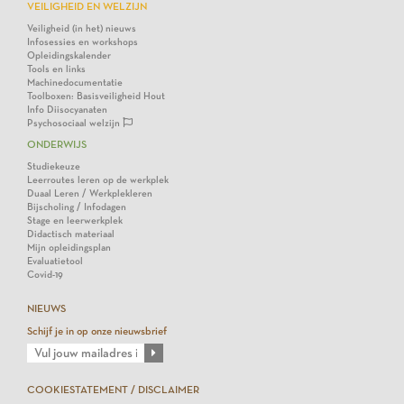
VEILIGHEID EN WELZIJN
Veiligheid (in het) nieuws
Infosessies en workshops
Opleidingskalender
Tools en links
Machinedocumentatie
Toolboxen: Basisveiligheid Hout
Info Diisocyanaten
Psychosociaal welzijn
ONDERWIJS
Studiekeuze
Leerroutes leren op de werkplek
Duaal Leren / Werkplekleren
Bijscholing / Infodagen
Stage en leerwerkplek
Didactisch materiaal
Mijn opleidingsplan
Evaluatietool
Covid-19
NIEUWS
Schijf je in op onze nieuwsbrief
COOKIESTATEMENT / DISCLAIMER