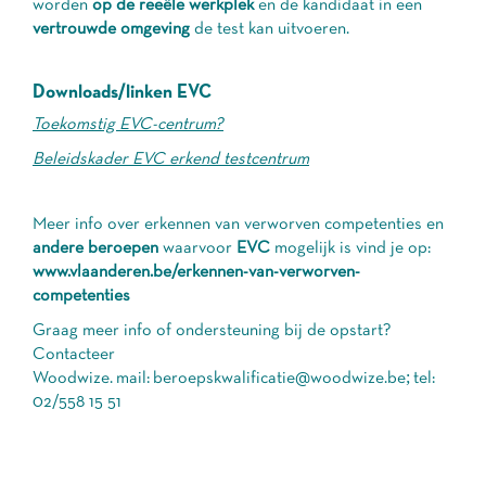
worden
op de reeële werkplek
en de kandidaat in een
vertrouwde omgeving
de test kan uitvoeren.
Downloads/linken EVC
Toekomstig EVC-centrum?
Beleidskader EVC erkend testcentrum
Meer info over erkennen van verworven competenties en
andere beroepen
waarvoor
EVC
mogelijk is vind je op:
www.vlaanderen.be/erkennen-van-verworven-
competenties
Graag meer info of ondersteuning bij de opstart?
Contacteer
Woodwize. mail:
beroepskwalificatie@woodwize.be
;
tel:
02/558 15 51