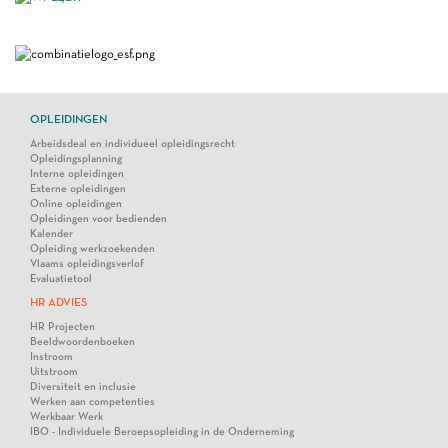
OPLEIDINGEN
Arbeidsdeal en individueel opleidingsrecht
Opleidingsplanning
Interne opleidingen
Externe opleidingen
Online opleidingen
Opleidingen voor bedienden
Kalender
Opleiding werkzoekenden
Vlaams opleidingsverlof
Evaluatietool
HR ADVIES
HR Projecten
Beeldwoordenboeken
Instroom
Uitstroom
Diversiteit en inclusie
Werken aan competenties
Werkbaar Werk
IBO - Individuele Beroepsopleiding in de Onderneming