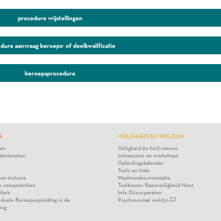
procedure vrijstellingen
dure aanvraag beroeps- of deelkwalificatie
beroepsprocedure
S
VEILIGHEID EN WELZIJN
ten
Veiligheid (in het) nieuws
denboeken
Infosessies en workshops
Opleidingskalender
Tools en links
 en inclusie
Machinedocumentatie
n competenties
Toolboxen: Basisveiligheid Hout
Werk
Info Diisocyanaten
viduele Beroepsopleiding in de
Psychosociaal welzijn
ing