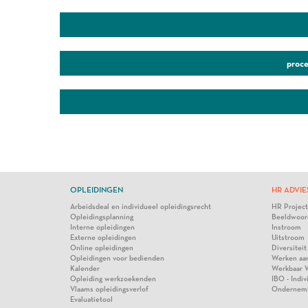
proce
OPLEIDINGEN
HR ADVIE
Arbeidsdeal en individueel opleidingsrecht
HR Projec
Opleidingsplanning
Beeldwoor
Interne opleidingen
Instroom
Externe opleidingen
Uitstroom
Online opleidingen
Diversiteit
Opleidingen voor bedienden
Werken aa
Kalender
Werkbaar 
Opleiding werkzoekenden
IBO - Indi
Vlaams opleidingsverlof
Ondernem
Evaluatietool