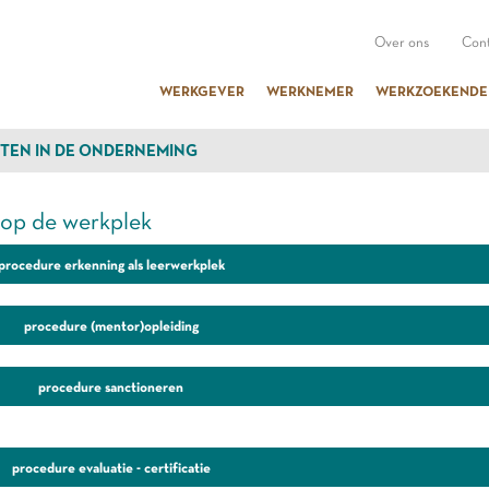
Over ons
Cont
WERKGEVER
WERKNEMER
WERKZOEKENDE
TEN IN DE ONDERNEMING
 op de werkplek
procedure erkenning als leerwerkplek
procedure (mentor)opleiding
procedure sanctioneren
procedure evaluatie - certificatie