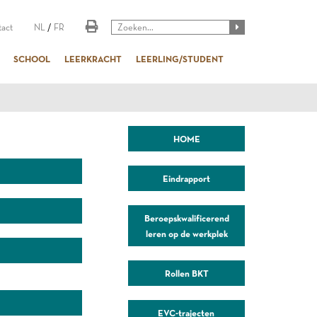
act
NL
/
FR
SCHOOL
LEERKRACHT
LEERLING/STUDENT
HOME
Eindrapport
Beroepskwalificerend
leren op de werkplek
Rollen BKT
EVC-trajecten