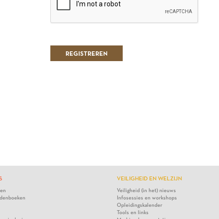
S
VEILIGHEID EN WELZIJN
ten
Veiligheid (in het) nieuws
denboeken
Infosessies en workshops
Opleidingskalender
Tools en links