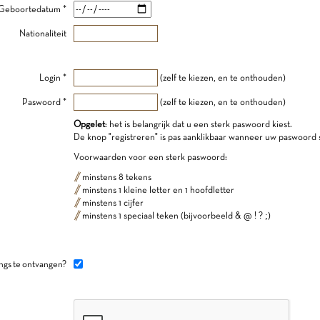
Geboortedatum *
Nationaliteit
Login *
(zelf te kiezen, en te onthouden)
Paswoord *
(zelf te kiezen, en te onthouden)
Opgelet
: het is belangrijk dat u een sterk paswoord kiest.
De knop "registreren" is pas aanklikbaar wanneer uw paswoord s
Voorwaarden voor een sterk paswoord:
minstens 8 tekens
minstens 1 kleine letter en 1 hoofdletter
minstens 1 cijfer
minstens 1 speciaal teken (bijvoorbeeld & @ ! ? ;)
ngs te ontvangen?