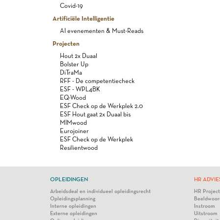
Covid-19
Artificiële Intelligentie
AI evenementen & Must-Reads
Projecten
Hout 2x Duaal
Bolster Up
DiTraMa
RFF - De competentiecheck
ESF - WPL4BK
EQ-Wood
ESF Check op de Werkplek 2.0
ESF Hout gaat 2x Duaal bis
MIMwood
Eurojoiner
ESF Check op de Werkplek
Resilientwood
OPLEIDINGEN
HR ADVIE
Arbeidsdeal en individueel opleidingsrecht
HR Projec
Opleidingsplanning
Beeldwoor
Interne opleidingen
Instroom
Externe opleidingen
Uitstroom