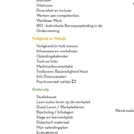
Instroom
Uitstroom
Diversiteit en inclusie
Werken aan competenties
Werkbaar Werk
IBO - Individuele Beroepsopleiding in de
Onderneming
Veiligheid en Welzijn
Veiligheid (in het) nieuws
Infosessies en workshops
Opleidingskalender
Tools en links
Machinedocumentatie
Toolboxen: Basisveiligheid Hout
Info Diisocyanaten
Psychosociaal welzijn
Onderwijs
Studiekeuze
Leerroutes leren op de werkplek
Duaal Leren / Werkplekleren
Wenst maili
Bijscholing / Infodagen
Stage en leerwerkplek
Didactisch materiaal
Mijn opleidingsplan
Evaluatietool