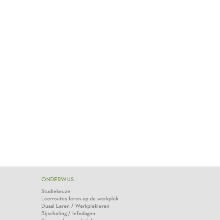
ONDERWIJS
Studiekeuze
Leerroutes leren op de werkplek
Duaal Leren / Werkplekleren
Bijscholing / Infodagen