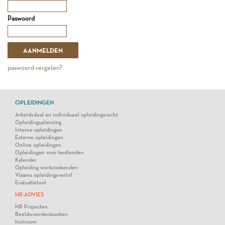
Paswoord
paswoord vergeten?
OPLEIDINGEN
Arbeidsdeal en individueel opleidingsrecht
Opleidingsplanning
Interne opleidingen
Externe opleidingen
Online opleidingen
Opleidingen voor bedienden
Kalender
Opleiding werkzoekenden
Vlaams opleidingsverlof
Evaluatietool
HR ADVIES
HR Projecten
Beeldwoordenboeken
Instroom