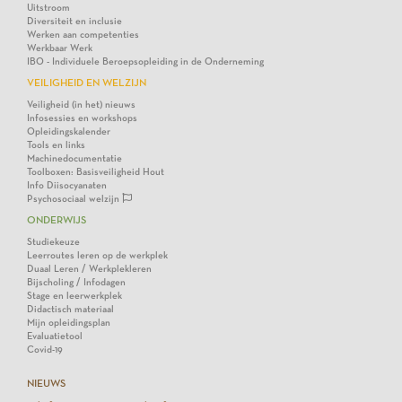
Uitstroom
Diversiteit en inclusie
Werken aan competenties
Werkbaar Werk
IBO - Individuele Beroepsopleiding in de Onderneming
VEILIGHEID EN WELZIJN
Veiligheid (in het) nieuws
Infosessies en workshops
Opleidingskalender
Tools en links
Machinedocumentatie
Toolboxen: Basisveiligheid Hout
Info Diisocyanaten
Psychosociaal welzijn
ONDERWIJS
Studiekeuze
Leerroutes leren op de werkplek
Duaal Leren / Werkplekleren
Bijscholing / Infodagen
Stage en leerwerkplek
Didactisch materiaal
Mijn opleidingsplan
Evaluatietool
Covid-19
NIEUWS