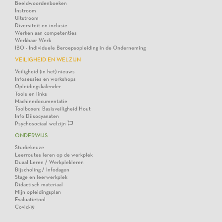
Beeldwoordenboeken
Instroom
Uitstroom
Diversiteit en inclusie
Werken aan competenties
Werkbaar Werk
IBO - Individuele Beroepsopleiding in de Onderneming
VEILIGHEID EN WELZIJN
Veiligheid (in het) nieuws
Infosessies en workshops
Opleidingskalender
Tools en links
Machinedocumentatie
Toolboxen: Basisveiligheid Hout
Info Diisocyanaten
Psychosociaal welzijn
ONDERWIJS
Studiekeuze
Leerroutes leren op de werkplek
Duaal Leren / Werkplekleren
Bijscholing / Infodagen
Stage en leerwerkplek
Didactisch materiaal
Mijn opleidingsplan
Evaluatietool
Covid-19