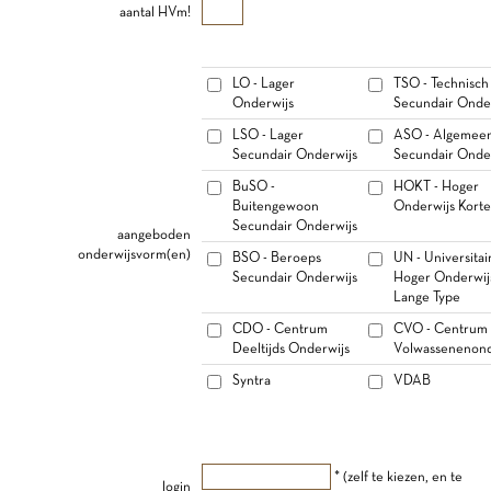
aantal HVm!
LO - Lager
TSO - Technisch
Onderwijs
Secundair Onde
LSO - Lager
ASO - Algemee
Secundair Onderwijs
Secundair Onde
BuSO -
HOKT - Hoger
Buitengewoon
Onderwijs Korte
Secundair Onderwijs
aangeboden
onderwijsvorm(en)
BSO - Beroeps
UN - Universitai
Secundair Onderwijs
Hoger Onderwij
Lange Type
CDO - Centrum
CVO - Centrum 
Deeltijds Onderwijs
Volwassenenond
Syntra
VDAB
* (zelf te kiezen, en te
login