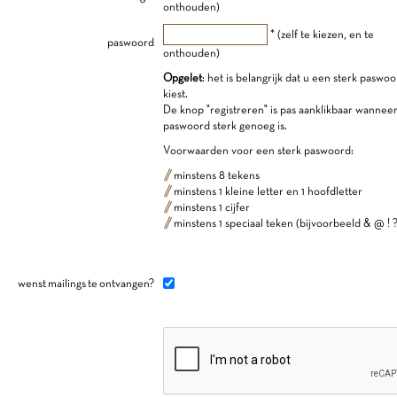
onthouden)
* (zelf te kiezen, en te
paswoord
onthouden)
Opgelet
: het is belangrijk dat u een sterk paswo
kiest.
De knop "registreren" is pas aanklikbaar wannee
paswoord sterk genoeg is.
Voorwaarden voor een sterk paswoord:
minstens 8 tekens
minstens 1 kleine letter en 1 hoofdletter
minstens 1 cijfer
minstens 1 speciaal teken (bijvoorbeeld & @ ! ?
wenst mailings te ontvangen?