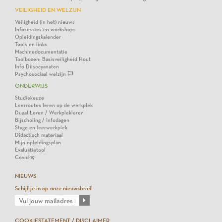
VEILIGHEID EN WELZIJN
Veiligheid (in het) nieuws
Infosessies en workshops
Opleidingskalender
Tools en links
Machinedocumentatie
Toolboxen: Basisveiligheid Hout
Info Diisocyanaten
Psychosociaal welzijn
ONDERWIJS
Studiekeuze
Leerroutes leren op de werkplek
Duaal Leren / Werkplekleren
Bijscholing / Infodagen
Stage en leerwerkplek
Didactisch materiaal
Mijn opleidingsplan
Evaluatietool
Covid-19
NIEUWS
Schijf je in op onze nieuwsbrief
COOKIESTATEMENT / DISCLAIMER