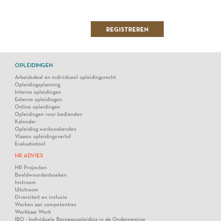
OPLEIDINGEN
Arbeidsdeal en individueel opleidingsrecht
Opleidingsplanning
Interne opleidingen
Externe opleidingen
Online opleidingen
Opleidingen voor bedienden
Kalender
Opleiding werkzoekenden
Vlaams opleidingsverlof
Evaluatietool
HR ADVIES
HR Projecten
Beeldwoordenboeken
Instroom
Uitstroom
Diversiteit en inclusie
Werken aan competenties
Werkbaar Werk
IBO - Individuele Beroepsopleiding in de Onderneming