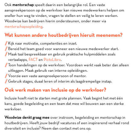
Ook
mentorschap
speelt daarin een belangrijke rol. Een vaste
aanspreekpersoon op de werkvloer kan nieuwe medewerkers helpen om
sneller hun weg te vinden, vragen te stellen en veilig te leren werken.
Woodwize kan bedrijven hierin ondersteunen, onder meer via
mentorschapsopleiding
.
Wat kunnen andere houtbedrijven hieruit meenemen?
Kijk naar motivatie, competenties en inzet.
Bereid het team goed voor wanneer een nieuwe medewerker start.
Maak taal bespreekbaar en gebruik praktische hulpmiddelen zoals
vertaalapps,
FACT
en
PictoLibro
.
Toon handelingen op de werkvloer. Voordoen werkt vaak beter dan alleen
uitleggen. Maak gebruik van interne opleidingen.
Voorzie een vaste aanspreekpersoon of mentor.
Gebruik stages, duaal leren of interim als laagdrempelige instap.
Ook werk maken van inclusie op de werkvloer?
Inclusie hoeft niet te starten met grote plannen. Vaak begint het met één
kans, goede begeleiding en een team dat mee wil bouwen aan een sterke
werkvloer.
Woodwize denkt graag mee
over instroom, begeleiding en mentorschap in
houtbedrijven. Heeft jouw bedrijf vacatures of een inspirerend verhaal rond
diversiteit en inclusie? Neem dan contact met ons op.