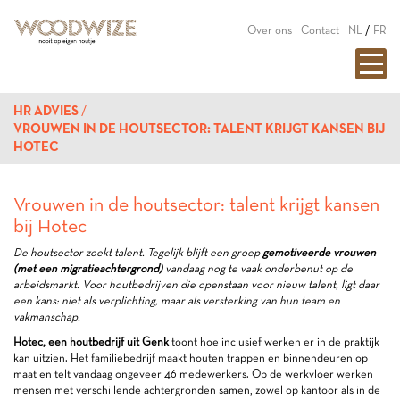
Over ons
Contact
NL
/
FR
HR ADVIES
VROUWEN IN DE HOUTSECTOR: TALENT KRIJGT KANSEN BIJ
HOTEC
Vrouwen in de houtsector: talent krijgt kansen
bij Hotec
De houtsector zoekt talent. Tegelijk blijft een groep
gemotiveerde vrouwen
(met een migratieachtergrond)
vandaag nog te vaak onderbenut op de
arbeidsmarkt. Voor houtbedrijven die openstaan voor nieuw talent, ligt daar
een kans: niet als verplichting, maar als versterking van hun team en
vakmanschap.
Hotec, een houtbedrijf uit Genk
toont hoe inclusief werken er in de praktijk
kan uitzien. Het familiebedrijf maakt houten trappen en binnendeuren op
maat en telt vandaag ongeveer 46 medewerkers. Op de werkvloer werken
mensen met verschillende achtergronden samen, zowel op kantoor als in de