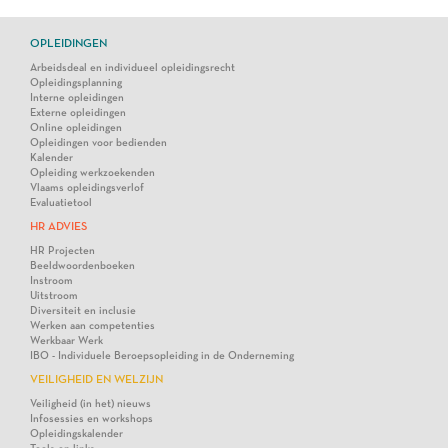
OPLEIDINGEN
Arbeidsdeal en individueel opleidingsrecht
Opleidingsplanning
Interne opleidingen
Externe opleidingen
Online opleidingen
Opleidingen voor bedienden
Kalender
Opleiding werkzoekenden
Vlaams opleidingsverlof
Evaluatietool
HR ADVIES
HR Projecten
Beeldwoordenboeken
Instroom
Uitstroom
Diversiteit en inclusie
Werken aan competenties
Werkbaar Werk
IBO - Individuele Beroepsopleiding in de Onderneming
VEILIGHEID EN WELZIJN
Veiligheid (in het) nieuws
Infosessies en workshops
Opleidingskalender