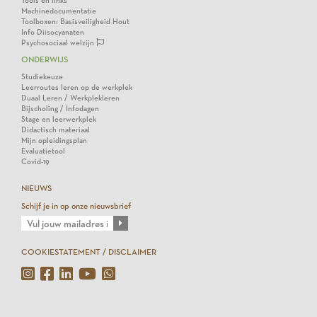
Tools en links
Machinedocumentatie
Toolboxen: Basisveiligheid Hout
Info Diisocyanaten
Psychosociaal welzijn
ONDERWIJS
Studiekeuze
Leerroutes leren op de werkplek
Duaal Leren / Werkplekleren
Bijscholing / Infodagen
Stage en leerwerkplek
Didactisch materiaal
Mijn opleidingsplan
Evaluatietool
Covid-19
NIEUWS
Schijf je in op onze nieuwsbrief
COOKIESTATEMENT / DISCLAIMER