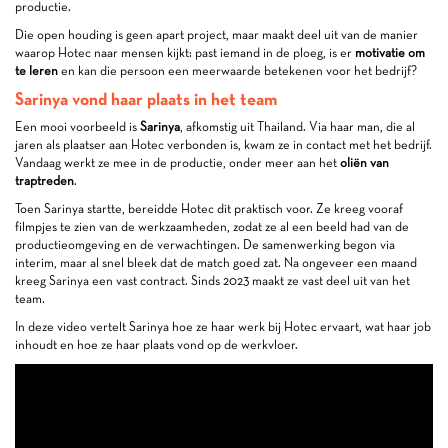
productie.
Die open houding is geen apart project, maar maakt deel uit van de manier
waarop Hotec naar mensen kijkt: past iemand in de ploeg, is er
motivatie om
te leren
en kan die persoon een meerwaarde betekenen voor het bedrijf?
Sarinya vond haar plaats in het team
Een mooi voorbeeld is
Sarinya
, afkomstig uit Thailand. Via haar man, die al
jaren als plaatser aan Hotec verbonden is, kwam ze in contact met het bedrijf.
Vandaag werkt ze mee in de productie, onder meer aan het
oliën van
traptreden
.
Toen Sarinya startte, bereidde Hotec dit praktisch voor. Ze kreeg vooraf
filmpjes te zien van de werkzaamheden, zodat ze al een beeld had van de
productieomgeving en de verwachtingen. De samenwerking begon via
interim, maar al snel bleek dat de match goed zat. Na ongeveer een maand
kreeg Sarinya een vast contract. Sinds 2023 maakt ze vast deel uit van het
team.
In deze video vertelt Sarinya hoe ze haar werk bij Hotec ervaart, wat haar job
inhoudt en hoe ze haar plaats vond op de werkvloer.