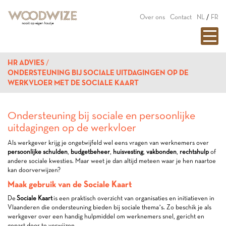
Over ons
Contact
NL
/
FR
HR ADVIES
ONDERSTEUNING BIJ SOCIALE UITDAGINGEN OP DE
WERKVLOER MET DE SOCIALE KAART
Ondersteuning bij sociale en persoonlijke
uitdagingen op de werkvloer
Als werkgever krijg je ongetwijfeld wel eens vragen van werknemers over
persoonlijke schulden
,
budgetbeheer
,
huisvesting
,
vakbonden
,
rechtshulp
of
andere sociale kwesties. Maar weet je dan altijd meteen waar je hen naartoe
kan doorverwijzen?
Maak gebruik van de Sociale Kaart
De
Sociale Kaart
is een praktisch overzicht van organisaties en initiatieven in
Vlaanderen die ondersteuning bieden bij sociale thema’s. Zo beschik je als
werkgever over een handig hulpmiddel om werknemers snel, gericht en
gepast door te verwijzen.