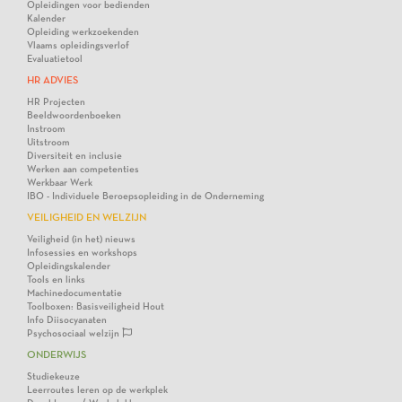
Opleidingen voor bedienden
Kalender
Opleiding werkzoekenden
Vlaams opleidingsverlof
Evaluatietool
HR ADVIES
HR Projecten
Beeldwoordenboeken
Instroom
Uitstroom
Diversiteit en inclusie
Werken aan competenties
Werkbaar Werk
IBO - Individuele Beroepsopleiding in de Onderneming
VEILIGHEID EN WELZIJN
Veiligheid (in het) nieuws
Infosessies en workshops
Opleidingskalender
Tools en links
Machinedocumentatie
Toolboxen: Basisveiligheid Hout
Info Diisocyanaten
Psychosociaal welzijn
ONDERWIJS
Studiekeuze
Leerroutes leren op de werkplek