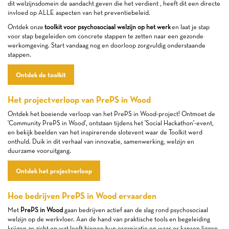
dit welzijnsdomein de aandacht geven die het verdient , heeft dit een directe
invloed op ALLE aspecten van het preventiebeleid.
Ontdek onze
toolkit voor psychosociaal welzijn op het werk
en laat je stap
voor stap begeleiden om concrete stappen te zetten naar een gezonde
werkomgeving. Start vandaag nog en doorloop zorgvuldig onderstaande
stappen.
Ontdek de toolkit
Het projectverloop van PrePS in Wood
Ontdek het boeiende verloop van het PrePS in Wood-project! Ontmoet de
'Community PrePS in Wood', ontstaan tijdens het 'Social Hackathon'-event,
en bekijk beelden van het inspirerende slotevent waar de Toolkit werd
onthuld. Duik in dit verhaal van innovatie, samenwerking, welzijn en
duurzame vooruitgang.
Ontdek het projectverloop
Hoe bedrijven PrePS in Wood ervaarden
Met
PrePS in Wood
gaan bedrijven actief aan de slag rond psychosociaal
welzijn op de werkvloer. Aan de hand van praktische tools en begeleiding
krijgen ze zicht op wat leeft binnen hun organisatie en waar er kansen liggen