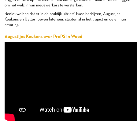
om het welzijn van medewerkers te versterken.
Benieuwd hoe dat er in de praktijk uitziet? Twee bedrijven, Augustijns
Keukens en Uytterhoeven Interieur, stapten al in het traject en delen hun
ervaring.
Augustijns Keukens over PrePS in Wood