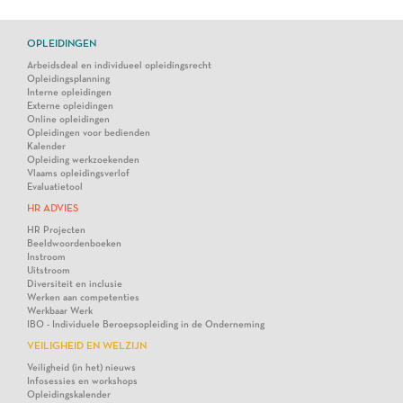
OPLEIDINGEN
Arbeidsdeal en individueel opleidingsrecht
Opleidingsplanning
Interne opleidingen
Externe opleidingen
Online opleidingen
Opleidingen voor bedienden
Kalender
Opleiding werkzoekenden
Vlaams opleidingsverlof
Evaluatietool
HR ADVIES
HR Projecten
Beeldwoordenboeken
Instroom
Uitstroom
Diversiteit en inclusie
Werken aan competenties
Werkbaar Werk
IBO - Individuele Beroepsopleiding in de Onderneming
VEILIGHEID EN WELZIJN
Veiligheid (in het) nieuws
Infosessies en workshops
Opleidingskalender