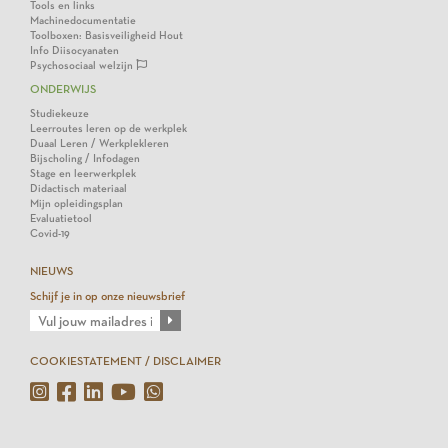
Tools en links
Machinedocumentatie
Toolboxen: Basisveiligheid Hout
Info Diisocyanaten
Psychosociaal welzijn
ONDERWIJS
Studiekeuze
Leerroutes leren op de werkplek
Duaal Leren / Werkplekleren
Bijscholing / Infodagen
Stage en leerwerkplek
Didactisch materiaal
Mijn opleidingsplan
Evaluatietool
Covid-19
NIEUWS
Schijf je in op onze nieuwsbrief
COOKIESTATEMENT / DISCLAIMER