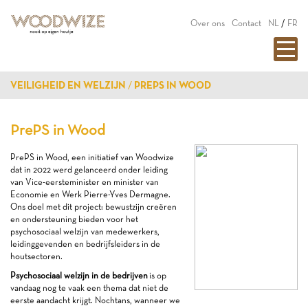
Over ons
Contact
NL
/
FR
VEILIGHEID EN WELZIJN
PREPS IN WOOD
PrePS in Wood
PrePS in Wood, een initiatief van Woodwize
dat in 2022 werd gelanceerd onder leiding
van Vice-eersteminister en minister van
Economie en Werk Pierre-Yves Dermagne.
Ons doel met dit project: bewustzijn creëren
en ondersteuning bieden voor het
psychosociaal welzijn van medewerkers,
leidinggevenden en bedrijfsleiders in de
houtsectoren.
Psychosociaal welzijn in de bedrijven
is op
vandaag nog te vaak een thema dat niet de
eerste aandacht krijgt. Nochtans, wanneer we