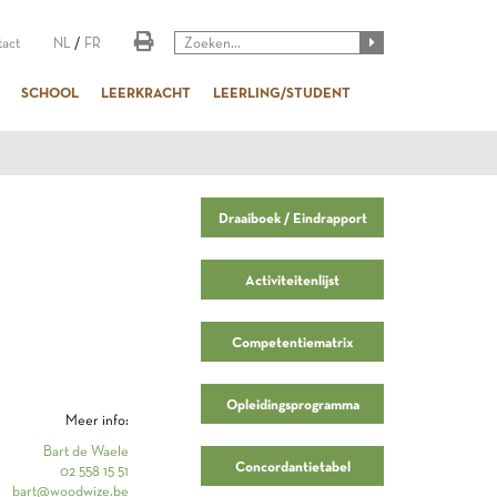
act
NL
/
FR
SCHOOL
LEERKRACHT
LEERLING/STUDENT
Draaiboek / Eindrapport
Activiteitenlijst
Competentiematrix
Opleidingsprogramma
Meer info:
Bart de Waele
Concordantietabel
02 558 15 51
bart@woodwize.be