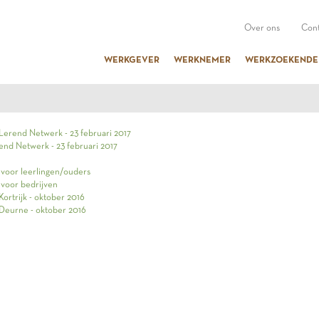
Over ons
Cont
WERKGEVER
WERKNEMER
WERKZOEKENDE
Lerend Netwerk - 23 februari 2017
end Netwerk - 23 februari 2017
 voor leerlingen/ouders
 voor bedrijven
Kortrijk - oktober 2016
 Deurne - oktober 2016