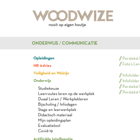
ONDERWIJS
COMMUNICATIE
Opleidingen
Perstekst 
Foto's Ler
HR Advies
Veiligheid en Welzijn
Infofolder
Onderwijs
Infofolder
Perstekst 
Studiekeuze
Perstekst
Leerroutes leren op de werkplek
Duaal Leren / Werkplekleren
Bijscholing / Infodagen
Stage en leerwerkplek
Didactisch materiaal
Mijn opleidingsplan
Evaluatietool
Covid-19
Artificiële Intelligentie