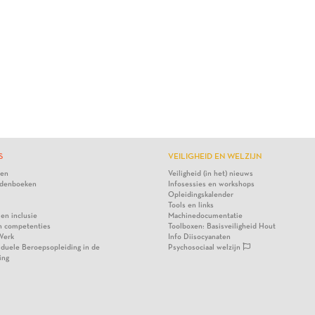
S
VEILIGHEID EN WELZIJN
ten
Veiligheid (in het) nieuws
denboeken
Infosessies en workshops
Opleidingskalender
Tools en links
 en inclusie
Machinedocumentatie
n competenties
Toolboxen: Basisveiligheid Hout
Werk
Info Diisocyanaten
viduele Beroepsopleiding in de
Psychosociaal welzijn
ing