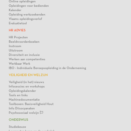
Online opleidingen
Opleidingen voor bedienden
Kalender
Opleiding werkzoekenden
Vlaams opleidingsverlof
Evaluatietool
HR ADVIES
HR Projecten
Beeldwoordenboeken
Instroom
Uitstroom
Diversiteit en inclusie
Werken aan competenties
Werkbaar Werk
IBO - Individuele Beroepsopleiding in de Onderneming
VEILIGHEID EN WELZIJN
Veiligheid (in het) nieuws
Infosessies en workshops
Opleidingskalender
Tools en links
Machinedocumentatie
Toolboxen: Basisveiligheid Hout
Info Diisocyanaten
Psychosociaal welzijn
ONDERWIJS
Studiekeuze