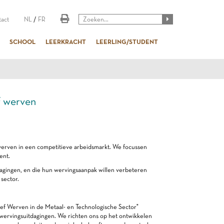
act
NL
/
FR
SCHOOL
LEERKRACHT
LEERLING/STUDENT
ef werven
werven in een competitieve arbeidsmarkt. We focussen
ent.
dagingen, en die hun wervingsaanpak willen verbeteren
 sector.
ief Werven in de Metaal- en Technologische Sector"
 wervingsuitdagingen. We richten ons op het ontwikkelen