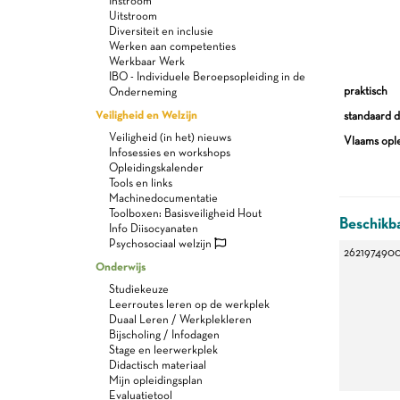
Instroom
Uitstroom
Diversiteit en inclusie
Werken aan competenties
Werkbaar Werk
IBO - Individuele Beroepsopleiding in de
praktisch
Onderneming
Veiligheid en Welzijn
standaard d
Veiligheid (in het) nieuws
Vlaams ople
Infosessies en workshops
Opleidingskalender
Tools en links
Machinedocumentatie
Toolboxen: Basisveiligheid Hout
Beschikba
Info Diisocyanaten
Psychosociaal welzijn
262197490
Onderwijs
Studiekeuze
Leerroutes leren op de werkplek
Duaal Leren / Werkplekleren
Bijscholing / Infodagen
Stage en leerwerkplek
Didactisch materiaal
Mijn opleidingsplan
Evaluatietool