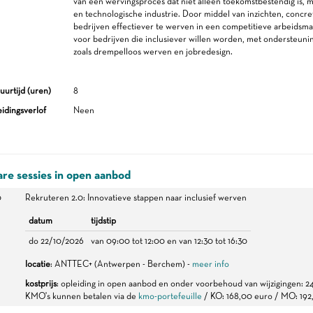
van een wervingsproces dat niet alleen toekomstbestendig is, 
en technologische industrie. Door middel van inzichten, concre
bedrijven effectiever te werven in een competitieve arbeidsm
voor bedrijven die inclusiever willen worden, met ondersteun
zoals drempelloos werven en jobredesign.
uurtijd (uren)
8
idingsverlof
Neen
re sessies in open aanbod
0
Rekruteren 2.0: Innovatieve stappen naar inclusief werven
datum
tijdstip
do 22/10/2026
van 09:00 tot 12:00 en van 12:30 tot 16:30
locatie
: ANTTEC+ (Antwerpen - Berchem) -
meer info
kostprijs
: opleiding in open aanbod en onder voorbehoud van wijzigingen: 
KMO's kunnen betalen via de
kmo-portefeuille
/ KO: 168,00 euro / MO: 192