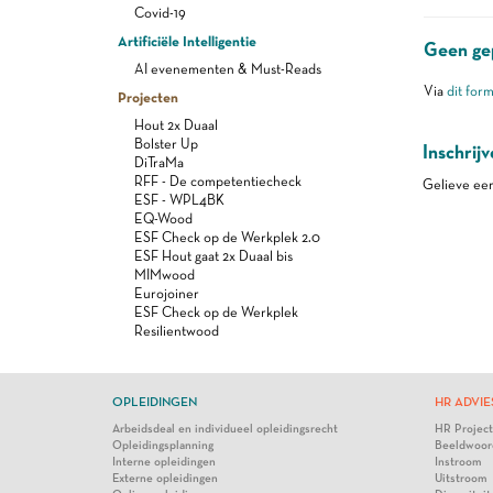
Covid-19
Artificiële Intelligentie
Geen gep
AI evenementen & Must-Reads
Via
dit form
Projecten
Hout 2x Duaal
Bolster Up
Inschrij
DiTraMa
RFF - De competentiecheck
Gelieve eer
ESF - WPL4BK
EQ-Wood
ESF Check op de Werkplek 2.0
ESF Hout gaat 2x Duaal bis
MIMwood
Eurojoiner
ESF Check op de Werkplek
Resilientwood
OPLEIDINGEN
HR ADVIE
Arbeidsdeal en individueel opleidingsrecht
HR Projec
Opleidingsplanning
Beeldwoor
Interne opleidingen
Instroom
Externe opleidingen
Uitstroom