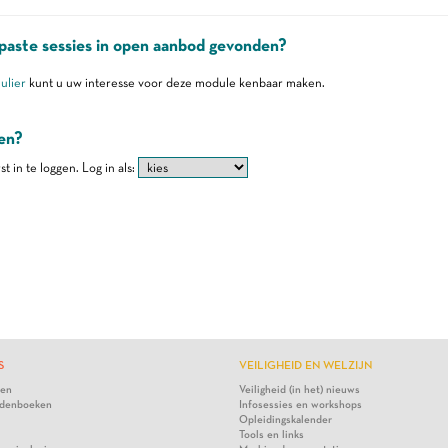
aste sessies in open aanbod gevonden?
ulier
kunt u uw interesse voor deze module kenbaar maken.
ven?
st in te loggen.
Log in als:
S
VEILIGHEID EN WELZIJN
ten
Veiligheid (in het) nieuws
denboeken
Infosessies en workshops
Opleidingskalender
Tools en links