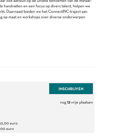
maar ook aansluit op de unieke behoeften van de metaal-
te handvatten en een focus op divers talent, helpen we
arkt. Daarnaast bieden we het ConnectINC-traject aan
ing op maat en workshops over diverse onderwerpen
INSCHRIJVEN
nog
12
vrije plaatsen
240,00 euro
,00 euro