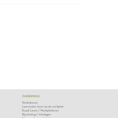
ONDERWIJS
Studiekeuze
Leerroutes leren op de werkplek
Duaal Leren / Werkplekleren
Bijscholing / Infodagen