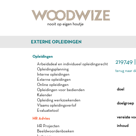
EXTERNE OPLEIDINGEN
Opleidingen
219749 
Arbeidsdeal en individueel opleidingsrecht
Opleidingsplanning
terug naar d
Interne opleidingen
Externe opleidingen
Online opleidingen
doel
Opleidingen voor bedienden
Kalender
Opleiding werkzoekenden
doelgroep
Vlaams opleidingsverlof
Evaluatietool
vereiste vo
HR Advies
inhoud
HR Projecten
Beeldwoordenboeken