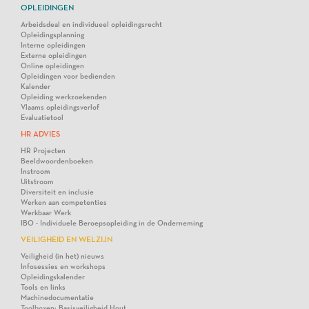
OPLEIDINGEN
Arbeidsdeal en individueel opleidingsrecht
Opleidingsplanning
Interne opleidingen
Externe opleidingen
Online opleidingen
Opleidingen voor bedienden
Kalender
Opleiding werkzoekenden
Vlaams opleidingsverlof
Evaluatietool
HR ADVIES
HR Projecten
Beeldwoordenboeken
Instroom
Uitstroom
Diversiteit en inclusie
Werken aan competenties
Werkbaar Werk
IBO - Individuele Beroepsopleiding in de Onderneming
VEILIGHEID EN WELZIJN
Veiligheid (in het) nieuws
Infosessies en workshops
Opleidingskalender
Tools en links
Machinedocumentatie
Toolboxen: Basisveiligheid Hout