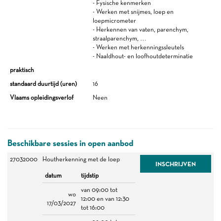
- Fysische kenmerken
- Werken met snijmes, loep en
loepmicrometer
- Herkennen van vaten, parenchym,
straalparenchym, …
- Werken met herkenningssleutels
- Naaldhout- en loofhoutdeterminatie
praktisch
standaard duurtijd (uren)
16
Vlaams opleidingsverlof
Neen
Beschikbare sessies in open aanbod
27032000
Houtherkenning met de loep
INSCHRIJVEN
datum
tijdstip
van 09:00 tot
wo
12:00 en van 12:30
17/03/2027
tot 16:00