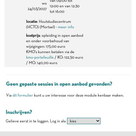
van 09:00 tot
wo
12:00 en van 12:30
24/03/2027
tot 16:00
locatie
: Houtstudiecentrum
(HCTO) (Mortsel) -
meer info
kostprijs
: opleiding in open aanbod
en onder voorbehoud van
wijzigingen: 175,00 euro
KMO's kunnen betalen via de
kmo-portefeuille
/ KO: 122,50 euro
/ MO: 140,00 euro
Geen gepaste sessies in open aanbod gevonden?
Via
dit formulier
kunt u uw interesse voor deze module kenbaar maken.
Inschrijven?
Gelieve eerst in te loggen.
Log in als: