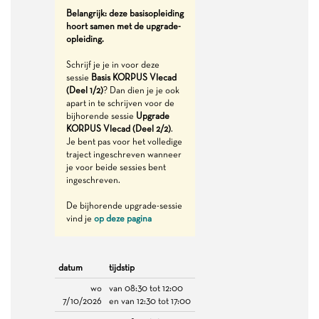
Belangrijk: deze basisopleiding
hoort samen met de upgrade-
opleiding.
Schrijf je je in voor deze
sessie
Basis KORPUS Vlecad
(Deel 1/2)
? Dan dien je je ook
apart in te schrijven voor de
bijhorende sessie
Upgrade
KORPUS Vlecad (Deel 2/2)
.
Je bent pas voor het volledige
traject ingeschreven wanneer
je voor beide sessies bent
ingeschreven.
De bijhorende upgrade-sessie
vind je
op deze pagina
datum
tijdstip
wo
van 08:30 tot 12:00
7/10/2026
en van 12:30 tot 17:00