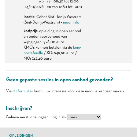
wo
van 08:30 tot 12:00
14/10/2026
en van 12:30 tot 17:00
locatie
: Cobot Sint-Denijs-Westrem
(Sint-Denijs-Westrem) -
meer info
kostprijs
: opleiding in open aanbod
en onder voorbehoud van
wijzigingen: 928,00 euro
KMO's kunnen betalen via de
kmo-
portefeuille
/ KO: 649,60 euro /
MO: 742,40 euro
Geen gepaste sessies in open aanbod gevonden?
Via
dit formulier
kunt u uw interesse voor deze module kenbaar maken.
Inschrijven?
Gelieve eerst in te loggen.
Log in als:
OPLEIDINGEN