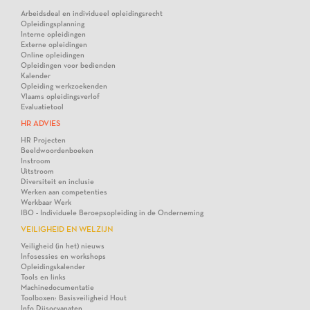
Arbeidsdeal en individueel opleidingsrecht
Opleidingsplanning
Interne opleidingen
Externe opleidingen
Online opleidingen
Opleidingen voor bedienden
Kalender
Opleiding werkzoekenden
Vlaams opleidingsverlof
Evaluatietool
HR ADVIES
HR Projecten
Beeldwoordenboeken
Instroom
Uitstroom
Diversiteit en inclusie
Werken aan competenties
Werkbaar Werk
IBO - Individuele Beroepsopleiding in de Onderneming
VEILIGHEID EN WELZIJN
Veiligheid (in het) nieuws
Infosessies en workshops
Opleidingskalender
Tools en links
Machinedocumentatie
Toolboxen: Basisveiligheid Hout
Info Diisocyanaten