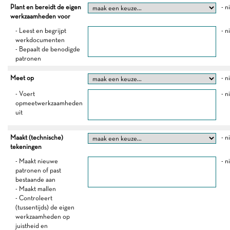
Plant en bereidt de eigen
- n
werkzaamheden voor
- Leest en begrijpt
- n
werkdocumenten
- Bepaalt de benodigde
patronen
Meet op
- n
- Voert
- n
opmeetwerkzaamheden
uit
Maakt (technische)
- n
tekeningen
- Maakt nieuwe
- n
patronen of past
bestaande aan
- Maakt mallen
- Controleert
(tussentijds) de eigen
werkzaamheden op
juistheid en