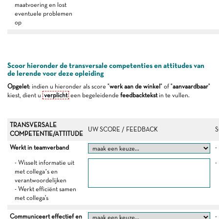
maatvoering en lost
eventuele problemen
op
Scoor hieronder de transversale competenties en attitudes van
de lerende voor deze opleiding
Opgelet
: indien u hieronder als score "
werk aan de winkel
" of "
aanvaardbaar
"
kiest, dient u
verplicht
een begeleidende
feedbacktekst
in te vullen.
TRANSVERSALE
UW SCORE / FEEDBACK
S
COMPETENTIE/ATTITUDE
Werkt in teamverband
-
- Wisselt informatie uit
-
met collega’s en
verantwoordelijken
- Werkt efficiënt samen
met collega's
Communiceert effectief en
-