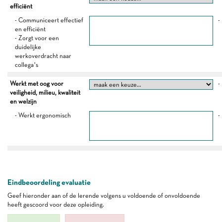
efficiënt
- Communiceert effectief
-
en efficiënt
- Zorgt voor een
duidelijke
werkoverdracht naar
collega’s
Werkt met oog voor
-
veiligheid, milieu, kwaliteit
en welzijn
- Werkt ergonomisch
-
Eindbeoordeling evaluatie
Geef hieronder aan of de lerende volgens u voldoende of onvoldoende
heeft gescoord voor deze opleiding.