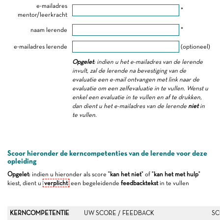
e-mailadres
*
mentor/leerkracht
naam lerende
*
e-mailadres lerende
(optioneel)
Opgelet
: indien u het e-mailadres van de lerende
invult, zal de lerende na bevestiging van de
evaluatie een e-mail ontvangen met link naar de
evaluatie om een zelfevaluatie in te vullen. Wenst u
enkel een evaluatie in te vullen en af te drukken,
dan dient u het e-mailadres van de lerende
niet
in
te vullen.
Scoor hieronder de kerncompetenties van de lerende voor deze
opleiding
Opgelet
: indien u hieronder als score "
kan het niet
" of "
kan het met hulp
"
kiest, dient u
verplicht
een begeleidende
feedbacktekst
in te vullen
KERNCOMPETENTIE
UW SCORE / FEEDBACK
SC