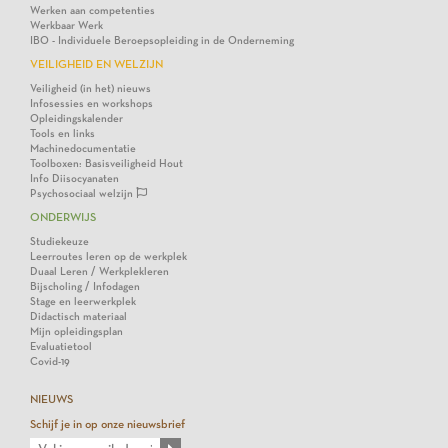
Werken aan competenties
Werkbaar Werk
IBO - Individuele Beroepsopleiding in de Onderneming
VEILIGHEID EN WELZIJN
Veiligheid (in het) nieuws
Infosessies en workshops
Opleidingskalender
Tools en links
Machinedocumentatie
Toolboxen: Basisveiligheid Hout
Info Diisocyanaten
Psychosociaal welzijn
ONDERWIJS
Studiekeuze
Leerroutes leren op de werkplek
Duaal Leren / Werkplekleren
Bijscholing / Infodagen
Stage en leerwerkplek
Didactisch materiaal
Mijn opleidingsplan
Evaluatietool
Covid-19
NIEUWS
Schijf je in op onze nieuwsbrief