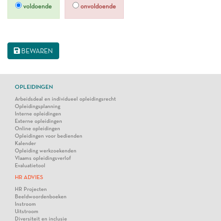
voldoende
onvoldoende
BEWAREN
OPLEIDINGEN
Arbeidsdeal en individueel opleidingsrecht
Opleidingsplanning
Interne opleidingen
Externe opleidingen
Online opleidingen
Opleidingen voor bedienden
Kalender
Opleiding werkzoekenden
Vlaams opleidingsverlof
Evaluatietool
HR ADVIES
HR Projecten
Beeldwoordenboeken
Instroom
Uitstroom
Diversiteit en inclusie