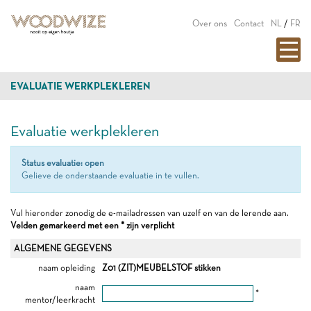
Over ons
Contact
NL
/
FR
EVALUATIE WERKPLEKLEREN
Evaluatie werkplekleren
Status evaluatie: open
Gelieve de onderstaande evaluatie in te vullen.
Vul hieronder zonodig de e-mailadressen van uzelf en van de lerende aan.
Velden gemarkeerd met een * zijn verplicht
ALGEMENE GEGEVENS
naam opleiding
Z01 (ZIT)MEUBELSTOF stikken
naam
*
mentor/leerkracht