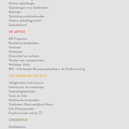
Online opleidingen
Opleidingen voor bedienden
Kalender
Opleiding werkzoekenden
Vlaams opleidingsverlof
Evaluatietool
HR ADVIES
HR Projecten
Beeldwoordenboeken
Instroom
Uitstroom
Diversiteit en inclusie
Werken aan competenties
Werkbaar Werk
IBO - Individuele Beroepsopleiding in de Onderneming
VEILIGHEID EN WELZIJN
Veiligheid (in het) nieuws
Infosessies en workshops
Opleidingskalender
Tools en links
Machinedocumentatie
Toolboxen: Basisveiligheid Hout
Info Diisocyanaten
Psychosociaal welzijn
ONDERWIJS
Studiekeuze