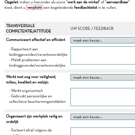
Opgelet
: indien u hieronder als score "
werk aan de winkel
" of "
aanvaardbaar
"
kiest, dient u
verplicht
een begeleidende
feedbacktekst
in te vullen.
TRANSVERSALE
UW SCORE / FEEDBACK
COMPETENTIE/ATTITUDE
Communiceert effectief en efficiënt
- Rapporteert aan
leidinggevenden/verantwoordelijke
- Meldt problemen aan
leidinggevende/verantwoordelijke
Werkt met oog voor veiligheid,
milieu, kwaliteit en welzijn
- Werkt ergonomisch
- Gebruikt persoonlijke en
collectieve beschermingsmiddelen
Organiseert zijn werkplek veilig en
ordelijk
- Sorteert afval volgens de