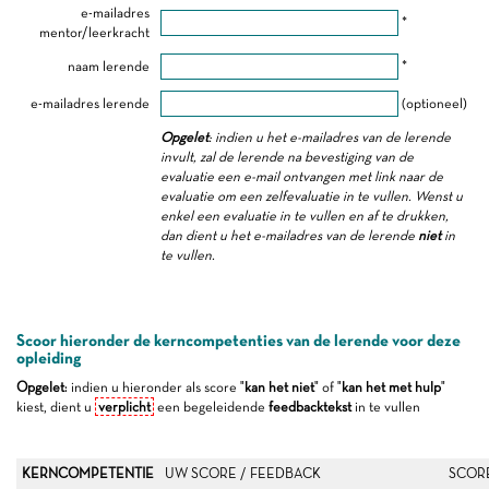
e-mailadres
*
mentor/leerkracht
naam lerende
*
e-mailadres lerende
(optioneel)
Opgelet
: indien u het e-mailadres van de lerende
invult, zal de lerende na bevestiging van de
evaluatie een e-mail ontvangen met link naar de
evaluatie om een zelfevaluatie in te vullen. Wenst u
enkel een evaluatie in te vullen en af te drukken,
dan dient u het e-mailadres van de lerende
niet
in
te vullen.
Scoor hieronder de kerncompetenties van de lerende voor deze
opleiding
Opgelet
: indien u hieronder als score "
kan het niet
" of "
kan het met hulp
"
kiest, dient u
verplicht
een begeleidende
feedbacktekst
in te vullen
KERNCOMPETENTIE
UW SCORE / FEEDBACK
SCOR