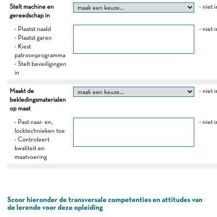
Stelt machine en
- niet 
gereedschap in
- Plaatst naald
- niet 
- Plaatst garen
- Kiest
patroonprogramma
- Stelt beveiligingen
in
Maakt de
- niet 
bekledingsmaterialen
op maat
- Past naai- en,
- niet 
locktechnieken toe
- Controleert
kwaliteit en
maatvoering
Scoor hieronder de transversale competenties en attitudes van
de lerende voor deze opleiding