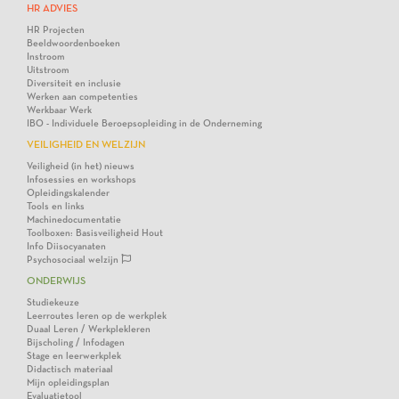
HR ADVIES
HR Projecten
Beeldwoordenboeken
Instroom
Uitstroom
Diversiteit en inclusie
Werken aan competenties
Werkbaar Werk
IBO - Individuele Beroepsopleiding in de Onderneming
VEILIGHEID EN WELZIJN
Veiligheid (in het) nieuws
Infosessies en workshops
Opleidingskalender
Tools en links
Machinedocumentatie
Toolboxen: Basisveiligheid Hout
Info Diisocyanaten
Psychosociaal welzijn
ONDERWIJS
Studiekeuze
Leerroutes leren op de werkplek
Duaal Leren / Werkplekleren
Bijscholing / Infodagen
Stage en leerwerkplek
Didactisch materiaal
Mijn opleidingsplan
Evaluatietool