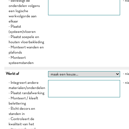
- Bevestigt de
- ni
onderdelen volgens
een logische
werkvolgorde aan
elkaar
- Plaatst
(systeem)vloeren
- Plaatst soepele en
houten vloerbekleding
- Monteert wanden en
plafonds
- Monteert
systeemstanden
Werkt af
- ni
- Integreert andere
- ni
materialen/onderdelen
- Plaatst randafwerking
- Monteert / kleeft
belettering
- Richt decors en
standen in
- Controleert de
kwaliteit van het