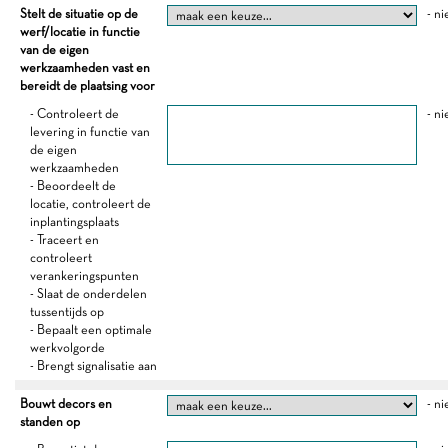
Stelt de situatie op de
- ni
werf/locatie in functie
van de eigen
werkzaamheden vast en
bereidt de plaatsing voor
- Controleert de
- ni
levering in functie van
de eigen
werkzaamheden
- Beoordeelt de
locatie, controleert de
inplantingsplaats
- Traceert en
controleert
verankeringspunten
- Slaat de onderdelen
tussentijds op
- Bepaalt een optimale
werkvolgorde
- Brengt signalisatie aan
Bouwt decors en
- ni
standen op