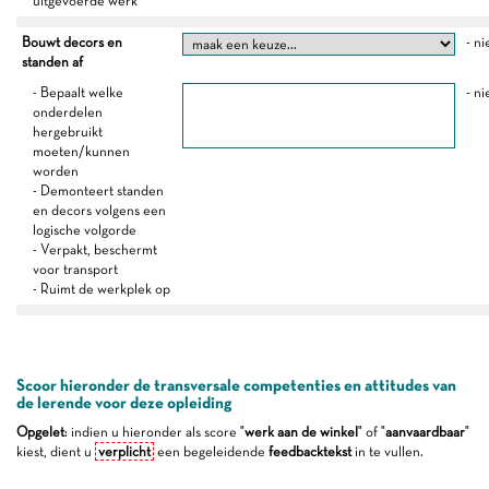
uitgevoerde werk
Bouwt decors en
- ni
standen af
- Bepaalt welke
- ni
onderdelen
hergebruikt
moeten/kunnen
worden
- Demonteert standen
en decors volgens een
logische volgorde
- Verpakt, beschermt
voor transport
- Ruimt de werkplek op
Scoor hieronder de transversale competenties en attitudes van
de lerende voor deze opleiding
Opgelet
: indien u hieronder als score "
werk aan de winkel
" of "
aanvaardbaar
"
kiest, dient u
verplicht
een begeleidende
feedbacktekst
in te vullen.