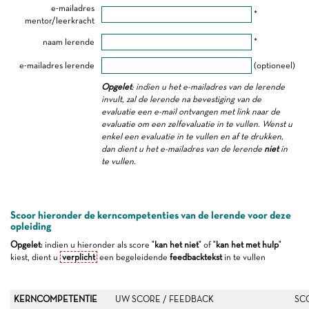
e-mailadres
*
mentor/leerkracht
naam lerende
*
e-mailadres lerende
(optioneel)
Opgelet
: indien u het e-mailadres van de lerende
invult, zal de lerende na bevestiging van de
evaluatie een e-mail ontvangen met link naar de
evaluatie om een zelfevaluatie in te vullen. Wenst u
enkel een evaluatie in te vullen en af te drukken,
dan dient u het e-mailadres van de lerende
niet
in
te vullen.
Scoor hieronder de kerncompetenties van de lerende voor deze
opleiding
Opgelet
: indien u hieronder als score "
kan het niet
" of "
kan het met hulp
"
kiest, dient u
verplicht
een begeleidende
feedbacktekst
in te vullen
KERNCOMPETENTIE
UW SCORE / FEEDBACK
SC