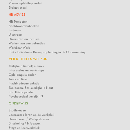
Vlaams opleidingsverlof
Evaluatietool
HR ADVIES
HR Projecten
Beeldwoordenboeken
Instroom
Uitstroom
Diversiteit en inclusie
Werken aan competenties
Werkbaar Werk
IBO - Individuele Beroepsopleiding in de Onderneming
VEILIGHEID EN WELZIJN
Veiligheid (in het) nieuws
Infosessies en workshops
Opleidingskalender
Tools en links
Machinedocumentatie
Toolboxen: Basisveiligheid Hout
Info Diisocyanaten
Psychosociaal welzijn
ONDERWIJS
Studiekeuze
Leerroutes leren op de werkplek
Duaal Leren / Werkplekleren
Bijscholing / Infodagen
Stage en leerwerkplek