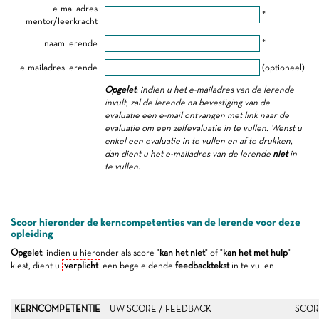
e-mailadres
*
mentor/leerkracht
naam lerende
*
e-mailadres lerende
(optioneel)
Opgelet
: indien u het e-mailadres van de lerende
invult, zal de lerende na bevestiging van de
evaluatie een e-mail ontvangen met link naar de
evaluatie om een zelfevaluatie in te vullen. Wenst u
enkel een evaluatie in te vullen en af te drukken,
dan dient u het e-mailadres van de lerende
niet
in
te vullen.
Scoor hieronder de kerncompetenties van de lerende voor deze
opleiding
Opgelet
: indien u hieronder als score "
kan het niet
" of "
kan het met hulp
"
kiest, dient u
verplicht
een begeleidende
feedbacktekst
in te vullen
KERNCOMPETENTIE
UW SCORE / FEEDBACK
SCOR