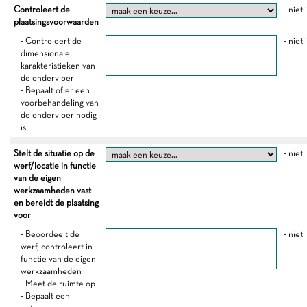
Controleert de
- niet
plaatsingsvoorwaarden
- Controleert de
- niet
dimensionale
karakteristieken van
de ondervloer
- Bepaalt of er een
voorbehandeling van
de ondervloer nodig
is
Stelt de situatie op de
- niet
werf/locatie in functie
van de eigen
werkzaamheden vast
en bereidt de plaatsing
voor
- Beoordeelt de
- niet
werf, controleert in
functie van de eigen
werkzaamheden
- Meet de ruimte op
- Bepaalt een