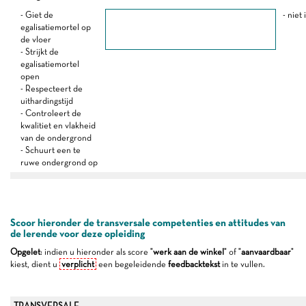
- Giet de
- niet
egalisatiemortel op
de vloer
- Strijkt de
egalisatiemortel
open
- Respecteert de
uithardingstijd
- Controleert de
kwalitiet en vlakheid
van de ondergrond
- Schuurt een te
ruwe ondergrond op
Scoor hieronder de transversale competenties en attitudes van
de lerende voor deze opleiding
Opgelet
: indien u hieronder als score "
werk aan de winkel
" of "
aanvaardbaar
"
kiest, dient u
verplicht
een begeleidende
feedbacktekst
in te vullen.
TRANSVERSALE