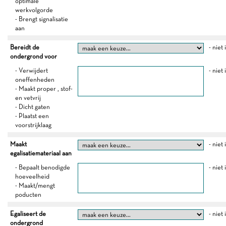
optimale
werkvolgorde
- Brengt signalisatie
aan
Bereidt de
- niet
ondergrond voor
- Verwijdert
- niet
oneffenheden
- Maakt proper , stof-
en vetvrij
- Dicht gaten
- Plaatst een
voorstrijklaag
Maakt
- niet
egalisatiemateriaal aan
- Bepaalt benodigde
- niet
hoeveelheid
- Maakt/mengt
poducten
Egaliseert de
- niet
ondergrond