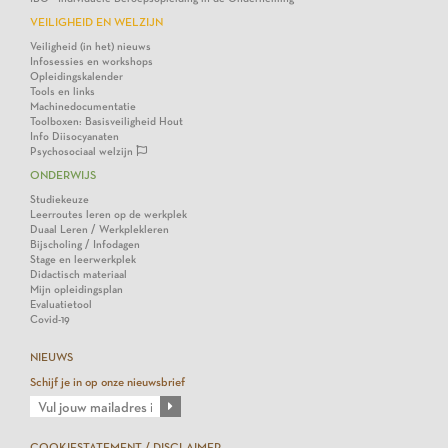
VEILIGHEID EN WELZIJN
Veiligheid (in het) nieuws
Infosessies en workshops
Opleidingskalender
Tools en links
Machinedocumentatie
Toolboxen: Basisveiligheid Hout
Info Diisocyanaten
Psychosociaal welzijn
ONDERWIJS
Studiekeuze
Leerroutes leren op de werkplek
Duaal Leren / Werkplekleren
Bijscholing / Infodagen
Stage en leerwerkplek
Didactisch materiaal
Mijn opleidingsplan
Evaluatietool
Covid-19
NIEUWS
Schijf je in op onze nieuwsbrief
COOKIESTATEMENT / DISCLAIMER