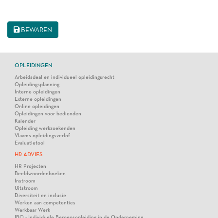
BEWAREN
OPLEIDINGEN
Arbeidsdeal en individueel opleidingsrecht
Opleidingsplanning
Interne opleidingen
Externe opleidingen
Online opleidingen
Opleidingen voor bedienden
Kalender
Opleiding werkzoekenden
Vlaams opleidingsverlof
Evaluatietool
HR ADVIES
HR Projecten
Beeldwoordenboeken
Instroom
Uitstroom
Diversiteit en inclusie
Werken aan competenties
Werkbaar Werk
IBO - Individuele Beroepsopleiding in de Onderneming