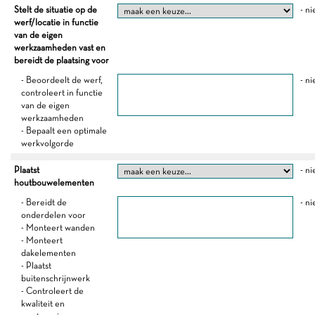
Stelt de situatie op de
- ni
werf/locatie in functie
van de eigen
werkzaamheden vast en
bereidt de plaatsing voor
- Beoordeelt de werf,
- ni
controleert in functie
van de eigen
werkzaamheden
- Bepaalt een optimale
werkvolgorde
Plaatst
- ni
houtbouwelementen
- Bereidt de
- ni
onderdelen voor
- Monteert wanden
- Monteert
dakelementen
- Plaatst
buitenschrijnwerk
- Controleert de
kwaliteit en