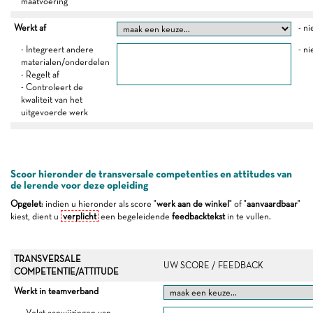
maatvoering
Werkt af
- ni
- Integreert andere
- ni
materialen/onderdelen
- Regelt af
- Controleert de
kwaliteit van het
uitgevoerde werk
Scoor hieronder de transversale competenties en attitudes van
de lerende voor deze opleiding
Opgelet
: indien u hieronder als score "
werk aan de winkel
" of "
aanvaardbaar
"
kiest, dient u
verplicht
een begeleidende
feedbacktekst
in te vullen.
TRANSVERSALE
UW SCORE / FEEDBACK
COMPETENTIE/ATTITUDE
Werkt in teamverband
- Volgt aanwijzingen van