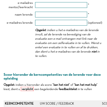
e-mailadres
*
mentor/leerkracht
naam lerende
*
e-mailadres lerende
(optioneel)
Opgelet
: indien u het e-mailadres van de lerende
invult, zal de lerende na bevestiging van de
evaluatie een e-mail ontvangen met link naar de
evaluatie om een zelfevaluatie in te vullen. Wenst u
enkel een evaluatie in te vullen en af te drukken,
dan dient u het e-mailadres van de lerende
niet
in
te vullen.
Scoor hieronder de kerncompetenties van de lerende voor deze
opleiding
Opgelet
: indien u hieronder als score "
kan het niet
" of "
kan het met hulp
"
kiest, dient u
verplicht
een begeleidende
feedbacktekst
in te vullen
KERNCOMPETENTIE
UW SCORE / FEEDBACK
SC