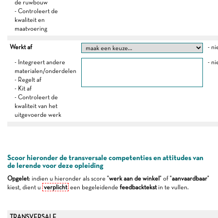
de ruwbouw
- Controleert de
kwaliteit en
maatvoering
Werkt af
- ni
- Integreert andere
- ni
materialen/onderdelen
- Regelt af
- Kit af
- Controleert de
kwaliteit van het
uitgevoerde werk
Scoor hieronder de transversale competenties en attitudes van
de lerende voor deze opleiding
Opgelet
: indien u hieronder als score "
werk aan de winkel
" of "
aanvaardbaar
"
kiest, dient u
verplicht
een begeleidende
feedbacktekst
in te vullen.
TRANSVERSALE