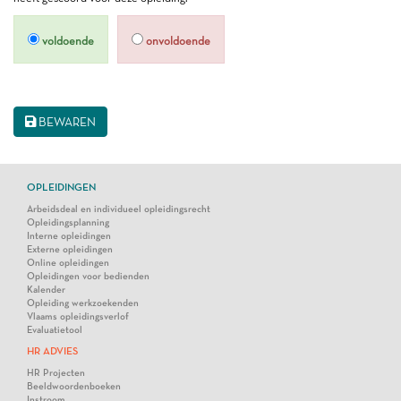
voldoende
onvoldoende
BEWAREN
OPLEIDINGEN
Arbeidsdeal en individueel opleidingsrecht
Opleidingsplanning
Interne opleidingen
Externe opleidingen
Online opleidingen
Opleidingen voor bedienden
Kalender
Opleiding werkzoekenden
Vlaams opleidingsverlof
Evaluatietool
HR ADVIES
HR Projecten
Beeldwoordenboeken
Instroom