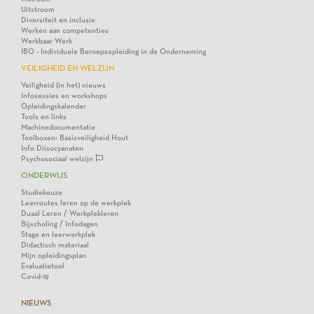
Uitstroom
Diversiteit en inclusie
Werken aan competenties
Werkbaar Werk
IBO - Individuele Beroepsopleiding in de Onderneming
VEILIGHEID EN WELZIJN
Veiligheid (in het) nieuws
Infosessies en workshops
Opleidingskalender
Tools en links
Machinedocumentatie
Toolboxen: Basisveiligheid Hout
Info Diisocyanaten
Psychosociaal welzijn
ONDERWIJS
Studiekeuze
Leerroutes leren op de werkplek
Duaal Leren / Werkplekleren
Bijscholing / Infodagen
Stage en leerwerkplek
Didactisch materiaal
Mijn opleidingsplan
Evaluatietool
Covid-19
NIEUWS