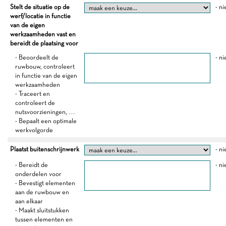
Stelt de situatie op de
- ni
werf/locatie in functie
van de eigen
werkzaamheden vast en
bereidt de plaatsing voor
- Beoordeelt de
- ni
ruwbouw, controleert
in functie van de eigen
werkzaamheden
- Traceert en
controleert de
nutsvoorzieningen, …
- Bepaalt een optimale
werkvolgorde
Plaatst buitenschrijnwerk
- ni
- Bereidt de
- ni
onderdelen voor
- Bevestigt elementen
aan de ruwbouw en
aan elkaar
- Maakt sluitstukken
tussen elementen en