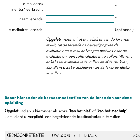
e-mailadres
*
mentor/leerkracht
naam lerende
*
e-mailadres lerende
(optioneel)
Opgelet
: indien u het e-mailadres van de lerende
invult, zal de lerende na bevestiging van de
evaluatie een e-mail ontvangen met link naar de
evaluatie om een zelfevaluatie in te vullen. Wenst u
enkel een evaluatie in te vullen en af te drukken,
dan dient u het e-mailadres van de lerende
niet
in
te vullen.
Scoor hieronder de kerncompetenties van de lerende voor deze
opleiding
Opgelet
: indien u hieronder als score "
kan het niet
" of "
kan het met hulp
"
kiest, dient u
verplicht
een begeleidende
feedbacktekst
in te vullen
KERNCOMPETENTIE
UW SCORE / FEEDBACK
SC