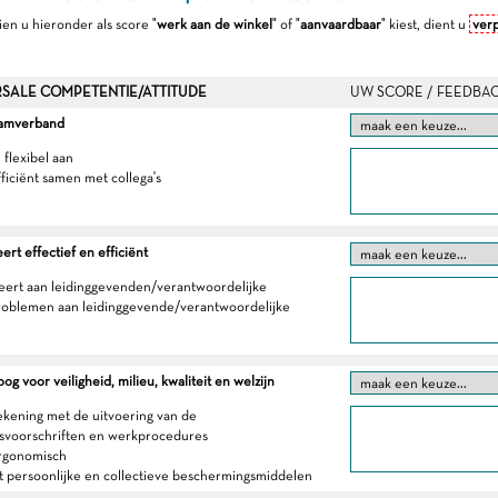
dien u hieronder als score "
werk aan de winkel
" of "
aanvaardbaar
" kiest, dient u
verp
SALE COMPETENTIE/ATTITUDE
UW SCORE / FEEDBA
eamverband
h flexibel aan
fficiënt samen met collega's
t effectief en efficiënt
eert aan leidinggevenden/verantwoordelijke
roblemen aan leidinggevende/verantwoordelijke
g voor veiligheid, milieu, kwaliteit en welzijn
ekening met de uitvoering van de
dsvoorschriften en werkprocedures
ergonomisch
t persoonlijke en collectieve beschermingsmiddelen