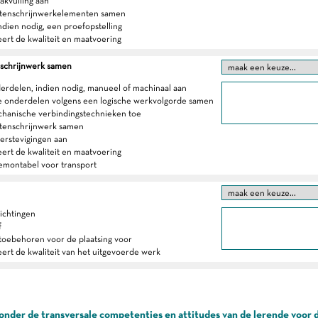
akvulling aan
uitenschrijnwerkelementen samen
indien nodig, een proefopstelling
eert de kwaliteit en maatvoering
nschrijnwerk samen
derdelen, indien nodig, manueel of machinaal aan
e onderdelen volgens een logische werkvolgorde samen
chanische verbindingstechnieken toe
uitenschrijnwerk samen
verstevigingen aan
eert de kwaliteit en maatvoering
emontabel voor transport
dichtingen
f
 toebehoren voor de plaatsing voor
eert de kwaliteit van het uitgevoerde werk
onder de transversale competenties en attitudes van de lerende voor 