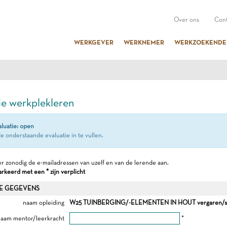
Over ons
Cont
WERKGEVER
WERKNEMER
WERKZOEKENDE
ie werkplekleren
aluatie: open
e onderstaande evaluatie in te vullen.
r zonodig de e-mailadressen van uzelf en van de lerende aan.
keerd met een * zijn verplicht
E GEGEVENS
naam opleiding
W25 TUINBERGING/-ELEMENTEN IN HOUT vergaren/sa
aam mentor/leerkracht
*