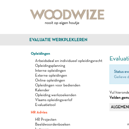
EVALUATIE WERKPLEKLEREN
Opleidingen
Evaluat
Arbeidsdeal en individueel opleidingsrecht
Opleidingsplanning
Interne opleidingen
Status ev
Externe opleidingen
Gelieve d
Online opleidingen
Opleidingen voor bedienden
Kalender
Vul hieronde
Opleiding werkzoekenden
Velden gemar
Vlaams opleidingsverlof
Evaluatietool
ALGEMEN
HR Advies
HR Projecten
n
Beeldwoordenboeken