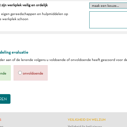
zijn werkplek veilig en ordelijk
e eigen gereedschappen en hulpmiddelen op
e werkplek schoon
eling evaluatie
er aan of de lerende volgens u voldoende of onvoldoende heeft gescoord voor de
ende
onvoldoende
REN
S
VEILIGHEID EN WELZIJN
ten
Veiligheid (in het) nieuws