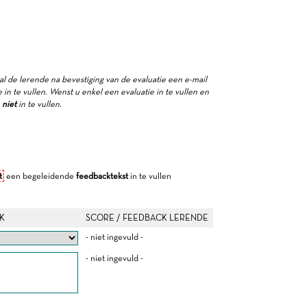
zal de lerende na bevestiging van de evaluatie een e-mail
in te vullen. Wenst u enkel een evaluatie in te vullen en
e
niet
in te vullen.
t
een begeleidende
feedbacktekst
in te vullen
K
SCORE / FEEDBACK LERENDE
- niet ingevuld -
- niet ingevuld -