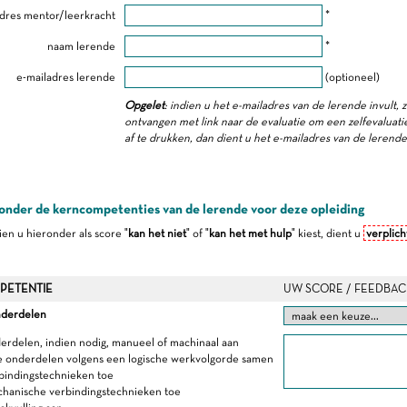
dres mentor/leerkracht
*
naam lerende
*
e-mailadres lerende
(optioneel)
Opgelet
: indien u het e-mailadres van de lerende invult, 
ontvangen met link naar de evaluatie om een zelfevaluatie 
af te drukken, dan dient u het e-mailadres van de lerend
onder de kerncompetenties van de lerende voor deze opleiding
dien u hieronder als score "
kan het niet
" of "
kan het met hulp
" kiest, dient u
verplich
PETENTIE
UW SCORE / FEEDBAC
nderdelen
derdelen, indien nodig, manueel of machinaal aan
e onderdelen volgens een logische werkvolgorde samen
rbindingstechnieken toe
chanische verbindingstechnieken toe