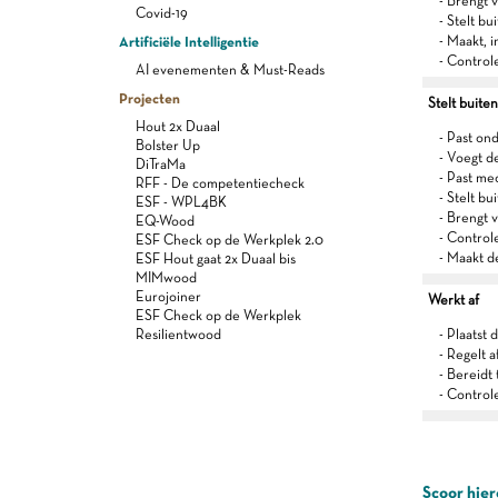
- Brengt v
Covid-19
- Stelt b
Artificiële Intelligentie
- Maakt, 
- Control
AI evenementen & Must-Reads
Projecten
Stelt buite
Hout 2x Duaal
- Past on
Bolster Up
- Voegt d
DiTraMa
- Past me
RFF - De competentiecheck
- Stelt b
ESF - WPL4BK
- Brengt 
EQ-Wood
- Control
ESF Check op de Werkplek 2.0
- Maakt d
ESF Hout gaat 2x Duaal bis
MIMwood
Eurojoiner
Werkt af
ESF Check op de Werkplek
Resilientwood
- Plaatst 
- Regelt a
- Bereidt
- Control
Scoor hier