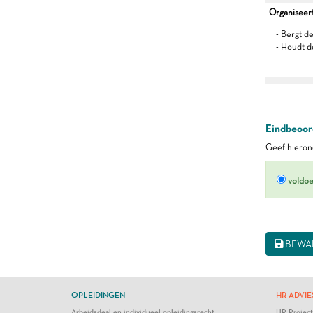
Organiseert 
- Bergt d
- Houdt d
Eindbeoord
Geef hierond
voldo
BEWA
OPLEIDINGEN
HR ADVIE
Arbeidsdeal en individueel opleidingsrecht
HR Projec