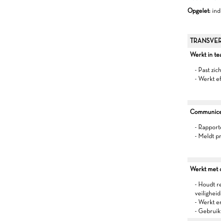
Opgelet
: in
TRANSVER
Werkt in t
- Past zic
- Werkt e
Communiceer
- Rapport
- Meldt p
Werkt met oo
- Houdt r
veilighei
- Werkt 
- Gebruik