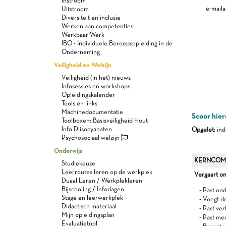
Instroom
e-maila
Uitstroom
Diversiteit en inclusie
Werken aan competenties
Werkbaar Werk
IBO - Individuele Beroepsopleiding in de
Onderneming
Veiligheid en Welzijn
Veiligheid (in het) nieuws
Infosessies en workshops
Opleidingskalender
Tools en links
Machinedocumentatie
Scoor hier
Toolboxen: Basisveiligheid Hout
Info Diisocyanaten
Opgelet
: in
Psychosociaal welzijn
Onderwijs
KERNCOM
Studiekeuze
Leerroutes leren op de werkplek
Vergaart o
Duaal Leren / Werkplekleren
Bijscholing / Infodagen
- Past on
Stage en leerwerkplek
- Voegt d
Didactisch materiaal
- Past ve
Mijn opleidingsplan
- Past me
Evaluatietool