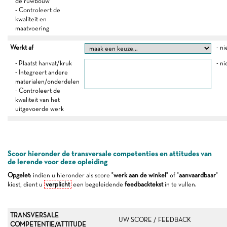
de ruwbouw
- Controleert de
kwaliteit en
maatvoering
Werkt af
- ni
- Plaatst hanvat/kruk
- ni
- Integreert andere
materialen/onderdelen
- Controleert de
kwaliteit van het
uitgevoerde werk
Scoor hieronder de transversale competenties en attitudes van
de lerende voor deze opleiding
Opgelet
: indien u hieronder als score "
werk aan de winkel
" of "
aanvaardbaar
"
kiest, dient u
verplicht
een begeleidende
feedbacktekst
in te vullen.
TRANSVERSALE
UW SCORE / FEEDBACK
COMPETENTIE/ATTITUDE