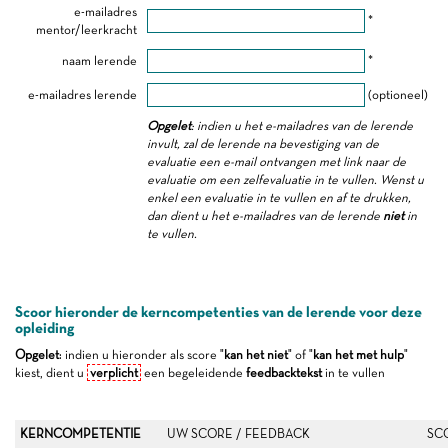
e-mailadres
*
mentor/leerkracht
naam lerende
*
e-mailadres lerende
(optioneel)
Opgelet
: indien u het e-mailadres van de lerende
invult, zal de lerende na bevestiging van de
evaluatie een e-mail ontvangen met link naar de
evaluatie om een zelfevaluatie in te vullen. Wenst u
enkel een evaluatie in te vullen en af te drukken,
dan dient u het e-mailadres van de lerende
niet
in
te vullen.
Scoor hieronder de kerncompetenties van de lerende voor deze
opleiding
Opgelet
: indien u hieronder als score "
kan het niet
" of "
kan het met hulp
"
kiest, dient u
verplicht
een begeleidende
feedbacktekst
in te vullen
KERNCOMPETENTIE
UW SCORE / FEEDBACK
SC