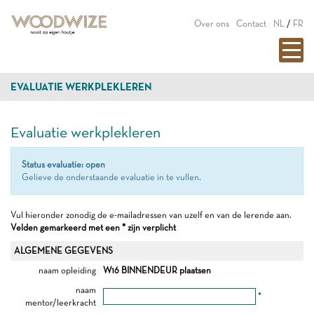
Over ons
Contact
NL
/
FR
EVALUATIE WERKPLEKLEREN
Evaluatie werkplekleren
Status evaluatie: open
Gelieve de onderstaande evaluatie in te vullen.
Vul hieronder zonodig de e-mailadressen van uzelf en van de lerende aan.
Velden gemarkeerd met een * zijn verplicht
ALGEMENE GEGEVENS
naam opleiding
W16 BINNENDEUR plaatsen
naam
*
mentor/leerkracht