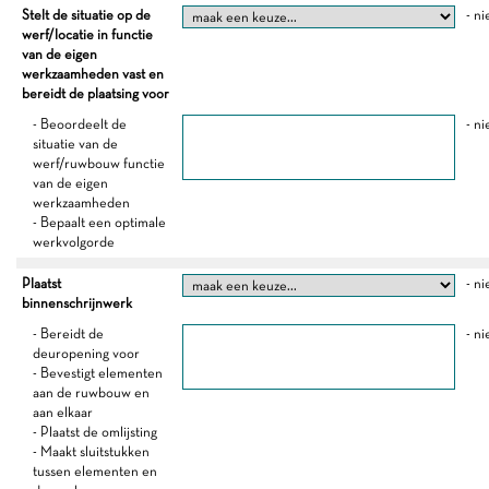
Stelt de situatie op de
- ni
werf/locatie in functie
van de eigen
werkzaamheden vast en
bereidt de plaatsing voor
- Beoordeelt de
- ni
situatie van de
werf/ruwbouw functie
van de eigen
werkzaamheden
- Bepaalt een optimale
werkvolgorde
Plaatst
- ni
binnenschrijnwerk
- Bereidt de
- ni
deuropening voor
- Bevestigt elementen
aan de ruwbouw en
aan elkaar
- Plaatst de omlijsting
- Maakt sluitstukken
tussen elementen en