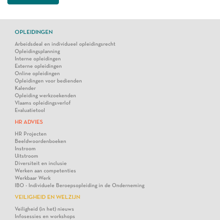
OPLEIDINGEN
Arbeidsdeal en individueel opleidingsrecht
Opleidingsplanning
Interne opleidingen
Externe opleidingen
Online opleidingen
Opleidingen voor bedienden
Kalender
Opleiding werkzoekenden
Vlaams opleidingsverlof
Evaluatietool
HR ADVIES
HR Projecten
Beeldwoordenboeken
Instroom
Uitstroom
Diversiteit en inclusie
Werken aan competenties
Werkbaar Werk
IBO - Individuele Beroepsopleiding in de Onderneming
VEILIGHEID EN WELZIJN
Veiligheid (in het) nieuws
Infosessies en workshops