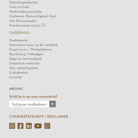
Opleidingskalender
Tools en links
Machinedocumentatie
Toolboxen: Basisveiligheid Hout
Info Diisocyanaten
Psychosociaal welzijn
ONDERWIJS
Studiekeuze
Leerroutes leren op de werkplek
Duaal Leren / Werkplekleren
Bijscholing / Infodagen
Stage en leerwerkplek
Didactisch materiaal
Mijn opleidingsplan
Evaluatietool
Covid-19
NIEUWS
Schijf je in op onze nieuwsbrief
COOKIESTATEMENT / DISCLAIMER