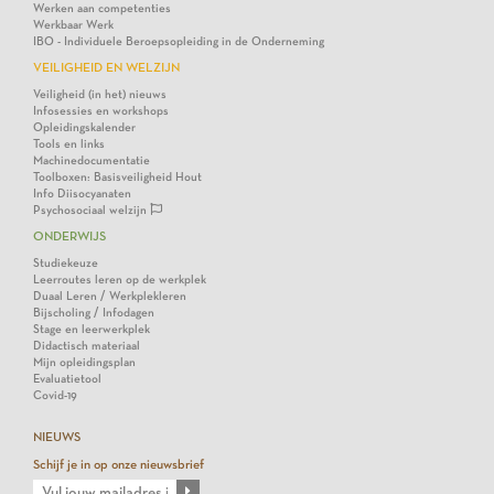
Werken aan competenties
Werkbaar Werk
IBO - Individuele Beroepsopleiding in de Onderneming
VEILIGHEID EN WELZIJN
Veiligheid (in het) nieuws
Infosessies en workshops
Opleidingskalender
Tools en links
Machinedocumentatie
Toolboxen: Basisveiligheid Hout
Info Diisocyanaten
Psychosociaal welzijn
ONDERWIJS
Studiekeuze
Leerroutes leren op de werkplek
Duaal Leren / Werkplekleren
Bijscholing / Infodagen
Stage en leerwerkplek
Didactisch materiaal
Mijn opleidingsplan
Evaluatietool
Covid-19
NIEUWS
Schijf je in op onze nieuwsbrief