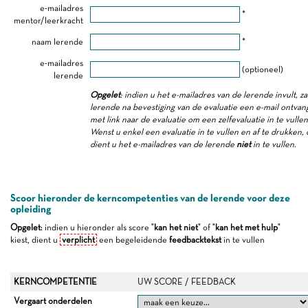
e-mailadres
*
mentor/leerkracht
naam lerende
*
e-mailadres
(optioneel)
lerende
Opgelet
: indien u het e-mailadres van de lerende invult, za
lerende na bevestiging van de evaluatie een e-mail ontva
met link naar de evaluatie om een zelfevaluatie in te vullen
Wenst u enkel een evaluatie in te vullen en af te drukken,
dient u het e-mailadres van de lerende
niet
in te vullen.
Scoor hieronder de kerncompetenties van de lerende voor deze
opleiding
Opgelet
: indien u hieronder als score "
kan het niet
" of "
kan het met hulp
"
kiest, dient u
verplicht
een begeleidende
feedbacktekst
in te vullen
KERNCOMPETENTIE
UW SCORE / FEEDBACK
Vergaart onderdelen