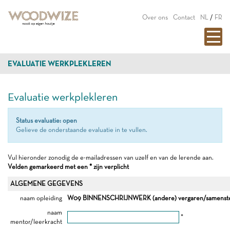
Over ons
Contact
NL
/
FR
EVALUATIE WERKPLEKLEREN
Evaluatie werkplekleren
Status evaluatie: open
Gelieve de onderstaande evaluatie in te vullen.
Vul hieronder zonodig de e-mailadressen van uzelf en van de lerende aan.
Velden gemarkeerd met een * zijn verplicht
ALGEMENE GEGEVENS
naam opleiding
W09 BINNENSCHRIJNWERK (andere) vergaren/samenste
naam
*
mentor/leerkracht