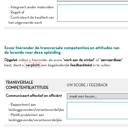
- Integreert ander materialen
- Regelt af
- Controleert de kwaliteit van
het uitgevoerde werk
Scoor hieronder de transversale competenties en attitudes van
de lerende voor deze opleiding
Opgelet
: indien u hieronder als score "
werk aan de winkel
" of "
aanvaardbaar
"
kiest, dient u
verplicht
een begeleidende
feedbacktekst
in te vullen.
TRANSVERSALE
UW SCORE / FEEDBACK
COMPETENTIE/ATTITUDE
Communiceert effectief en efficiënt
- Rapporteert aan
leidinggevenden/verantwoordelijke
- Meldt problemen aan
leidinggevende/verantwoordelijke