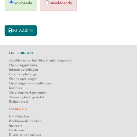
voldoende
onvoldoende
BEWAREN
OPLEIDINGEN
Arbeidsdeal en individueel opleidingsrecht
Opleidingsplanning
Interne opleidingen
Externe opleidingen
Online opleidingen
Opleidingen voor bedienden
Kalender
Opleiding werkzoekenden
Vlaams opleidingsverlof
Evaluatietool
HR ADVIES
HR Projecten
Beeldwoordenboeken
Instroom
Uitstroom
Diversiteit en inclusie