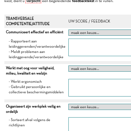
kiest, dient u
verplicht
een begeleidende
feedbacktekst
in te vullen.
TRANSVERSALE
UW SCORE / FEEDBACK
COMPETENTIE/ATTITUDE
Communiceert effectief en efficiënt
- Rapporteert aan
leidinggevenden/verantwoordelijke
- Meldt problemen aan
leidinggevende/verantwoordelijke
Werkt met oog voor veiligheid,
milieu, kwaliteit en welzijn
- Werkt ergonomisch
- Gebruikt persoonlijke en
collectieve beschermingsmiddelen
Organiseert zijn werkplek veilig en
ordelijk
- Sorteert afval volgens de
richtlijnen