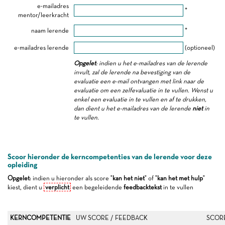
e-mailadres
*
mentor/leerkracht
naam lerende
*
e-mailadres lerende
(optioneel)
Opgelet
: indien u het e-mailadres van de lerende
invult, zal de lerende na bevestiging van de
evaluatie een e-mail ontvangen met link naar de
evaluatie om een zelfevaluatie in te vullen. Wenst u
enkel een evaluatie in te vullen en af te drukken,
dan dient u het e-mailadres van de lerende
niet
in
te vullen.
Scoor hieronder de kerncompetenties van de lerende voor deze
opleiding
Opgelet
: indien u hieronder als score "
kan het niet
" of "
kan het met hulp
"
kiest, dient u
verplicht
een begeleidende
feedbacktekst
in te vullen
KERNCOMPETENTIE
UW SCORE / FEEDBACK
SCOR