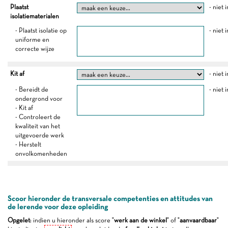
Plaatst
- niet 
isolatiematerialen
- Plaatst isolatie op
- niet 
uniforme en
correcte wijze
Kit af
- niet 
- Bereidt de
- niet 
ondergrond voor
- Kit af
- Controleert de
kwaliteit van het
uitgevoerde werk
- Herstelt
onvolkomenheden
Scoor hieronder de transversale competenties en attitudes van
de lerende voor deze opleiding
Opgelet
: indien u hieronder als score "
werk aan de winkel
" of "
aanvaardbaar
"