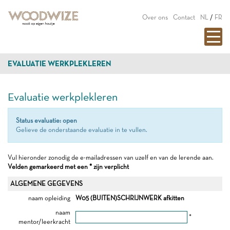
Over ons
Contact
NL
/
FR
EVALUATIE WERKPLEKLEREN
Evaluatie werkplekleren
Status evaluatie: open
Gelieve de onderstaande evaluatie in te vullen.
Vul hieronder zonodig de e-mailadressen van uzelf en van de lerende aan.
Velden gemarkeerd met een * zijn verplicht
ALGEMENE GEGEVENS
naam opleiding
W05 (BUITEN)SCHRIJNWERK afkitten
naam
*
mentor/leerkracht