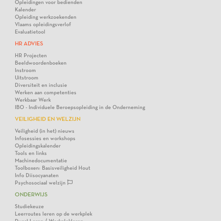
Opleidingen voor bedienden
Kalender
Opleiding werkzoekenden
Vlaams opleidingsverlof
Evaluatietool
HR ADVIES
HR Projecten
Beeldwoordenboeken
Instroom
Uitstroom
Diversiteit en inclusie
Werken aan competenties
Werkbaar Werk
IBO - Individuele Beroepsopleiding in de Onderneming
VEILIGHEID EN WELZIJN
Veiligheid (in het) nieuws
Infosessies en workshops
Opleidingskalender
Tools en links
Machinedocumentatie
Toolboxen: Basisveiligheid Hout
Info Diisocyanaten
Psychosociaal welzijn
ONDERWIJS
Studiekeuze
Leerroutes leren op de werkplek